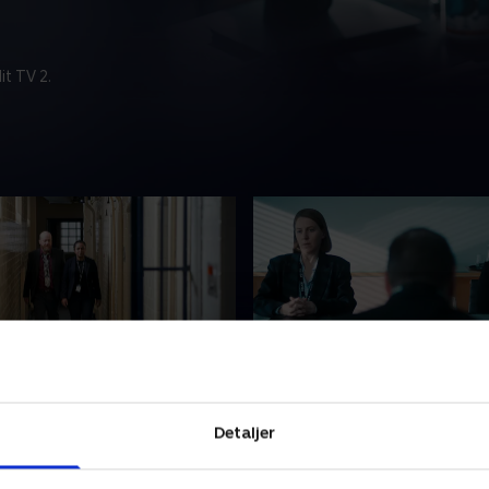
t TV 2.
unt for Rav
4. The Test of Wills
 morderen intensiveres, da
Da en operation går dårligt
Detaljer
offer bliver fundet. Rachita
Rachita håndtere et gamme
 til at konfrontere en
Samtidigt jagter de en af F