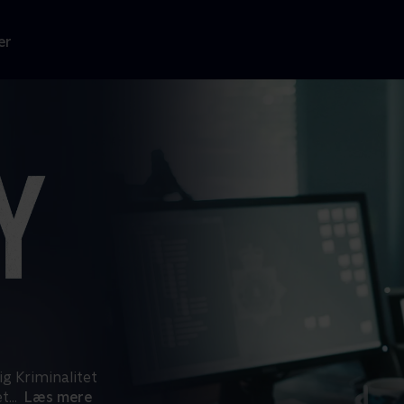
er
g Kriminalitet
et
...
Læs mere