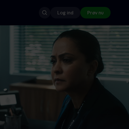
Log ind
Prøv nu