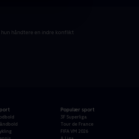
hun håndtere en indre konflikt
port
Populær sport
odbold
3F Superliga
åndbold
Tour de France
ykling
FIFA VM 2026
ennis
A Liga