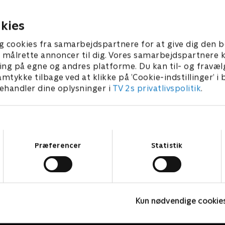
 sin fortid.
tidligere ansatte, som bære
ber 2024 • 45 min
25. september 2024 • 43 min
kies
g cookies fra samarbejdspartnere for at give dig den b
l at målrette annoncer til dig. Vores samarbejdspartner
ing på egne og andres platforme. Du kan til- og fravæl
amtykke tilbage ved at klikke på ’Cookie-indstillinger’ i
handler dine oplysninger i
TV 2s privatlivspolitik
.
Samtykkevalg
Præferencer
Statistik
Fornyet mistanke
I
Kun nødvendige cookie
Krimi & Spænding • 1 sæsoner
K