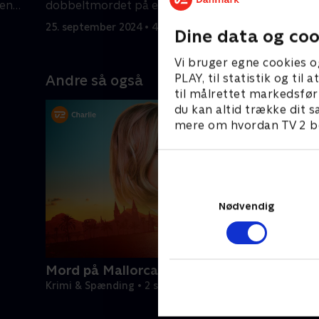
 en
dobbeltmordet på en bandeleder og
person fra
en sygeplejerske.
25. september 2024 • 45 min
25. septem
Dine data og coo
Vi bruger egne cookies o
PLAY, til statistik og ti
Andre så også
til målrettet markedsfør
du kan altid trække dit s
mere om hvordan TV 2 be
Nødvendig
Mord på Mallorca
Krimi & Spænding • 2 sæsoner