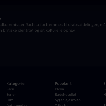
y
alkommissær Rachita forfremmes til drabsafdelingen, må 
 britiske identitet og sit kulturelle ophav.
Kategorier
Populært
S
Børn
Klovn
F
Serier
Badehotellet
H
Film
Sygeplejeskolen
C
Dokumentar
X Factor
T