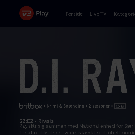
Forside
Live TV
Kategori
•
Krimi & Spænding
•
2 sæsoner
•
S2:E2 • Rivals
Ray slår sig sammen med National enhed for Særli
for at redde den hovedmistænkte i dobbeltmord