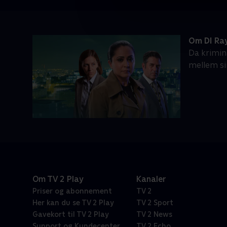
Om DI Ra
Da krimin
mellem sin
Om TV 2 Play
Kanaler
Priser og abonnement
TV 2
Her kan du se TV 2 Play
TV 2 Sport
Gavekort til TV 2 Play
TV 2 News
Support og Kundecenter
TV 2 Echo