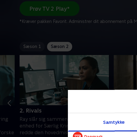
Prøv TV 2 Play*
*Kræver pakken Favorit. Administrer dit abonnement på Mi
Sæson 1
Sæson 2
2. Rivals
3. The H
ring
Ray slår sig sammen med National
Jagten på
Samtykke
enhed for Særlig Kriminalitet for at
et tredje 
forske
redde den hovedmistænkte i
er tvunget