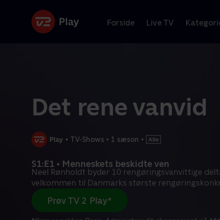
Forside
Live TV
Kategori
Det rene vanvid
•
TV-Shows
•
1 sæson
•
S1:E1 • Menneskets beskidte ven
Neel Rønholdt byder 10 rengøringsvanvittige del
velkommen til Danmarks største rengøringskonk
Prøv TV 2 Play*