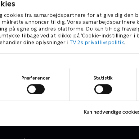
kies
g cookies fra samarbejdspartnere for at give dig den b
l at målrette annoncer til dig. Vores samarbejdspartner
ing på egne og andres platforme. Du kan til- og fravæl
amtykke tilbage ved at klikke på ’Cookie-indstillinger’ i
handler dine oplysninger i
TV 2s privatlivspolitik
.
Samtykkevalg
Præferencer
Statistik
Danmarks dummeste
I
TV-Shows • 1 sæsoner
T
Kun nødvendige cookie