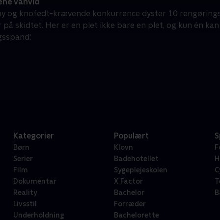
ene vanvid
tny og knofedt-krævende konkurrence dyster 10 rengøring
r på skidtet. Her er en plet ikke bare en plet, og kun én k
sspand'.
Kategorier
Populært
S
Børn
Klovn
F
Serier
Badehotellet
H
Film
Sygeplejeskolen
C
Dokumentar
X Factor
T
Reality
Bachelor
B
Livsstil
Forræder
Underholdning
Bachelorette