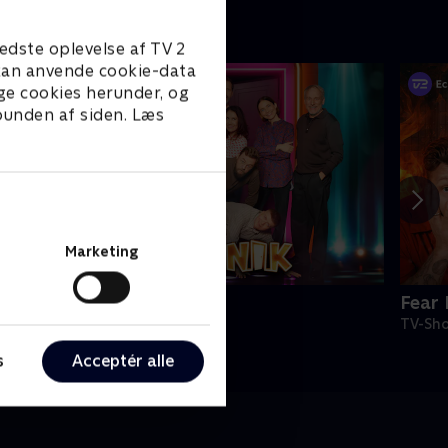
edste oplevelse af TV 2
e kan anvende cookie-data
ge cookies herunder, og
 bunden af siden. Læs
Marketing
ngen panik
Fear 
V-Shows • 1 sæsoner
TV-Sho
s
Acceptér alle