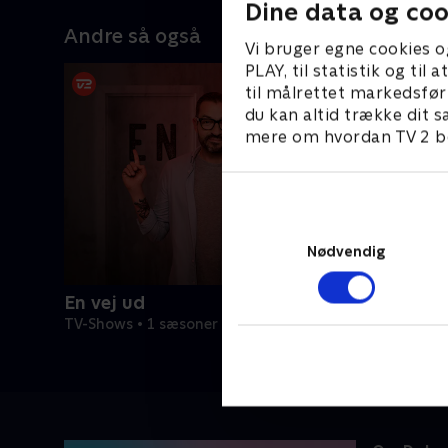
Dine data og coo
Andre så også
Vi bruger egne cookies o
PLAY, til statistik og ti
til målrettet markedsfør
du kan altid trække dit s
mere om hvordan TV 2 be
Nødvendig
En vej ud
TV-Shows • 1 sæsoner