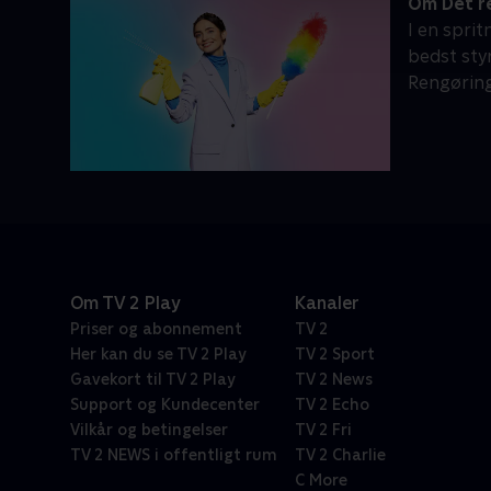
Om Det r
I en spri
bedst sty
Rengøring
Om TV 2 Play
Kanaler
Priser og abonnement
TV 2
Her kan du se TV 2 Play
TV 2 Sport
Gavekort til TV 2 Play
TV 2 News
Support og Kundecenter
TV 2 Echo
Vilkår og betingelser
TV 2 Fri
TV 2 NEWS i offentligt rum
TV 2 Charlie
C More