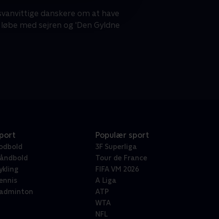
svanvittige danskere om at have
an løbe med sejren og 'Den Gyldne
port
Populær sport
odbold
3F Superliga
åndbold
Tour de France
ykling
FIFA VM 2026
ennis
A Liga
adminton
ATP
WTA
NFL