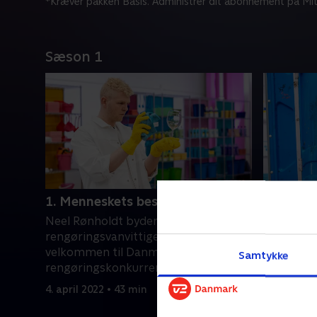
*Kræver pakken Basis. Administrer dit abonnement på Mit
Sæson 1
1. Menneskets beskidte ven
2. Et sti
Neel Rønholdt byder 10
Deltagerne
rengøringsvanvittige deltagere
møgopgave
velkommen til Danmarks største
festivalt
Samtykke
rengøringskonkurrence.
en rengør
kalkfjerni
4. april 2022 • 43 min
4. april 20