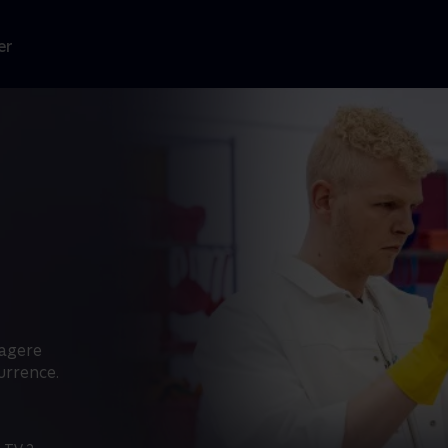
er
tagere
urrence.