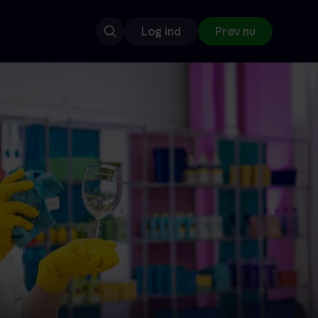
Log ind
Prøv nu