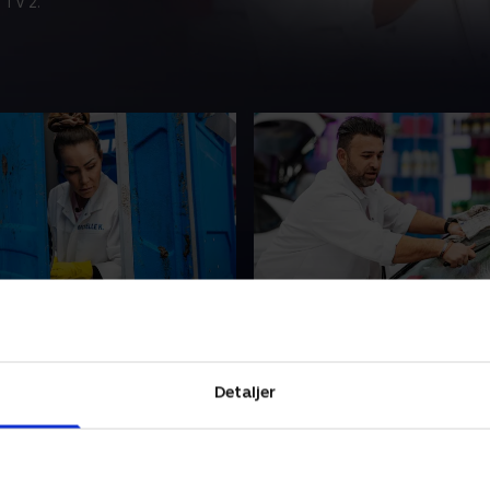
 TV 2.
nkende festivaltoilet
3. Græsk rengøring
 står over for en rigtig
Rengøringshylden er denne
, når de skal rengøre
fyldt med gode
oiletter. Dagen byder også på
pletfjerningsprodukter - m
Detaljer
ingsmæssig guilty pleasure:
desværre står alt på græsk, 
ng!
deltagerne må snuse sig fre
22 • 40 min
11. april 2022 • 40 min
rigtige midler.