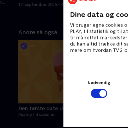
r
17. september 2025 • 46 min
18. septem
Dine data og coo
Vi bruger egne cookies o
PLAY, til statistik og ti
Andre så også
til målrettet markedsfør
du kan altid trække dit s
mere om hvordan TV 2 be
Nødvendig
Den første date UK
Reality • 3 sæsoner