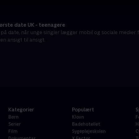
ørste date UK - teenagere
å date, når unge singler lægger mobil og sociale medier fra
n ansigt til ansigt.
Kategorier
Populært
S
Børn
Klovn
F
Serier
Badehotellet
H
Film
Sygeplejeskolen
C
Dokumentar
X Factor
T