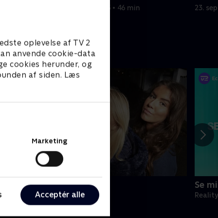
rømme til
22. september 2025 • 46 min
23. se
edste oplevelse af TV 2
e kan anvende cookie-data
ge cookies herunder, og
 bunden af siden. Læs
Marketing
igerne
Se mi
s
Acceptér alle
eality • 1 sæsoner
Realit