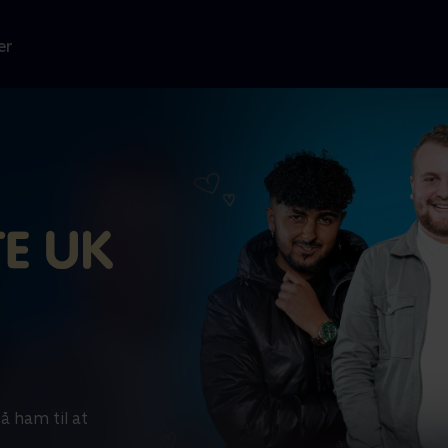
er
få ham til at