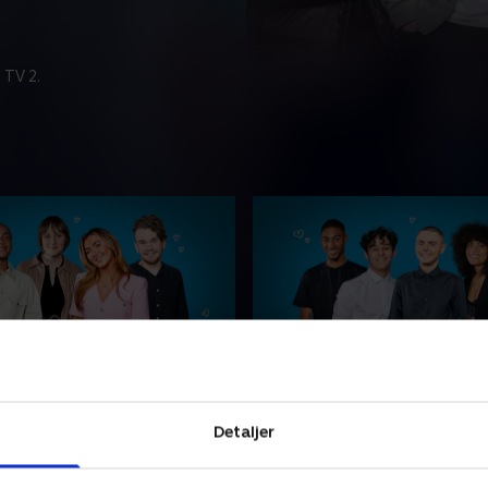
 TV 2.
& Tara
9. Jasmine & Zak
ade Alex skal imponere
Jasmine drømmer om kærl
Detaljer
 efter fem år på pigeskole
på film, og da Zak træder in
tår drenges vaner.
restauranten med friske bl