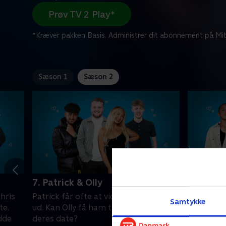
Prøv TV 2 Play*
*Kræver pakken Basis. Administrer dit abonnement på Mit
Sæson 1
Sæson 2
7. Patrick & Olly
8. Alex 
hris
Patrick får ofte at vide, at han ser sur
Fodboldgl
Samtykke
te.
ud. Kan Olly få ham til at smile på
Tara, der
dde
deres date?
ikke fors