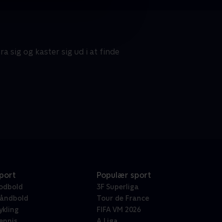
 sig og kaster sig ud i at finde
port
Populær sport
odbold
3F Superliga
åndbold
Tour de France
ykling
FIFA VM 2026
ennis
A Liga