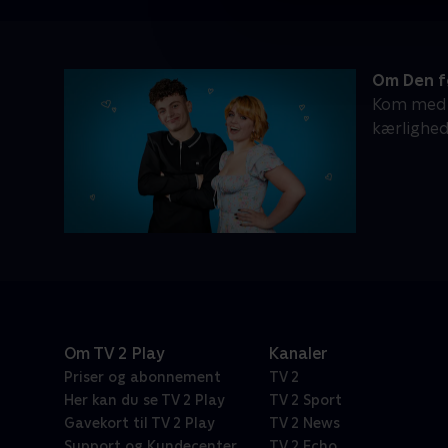
Om Den f
Kom med p
kærlighede
Om TV 2 Play
Kanaler
Priser og abonnement
TV 2
Her kan du se TV 2 Play
TV 2 Sport
Gavekort til TV 2 Play
TV 2 News
Support og Kundecenter
TV 2 Echo