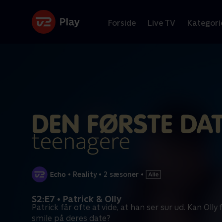
Forside
Live TV
Kategori
•
Reality
•
2 sæsoner
•
S2:E7 • Patrick & Olly
Patrick får ofte at vide, at han ser sur ud. Kan Olly 
smile på deres date?