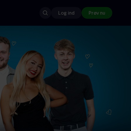
Log ind
Prøv nu