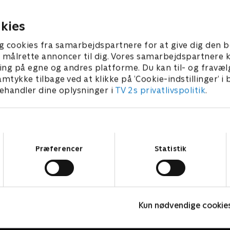
bliver hendes romantiske d
ber 2025 • 46 min
virkelighed.
19. september 2025 • 46 min
kies
g cookies fra samarbejdspartnere for at give dig den b
l at målrette annoncer til dig. Vores samarbejdspartner
ing på egne og andres platforme. Du kan til- og fravæl
amtykke tilbage ved at klikke på ’Cookie-indstillinger’ i
handler dine oplysninger i
TV 2s privatlivspolitik
.
Samtykkevalg
Præferencer
Statistik
Date mig nøgen UK
P
Kun nødvendige cookie
Reality • 7 sæsoner
R