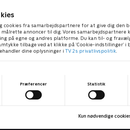
 Charlotte.
Katie se charmen bag usikk
er 2025 • 46 min
8. september 2025 • 46 min
kies
g cookies fra samarbejdspartnere for at give dig den b
l at målrette annoncer til dig. Vores samarbejdspartner
ing på egne og andres platforme. Du kan til- og fravæl
amtykke tilbage ved at klikke på ’Cookie-indstillinger’ i
handler dine oplysninger i
TV 2s privatlivspolitik
.
Samtykkevalg
Præferencer
Statistik
Date mig nøgen UK
S
Kun nødvendige cookie
Reality • 7 sæsoner
R