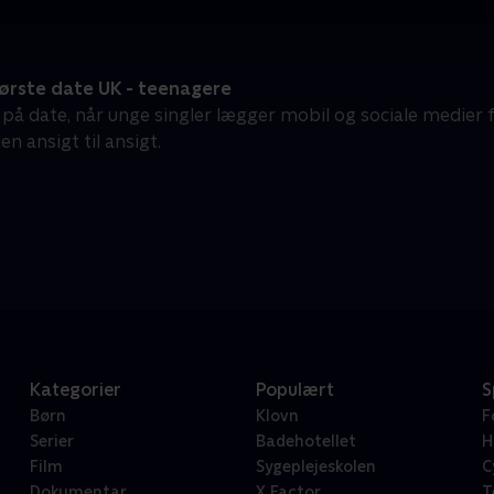
ørste date UK - teenagere
å date, når unge singler lægger mobil og sociale medier fra
n ansigt til ansigt.
Kategorier
Populært
S
Børn
Klovn
F
Serier
Badehotellet
H
Film
Sygeplejeskolen
C
Dokumentar
X Factor
T