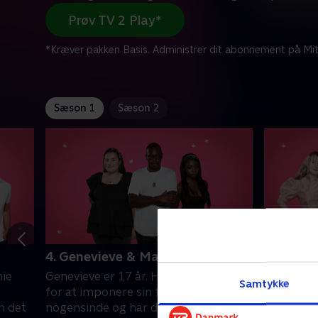
Prøv TV 2 Play*
*Kræver pakken Basis. Administrer dit abonnement på Mit
Sæson 1
Sæson 2
4. Genevieve & Maisy
5. Richa
hie
Genevieve er 17 år. Hun er desperat
Richard på
Samtykke
for at imponere sin første date
date, og h
n det
nogensinde og har dresset sig selv op
Men der s