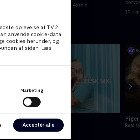
erheden?
nervøs
9. september 2025 • 46 min
kærli
10. se
edste oplevelse af TV 2
e kan anvende cookie-data
ge cookies herunder, og
 bunden af siden. Læs
Marketing
e mig, hør mig, elsk mig
Piger
s
Acceptér alle
eality • 1 sæsoner
Realit