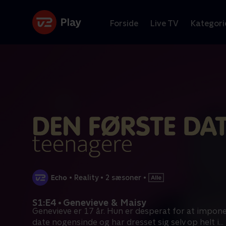
Forside
Live TV
Kategori
•
Reality
•
2 sæsoner
•
S1:E4 • Genevieve & Maisy
Genevieve er 17 år. Hun er desperat for at impone
date nogensinde og har dresset sig selv op helt i
...