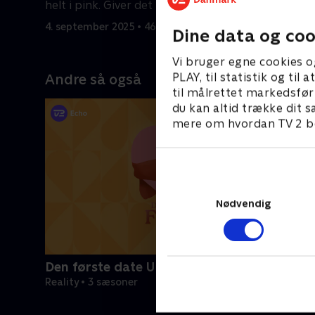
helt i pink. Giver det bonus hos
hans date,
Maisy?
4. september 2025 • 46 min
5. septemb
Dine data og coo
Vi bruger egne cookies o
PLAY, til statistik og ti
Andre så også
til målrettet markedsfør
du kan altid trække dit s
mere om hvordan TV 2 be
Nødvendig
Den første date UK
Reality • 3 sæsoner