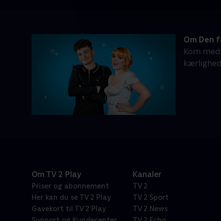
Om Den f
Kom med p
kærlighede
Om TV 2 Play
Kanaler
Priser og abonnement
TV 2
Her kan du se TV 2 Play
TV 2 Sport
Gavekort til TV 2 Play
TV 2 News
Support og Kundecenter
TV 2 Echo