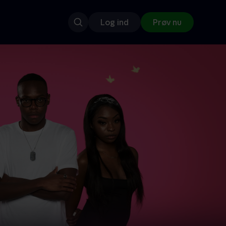
Log ind
Prøv nu