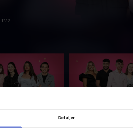
 TV 2.
rd & Charlotte
6. Katie & Joe
 19 år skal på sin første
Selvom Joe har fire ældre sø
Detaljer
an står skarpt i sit jakkesæt.
giver gode råd, bliver han 
kal mere til at imponere
nervøs på dates. Kan cheer