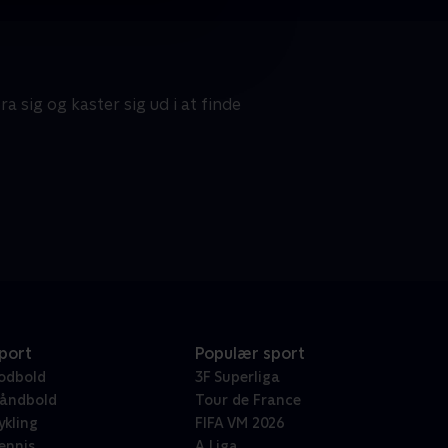
 sig og kaster sig ud i at finde
port
Populær sport
odbold
3F Superliga
åndbold
Tour de France
ykling
FIFA VM 2026
ennis
A Liga