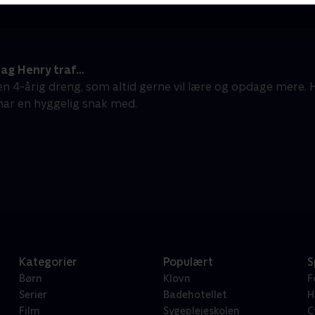
ag Henry traf…
en 4-årig dreng, som altid gerne vil lære og opdage mere
ar en hyggelig snak med.
Kategorier
Populært
S
Børn
Klovn
F
Serier
Badehotellet
H
Film
Sygeplejeskolen
C