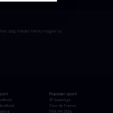
. Hver dag møder Henry nogen ny
port
Populær sport
odbold
3F Superliga
åndbold
Tour de France
ykling
FIFA VM 2026