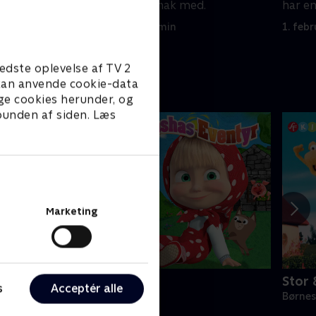
 som han
har en hyggelig snak med.
har en
1. februar 2025 • 5 min
1. feb
edste oplevelse af TV 2
e kan anvende cookie-data
ge cookies herunder, og
 bunden af siden. Læs
Marketing
ashas eventyr
Stor 
s
Acceptér alle
ørneserier • 1 sæsoner
Børnes