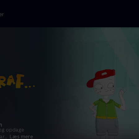
er
n
e og opdage
ar
...
Læs mere