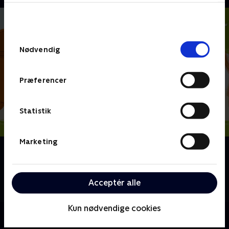
bunden af siden. Læs mere om hvordan TV 2
behandler dine oplysninger i
TV 2s privatlivspolitik
.
Samtykkevalg
Nødvendig
Præferencer
Statistik
Marketing
Om Den dag Henry traf…
Henry er en 4-årig dreng, som altid gerne vil lære og
opdage mere. Hver dag møder Henry nogen ny som
Acceptér alle
han har en hyggelig snak med.
Kun nødvendige cookies