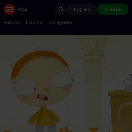
Log ind
Prøv nu
Forside
Live TV
Kategorier