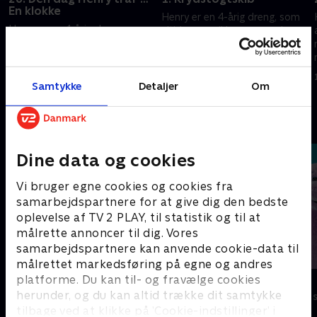
En klokke
Henry er en 4-årig dreng, som
Henry er en 4-årig dreng, som
altid gerne vil lære og opdage
altid gerne vil lære og opdage
mere. Hver dag møder Henry
mere. Hver dag møder Henry
nogen ny som han har en
nogen ny som han har en
hyggelig snak med.
1. februar 2025 • 5 min
hyggelig snak med.
Samtykke
Detaljer
Om
1. februar 2025 • 4 min
Andre så også
Dine data og cookies
Vi bruger egne cookies og cookies fra
samarbejdspartnere for at give dig den bedste
oplevelse af TV 2 PLAY, til statistik og til at
målrette annoncer til dig. Vores
samarbejdspartnere kan anvende cookie-data til
målrettet markedsføring på egne og andres
platforme. Du kan til- og fravælge cookies
Hunden Ib
Stor & Lille
herunder, og du kan altid trække dit samtykke
Børneserier • 1 sæsoner
Børneserier • 1
tilbage ved at klikke på ’Cookie-indstillinger’ i