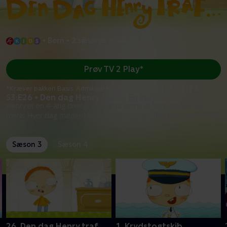
•
Børn
•
2 sæsoner
•
Prøv TV 2 Play*
*Kræver pakken Basis. Administrer dit abonnement på Mit TV 2.
S3:E26 • Den dag Henry traf … En klokke
Henry er en 4-årig dreng, som altid gerne vil lære og opdage
mere. Hver dag møder Henry nogen ny som han har
...
Læs mere
Sæson 3
Sæson 4
26. Den dag Henry traf …
1. Krydstogtskib