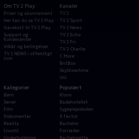
Om TV 2 Play
Kanaler
Priser og abonnement
TV 2
Her kan du se TV 2 Play
TV 2 Sport
Gavekort til TV 2 Play
TV 2 News
Support og
TV 2 Echo
Kundecenter
TV 2 Fri
Vilkår og betingelser
TV 2 Charlie
TV 2 NEWS i offentligt
C More
rum
BritBox
SkyShowtime
Oiii
Kategorier
Populært
Børn
Klovn
Serier
Badehotellet
Film
Sygeplejeskolen
Dokumentar
X Factor
Reality
Bachelor
Livsstil
Forræder
Underholdning
Bachelorette