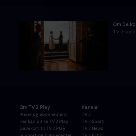
Om De kon
TV 2 ser t
Om TV 2 Play
Kanaler
Priser og abonnement
TV 2
Her kan du se TV 2 Play
TV 2 Sport
Gavekort til TV 2 Play
TV 2 News
Support og Kundecenter
TV 2 Echo