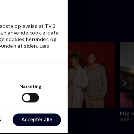
indtil
edste oplevelse af TV 2
e kan anvende cookie-data
ge cookies herunder, og
 bunden af siden. Læs
Marketing
næk Cancer
Mig o
s
Acceptér alle
V-Shows • 1 sæsoner
2018 •