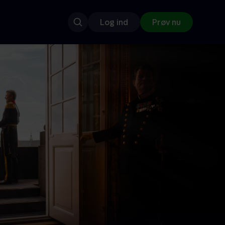
Log ind
Prøv nu