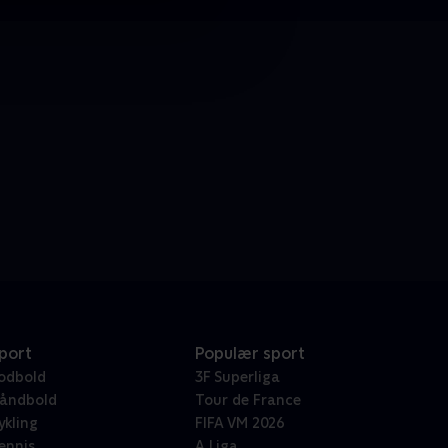
port
Populær sport
odbold
3F Superliga
åndbold
Tour de France
ykling
FIFA VM 2026
ennis
A Liga