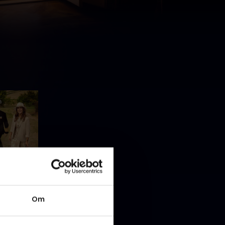
den
Om
 kigger
dt andre