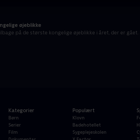
gelige øjeblikke
ilbage på de største kongelige øjeblikke i året, der er gået.
Kategorier
Populært
S
Børn
Klovn
F
Serier
Badehotellet
H
Film
Sygeplejeskolen
C
Dokumentar
X Factor
T