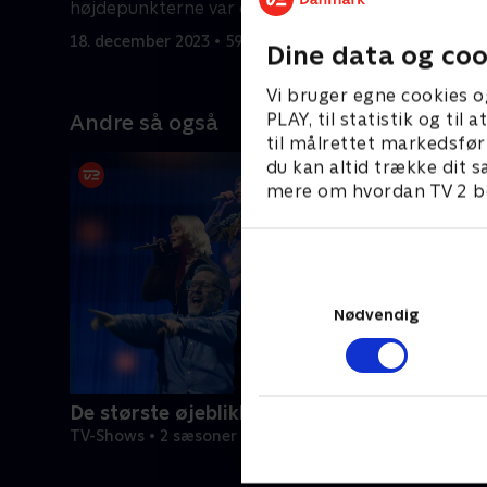
højdepunkterne var den store fejring
danske k
af prins Christian.
rørende ø
18. december 2023 • 59 min
19. decemb
Dine data og coo
se, hvord
statsover
Vi bruger egne cookies o
Frederik 1
PLAY, til statistik og ti
Andre så også
til målrettet markedsfør
du kan altid trække dit s
mere om hvordan TV 2 be
Nødvendig
De største øjeblikke
TV-Shows • 2 sæsoner