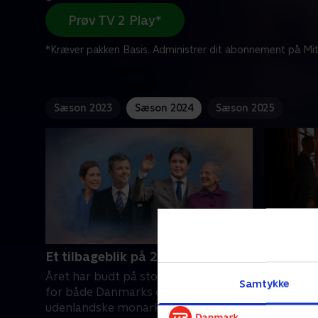
Prøv TV 2 Play*
*Kræver pakken Basis. Administrer dit abonnement på Mit
Sæson 2023
Sæson 2024
Sæson 2025
Et tilbageblik på 2023
Et tilba
Året har budt på store begivenheder
Med sin h
Samtykke
for både Danmarks dronning og for
abdicere 
udenlandske monarker. Et af
2024 til e