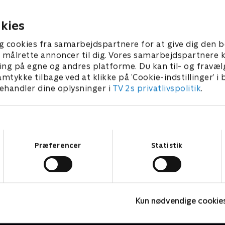
ongehus. Genoplev de
det norske, hvor de har haft 
jeblikke fra tronskiftet og
flere kriser at håndtere.
er 2024 • 76 min
15. december 2025 • 62 min
kies
an det første år som
hoved er gået for kong
g cookies fra samarbejdspartnere for at give dig den b
0.
l at målrette annoncer til dig. Vores samarbejdspartner
ing på egne og andres platforme. Du kan til- og fravæl
amtykke tilbage ved at klikke på ’Cookie-indstillinger’ i
handler dine oplysninger i
TV 2s privatlivspolitik
.
Samtykkevalg
Præferencer
Statistik
Meyerheim & stjernerne
K
Kun nødvendige cookie
TV-Shows • 5 sæsoner
T