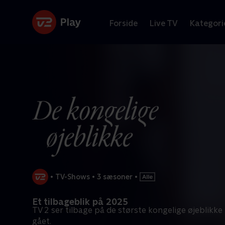
Forside
Live TV
Kategori
•
TV-Shows
•
3 sæsoner
•
Et tilbageblik på 2025
TV 2 ser tilbage på de største kongelige øjeblikke i
gået.