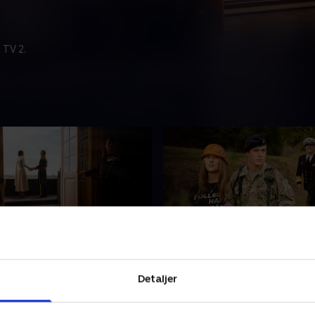
 TV 2.
geblik på 2024
Et tilbageblik på 2025
istoriske beslutning om at
Natasja Crone gennemgår 
Detaljer
gjorde dronning Margrethe
danske kongefamilies år og
t helt usædvanligt år i det
mod andre kongehuse, blan