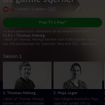
•
Livsstil
•
1 sæson
•
Prøv TV 2 Play*
*Kræver pakken Basis. Administrer dit abonnement på Mit TV 2.
S1:E1 • Thomas Helveg
I løbet af Thomas Helvegs karriere som fodboldspiller nåede
han 108 landskampe for Danmark, flere end 250
...
Læs mere
Sæson 1
1. Thomas Helveg
2. Maja Jager
I løbet af Thomas Helvegs
Den tidligere bueskytte Maja
karriere som fodboldspiller
Jager har vundet VM og