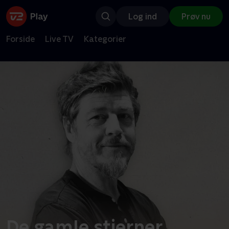
Log ind
Prøv nu
Forside
Live TV
Kategorier
De gamle stjerner