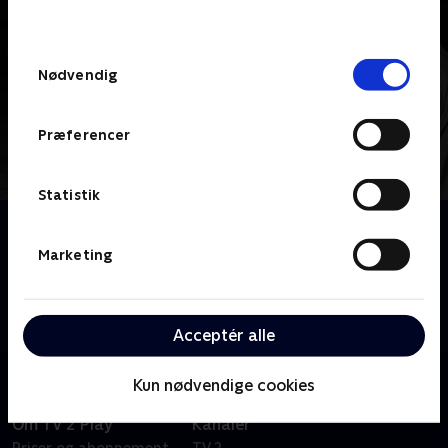
behandler dine oplysninger i
TV 2s privatlivspolitik
.
Samtykkevalg
Nødvendig
Præferencer
Statistik
Om De gamle stjerner
De har vundet OL, verdensmesterskaber, sat rekorder
Marketing
og til sidst vinket farvel til et liv som udøvende atlet.
Mød de gamle sportsstjerner, som har sendt Fyn ind i
verdenseliten.
Acceptér alle
Kun nødvendige cookies
Om TV 2 Play
Kanaler