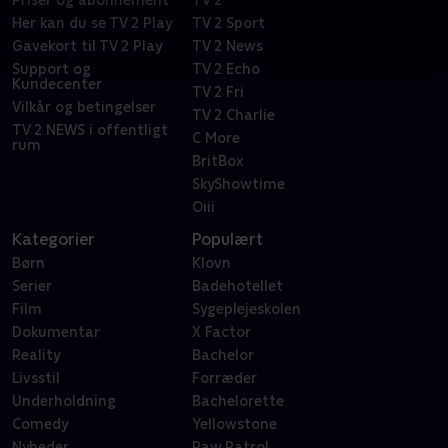
Priser og abonnement
TV 2
Her kan du se TV 2 Play
TV 2 Sport
Gavekort til TV 2 Play
TV 2 News
Support og
TV 2 Echo
Kundecenter
TV 2 Fri
Vilkår og betingelser
TV 2 Charlie
TV 2 NEWS i offentligt
C More
rum
BritBox
SkyShowtime
Oiii
Kategorier
Populært
Børn
Klovn
Serier
Badehotellet
Film
Sygeplejeskolen
Dokumentar
X Factor
Reality
Bachelor
Livsstil
Forræder
Underholdning
Bachelorette
Comedy
Yellowstone
Nyheder
Paw Patrol