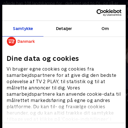
nåede han 108 landskampe for
deltaget ved to OL, og så er
Danmark, flere end 250 kampe
hun vokset op i trygge fynske
i Serie A og 230 kampe for OB.
rammer i Nr. Broby.
1. september 2023 • 9 min
1. september 2023 • 9 min
Samtykke
Detaljer
Om
Andre så også
Dine data og cookies
Vi bruger egne cookies og cookies fra
samarbejdspartnere for at give dig den bedste
oplevelse af TV 2 PLAY, til statistik og til at
målrette annoncer til dig. Vores
samarbejdspartnere kan anvende cookie-data til
Julelys for millioner
Jul på slott
målrettet markedsføring på egne og andres
2022 • Livsstil • 46 min
2020 • Livsstil •
platforme. Du kan til- og fravælge cookies
herunder, og du kan altid trække dit samtykke
tilbage ved at klikke på ’Cookie-indstillinger’ i
bunden af siden. Læs mere om hvordan TV 2