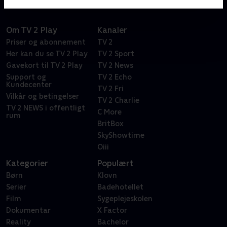
Om TV 2 Play
Kanaler
Priser og abonnement
TV 2
Her kan du se TV 2 Play
TV 2 Sport
Gavekort til TV 2 Play
TV 2 News
Support og
TV 2 Echo
Kundecenter
TV 2 Fri
Vilkår og betingelser
TV 2 Charlie
TV 2 NEWS i offentligt
C More
rum
BritBox
SkyShowtime
Oiii
Kategorier
Populært
Børn
Klovn
Serier
Badehotellet
Film
Sygeplejeskolen
Dokumentar
X Factor
Reality
Bachelor