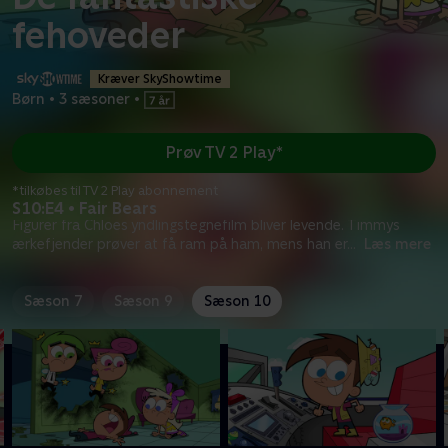
fehoveder
Kræver SkyShowtime
Børn
•
3 sæsoner
•
Prøv TV 2 Play*
*tilkøbes til TV 2 Play abonnement
S10:E4 • Fair Bears
Figurer fra Chloes yndlingstegnefilm bliver levende. Timmys
ærkefjender prøver at få ram på ham, mens han er
...
Læs mere
Sæson 7
Sæson 9
Sæson 10