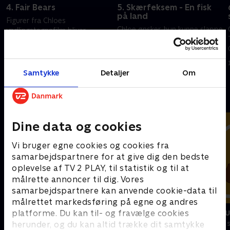
4. Fair Bears
5. Skærfeksem - En fisk
på land
Figurer fra Chloes
Chloe ønsker, hun kunne slappe
yndlingstegnefilm bliver
af, og far vil fange en stor fisk
levende. Timmys ærkefjender
.
for at vinde en pokal.
prøver at få ram på ham, mens
han er svag.
14. juni 2023 • 22 min
14. juni 2023 • 22 min
Samtykke
Detaljer
Om
Andre så også
Dine data og cookies
Vi bruger egne cookies og cookies fra
samarbejdspartnere for at give dig den bedste
oplevelse af TV 2 PLAY, til statistik og til at
målrette annoncer til dig. Vores
samarbejdspartnere kan anvende cookie-data til
målrettet markedsføring på egne og andres
Vicke Viking
Miniteve: M
platforme. Du kan til- og fravælge cookies
herunder, og du kan altid trække dit samtykke
Børneserier • 1 sæsoner
Børneserier • 1