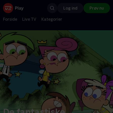
Log ind
Prøv nu
Forside
Live TV
Kategorier
De fantastiske