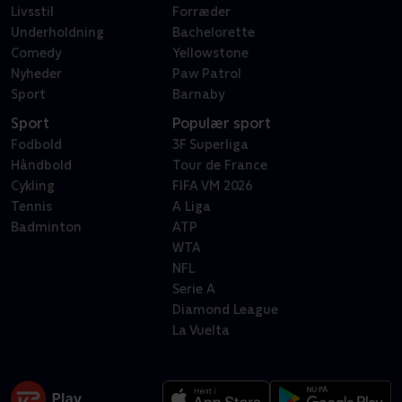
Livsstil
Forræder
Underholdning
Bachelorette
Comedy
Yellowstone
Nyheder
Paw Patrol
Sport
Barnaby
Sport
Populær sport
Fodbold
3F Superliga
Håndbold
Tour de France
Cykling
FIFA VM 2026
Tennis
A Liga
Badminton
ATP
WTA
NFL
Serie A
Diamond League
La Vuelta