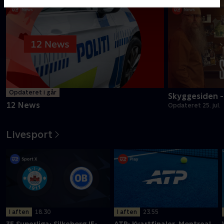
Opdateret i går
Skyggesiden 
12 News
Opdateret 25. jul.
Livesport
I aften
18.30
I aften
23.55
3F Superliga: Silkeborg IF-
ATP: Kvartfinaler, Montreal