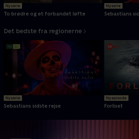
Ny serie
Ny serie
To brødre og et forbandet løfte
Sebastians sid
Det bedste fra regionerne
Ny serie
Ny episode
Sebastians sidste rejse
Forliset