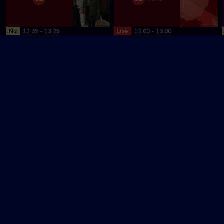
Nu
12.35 - 13.25
Live
12.00 - 13.00
Beliggenhed, beliggenhed,
12 News
beliggenhed - sommerhuse
Nyheder, sport, vejr
Kurs mod fjerne kyster
Om TV 2 Play
Kanaler
Priser og abonnement
TV 2
Her kan du se TV 2 Play
TV 2 Sport
Gavekort til TV 2 Play
TV 2 News
Support og
TV 2 Echo
Kundecenter
TV 2 Fri
Vilkår og betingelser
TV 2 Charlie
TV 2 NEWS i offentligt
C More
rum
BritBox
SkyShowtime