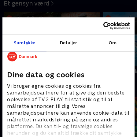
Et gensyn værd
Samtykke
Detaljer
Om
Hjem til gården
Gutterne på 
Dine data og cookies
Vi bruger egne cookies og cookies fra
Danske serier
samarbejdspartnere for at give dig den bedste
oplevelse af TV 2 PLAY, til statistik og til at
målrette annoncer til dig. Vores
samarbejdspartnere kan anvende cookie-data til
målrettet markedsføring på egne og andres
platforme. Du kan til- og fravælge cookies
herunder, og du kan altid trække dit samtykke