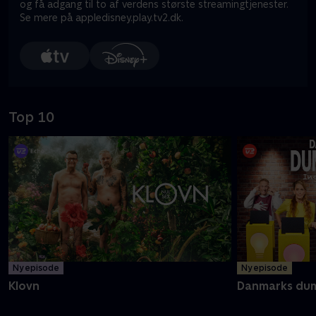
og få adgang til to af verdens største streamingtjenester.
Se mere på appledisney.play.tv2.dk.
Top 10
Ny episode
Ny episode
Klovn
Danmarks du