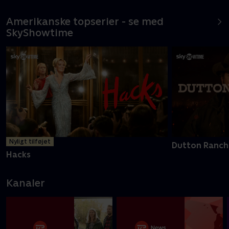
Amerikanske topserier - se med
SkyShowtime
Nyligt tilføjet
Dutton Ranch
Hacks
Kanaler