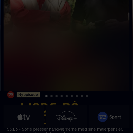
Ny episode
S5:E3 • Sofie presser håndværkerne med sine malerpensler,