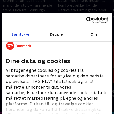
drømmer om at finde en
dates med mænd indset, at
mand, der stolt vil vise hende
hun foretrækker kvinder.
frem. Luca fra Edinburgh
Patrice fra Birmingham leder
n
tegner kvinder og håber på at
efter en partner, som vil føre
5. oktober 2022 • 46 min
12. oktober 2022 • 46 min
finde sin muse.
hende i himlen.
Andre så også
Samtykke
Detaljer
Om
Dine data og cookies
Vi bruger egne cookies og cookies fra
samarbejdspartnere for at give dig den bedste
oplevelse af TV 2 PLAY, til statistik og til at
målrette annoncer til dig. Vores
Landmand søger kærlighed
Date mig nøg
samarbejdspartnere kan anvende cookie-data til
Reality • 13 sæsoner
Reality • 1 sæso
målrettet markedsføring på egne og andres
platforme. Du kan til- og fravælge cookies
herunder, og du kan altid trække dit samtykke