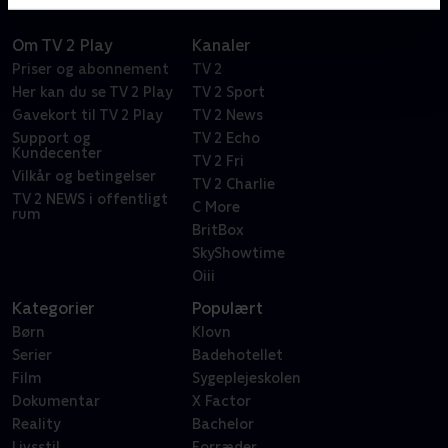
Om TV 2 Play
Kanaler
Priser og abonnement
TV 2
Her kan du se TV 2 Play
TV 2 Sport
Gavekort til TV 2 Play
TV 2 News
Support og
TV 2 Echo
Kundecenter
TV 2 Fri
Vilkår og betingelser
TV 2 Charlie
TV 2 NEWS i offentligt
C More
rum
BritBox
SkyShowtime
Oiii
Kategorier
Populært
Børn
Klovn
Serier
Badehotellet
Film
Sygeplejeskolen
Dokumentar
X Factor
Reality
Bachelor
Livsstil
Forræder