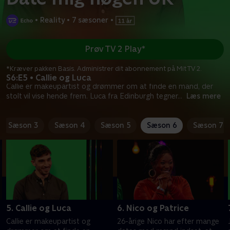
•
Reality
•
7 sæsoner
•
Prøv TV 2 Play*
*Kræver pakken Basis. Administrer dit abonnement på Mit TV 2.
S6:E5 • Callie og Luca
Callie er makeupartist og drømmer om at finde en mand, der
stolt vil vise hende frem. Luca fra Edinburgh tegner
...
Læs mere
Sæson 3
Sæson 4
Sæson 5
Sæson 6
Sæson 7
5. Callie og Luca
6. Nico og Patrice
Callie er makeupartist og
26-årige Nico har efter mange