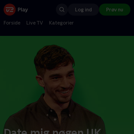
Log ind
Prøv nu
Forside
Live TV
Kategorier
Date mig nøgen UK