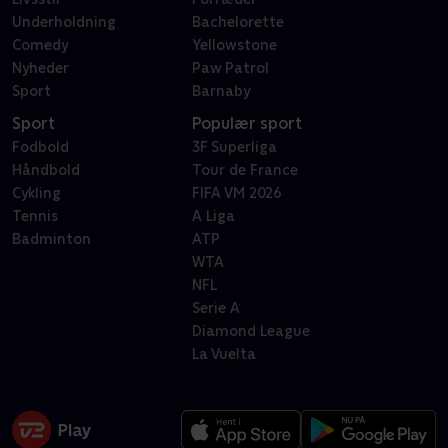
Underholdning
Bachelorette
Comedy
Yellowstone
Nyheder
Paw Patrol
Sport
Barnaby
Sport
Populær sport
Fodbold
3F Superliga
Håndbold
Tour de France
Cykling
FIFA VM 2026
Tennis
A Liga
Badminton
ATP
WTA
NFL
Serie A
Diamond League
La Vuelta