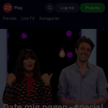
Log ind
Prøv nu
Forside
Live TV
Kategorier
Date mig nøgen - special