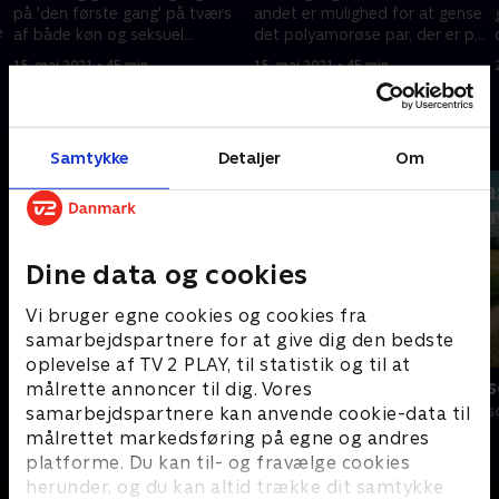
på 'den første gang' på tværs
andet er mulighed for at gense
e
af både køn og seksuel
det polyamorøse par, der er på
orientering.
jagt efter en partner.
15. maj 2021 • 45 min
15. maj 2021 • 45 min
Andre så også
Samtykke
Detaljer
Om
Dine data og cookies
Vi bruger egne cookies og cookies fra
samarbejdspartnere for at give dig den bedste
oplevelse af TV 2 PLAY, til statistik og til at
Date mig nøgen UK
Landmand sø
målrette annoncer til dig. Vores
Reality • 7 sæsoner
Reality • 13 sæs
samarbejdspartnere kan anvende cookie-data til
målrettet markedsføring på egne og andres
platforme. Du kan til- og fravælge cookies
herunder, og du kan altid trække dit samtykke