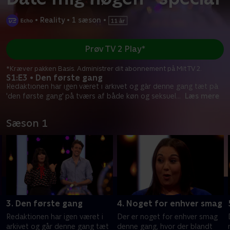
•
Reality
•
1 sæson
•
Prøv TV 2 Play*
*Kræver pakken Basis. Administrer dit abonnement på Mit TV 2.
S1:E3 • Den første gang
Redaktionen har igen været i arkivet og går denne gang tæt på
'den første gang' på tværs af både køn og seksuel
...
Læs mere
Sæson 1
3. Den første gang
4. Noget for enhver smag
Redaktionen har igen været i
Der er noget for enhver smag
arkivet og går denne gang tæt
denne gang, hvor der blandt