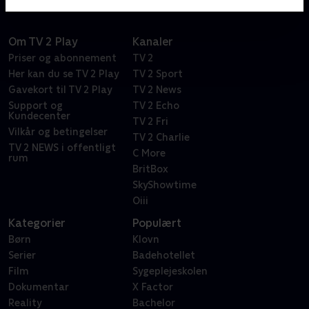
Om TV 2 Play
Kanaler
Priser og abonnement
TV 2
Her kan du se TV 2 Play
TV 2 Sport
Gavekort til TV 2 Play
TV 2 News
Support og
TV 2 Echo
Kundecenter
TV 2 Fri
Vilkår og betingelser
TV 2 Charlie
TV 2 NEWS i offentligt
C More
rum
BritBox
SkyShowtime
Oiii
Kategorier
Populært
Børn
Klovn
Serier
Badehotellet
Film
Sygeplejeskolen
Dokumentar
X Factor
Reality
Bachelor