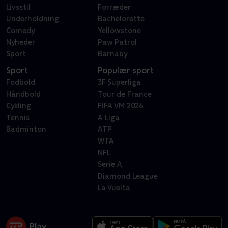
Livsstil
Forræder
Underholdning
Bachelorette
Comedy
Yellowstone
Nyheder
Paw Patrol
Sport
Barnaby
Sport
Populær sport
Fodbold
3F Superliga
Håndbold
Tour de France
Cykling
FIFA VM 2026
Tennis
A Liga
Badminton
ATP
WTA
NFL
Serie A
Diamond League
La Vuelta