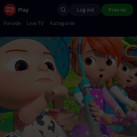
Log ind
Prøv nu
Forside
Live TV
Kategorier