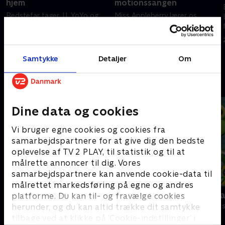
hjem
motionssangen
Bedstefar tager JJ, YoYo og
Miss Appleberry lærer os,
Tomtom på fisketur! Lad os
hvordan vi skal strække vores
tælle fiskene sammen med
kroppe! Så kom alle sammen!
sangen!
Lad os stå op og øve os
sammen!
Samtykke
Detaljer
Om
25. juni 2022 • 3 min
25. juni 2022 • 2 min
Andre så også
Dine data og cookies
Vi bruger egne cookies og cookies fra
samarbejdspartnere for at give dig den bedste
oplevelse af TV 2 PLAY, til statistik og til at
målrette annoncer til dig. Vores
samarbejdspartnere kan anvende cookie-data til
målrettet markedsføring på egne og andres
Gurli Gris
Geckos Gar
platforme. Du kan til- og fravælge cookies
Børneserier • 4 sæsoner
Børneserier • 2
herunder, og du kan altid trække dit samtykke
tilbage ved at klikke på ’Cookie-indstillinger’ i