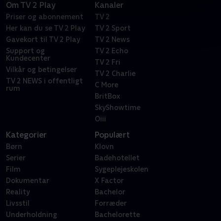
Om TV 2 Play
Kanaler
Priser og abonnement
TV 2
Her kan du se TV 2 Play
TV 2 Sport
Gavekort til TV 2 Play
TV 2 News
Support og
TV 2 Echo
Kundecenter
TV 2 Fri
Vilkår og betingelser
TV 2 Charlie
TV 2 NEWS i offentligt
C More
rum
BritBox
SkyShowtime
Oiii
Kategorier
Populært
Børn
Klovn
Serier
Badehotellet
Film
Sygeplejeskolen
Dokumentar
X Factor
Reality
Bachelor
Livsstil
Forræder
Underholdning
Bachelorette