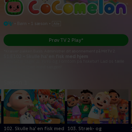
•
Børn
•
1 sæson
•
Prøv TV 2 Play*
*Kræver pakken Basis. Administrer dit abonnement på Mit TV 2.
S1:E102 • Skulle ha' en fisk med hjem
Bedstefar tager JJ, YoYo og Tomtom på fisketur! Lad os tælle
fiskene sammen med sangen!
Sæson 1
102. Skulle ha' en fisk med
103. Stræk- og