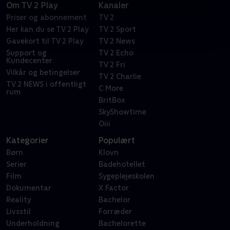
Om TV 2 Play
Kanaler
Priser og abonnement
TV 2
Her kan du se TV 2 Play
TV 2 Sport
Gavekort til TV 2 Play
TV 2 News
Support og
TV 2 Echo
Kundecenter
TV 2 Fri
Vilkår og betingelser
TV 2 Charlie
TV 2 NEWS i offentligt
C More
rum
BritBox
SkyShowtime
Oiii
Kategorier
Populært
Børn
Klovn
Serier
Badehotellet
Film
Sygeplejeskolen
Dokumentar
X Factor
Reality
Bachelor
Livsstil
Forræder
Underholdning
Bachelorette