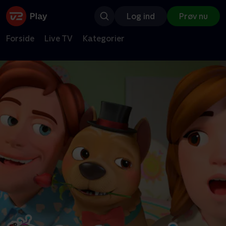
Log ind
Prøv nu
Forside
Live TV
Kategorier