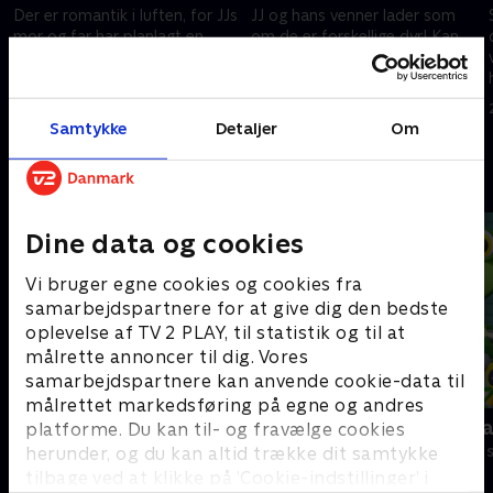
Der er romantik i luften, for JJs
JJ og hans venner lader som
mor og far har planlagt en
om de er forskellige dyr! Kan
romantisk middag med
du gætte hvilke dyr de er?
stearinlys! Hvad sker der på
25. juni 2022 • 3 min
deres særlige date?
25. juni 2022 • 2 min
Samtykke
Detaljer
Om
Andre så også
Dine data og cookies
Vi bruger egne cookies og cookies fra
samarbejdspartnere for at give dig den bedste
oplevelse af TV 2 PLAY, til statistik og til at
målrette annoncer til dig. Vores
samarbejdspartnere kan anvende cookie-data til
målrettet markedsføring på egne og andres
Gurli Gris
Geckos Gar
platforme. Du kan til- og fravælge cookies
Børneserier • 4 sæsoner
Børneserier • 2
herunder, og du kan altid trække dit samtykke
tilbage ved at klikke på ’Cookie-indstillinger’ i