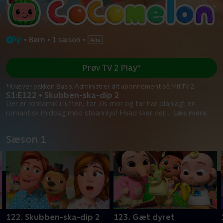
•
Børn
•
1 sæson
•
Prøv TV 2 Play*
*Kræver pakken Basis. Administrer dit abonnement på Mit TV 2.
S1:E122 • Skubben-ska-dip 2
Der er romantik i luften, for JJs mor og far har planlagt en
romantisk middag med stearinlys! Hvad sker der
...
Læs mere
Sæson 1
122. Skubben-ska-dip 2
123. Gæt dyret