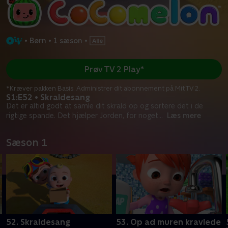
•
Børn
•
1 sæson
•
Prøv TV 2 Play*
*Kræver pakken Basis. Administrer dit abonnement på Mit TV 2.
S1:E52 • Skraldesang
Det er altid godt at samle dit skrald op og sortere det i de
rigtige spande. Det hjælper Jorden, for noget
...
Læs mere
Sæson 1
52. Skraldesang
53. Op ad muren kravlede