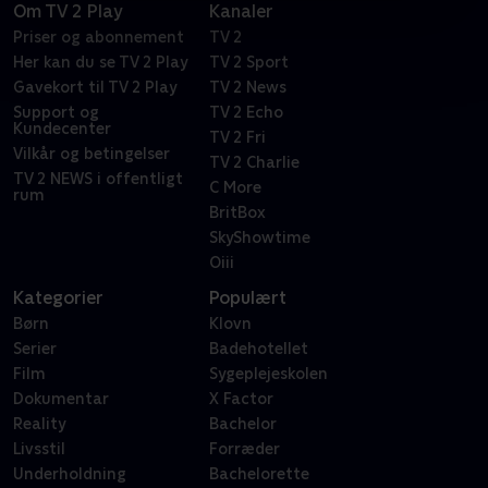
Om TV 2 Play
Kanaler
Priser og abonnement
TV 2
Her kan du se TV 2 Play
TV 2 Sport
Gavekort til TV 2 Play
TV 2 News
Support og
TV 2 Echo
Kundecenter
TV 2 Fri
Vilkår og betingelser
TV 2 Charlie
TV 2 NEWS i offentligt
C More
rum
BritBox
SkyShowtime
Oiii
Kategorier
Populært
Børn
Klovn
Serier
Badehotellet
Film
Sygeplejeskolen
Dokumentar
X Factor
Reality
Bachelor
Livsstil
Forræder
Underholdning
Bachelorette