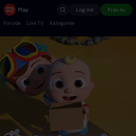
Log ind
Prøv nu
Forside
Live TV
Kategorier