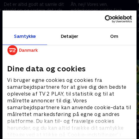
Det er altid godt at samle dit
Åh, nej! Vores ven,
v
skrald op og sortere det i de
edderkoppen sidder fast
rigtige spande. Det hjælper
indenfor og kan ikke komme
Jorden, for noget skrald kan
ud! Syng med på denne
blive genbrugt og lavet om til
klassiske børnesang!
25. juni 2022 • 3 min
25. juni 2022 • 2 min
nye ting!
Samtykke
Detaljer
Om
Andre så også
Dine data og cookies
Vi bruger egne cookies og cookies fra
samarbejdspartnere for at give dig den bedste
oplevelse af TV 2 PLAY, til statistik og til at
målrette annoncer til dig. Vores
samarbejdspartnere kan anvende cookie-data til
målrettet markedsføring på egne og andres
Gurli Gris
Geckos Gar
platforme. Du kan til- og fravælge cookies
Børneserier • 4 sæsoner
Børneserier • 2
herunder, og du kan altid trække dit samtykke
tilbage ved at klikke på ’Cookie-indstillinger’ i