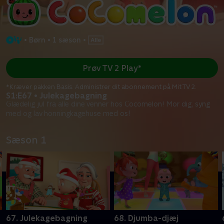
•
Børn
•
1 sæson
•
Prøv TV 2 Play*
*Kræver pakken Basis. Administrer dit abonnement på Mit TV 2.
S1:E67 • Julekagebagning
Glædelig jul fra alle dine venner hos Cocomelon! Mor dig, syng
med og lav honningkagehuse med os!
Sæson 1
67. Julekagebagning
68. Djumba-djæj