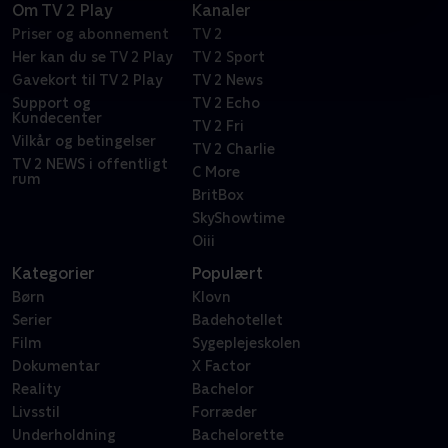
Om TV 2 Play
Kanaler
Priser og abonnement
TV 2
Her kan du se TV 2 Play
TV 2 Sport
Gavekort til TV 2 Play
TV 2 News
Support og
TV 2 Echo
Kundecenter
TV 2 Fri
Vilkår og betingelser
TV 2 Charlie
TV 2 NEWS i offentligt
C More
rum
BritBox
SkyShowtime
Oiii
Kategorier
Populært
Børn
Klovn
Serier
Badehotellet
Film
Sygeplejeskolen
Dokumentar
X Factor
Reality
Bachelor
Livsstil
Forræder
Underholdning
Bachelorette