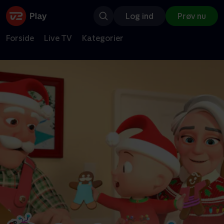
Log ind
Prøv nu
Forside
Live TV
Kategorier