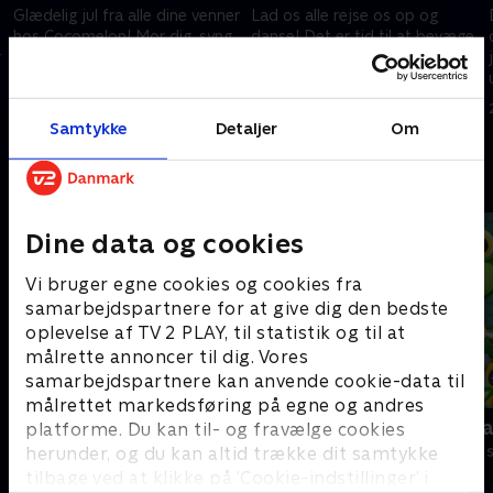
Glædelig jul fra alle dine venner
Lad os alle rejse os op og
hos Cocomelon! Mor dig, syng
danse! Det er tid til at bevæge
r
med og lav honningkagehuse
dig med alle dine Cocomelon
med os!
venner!
25. juni 2022 • 2 min
25. juni 2022 • 2 min
Samtykke
Detaljer
Om
Andre så også
Dine data og cookies
Vi bruger egne cookies og cookies fra
samarbejdspartnere for at give dig den bedste
oplevelse af TV 2 PLAY, til statistik og til at
målrette annoncer til dig. Vores
samarbejdspartnere kan anvende cookie-data til
målrettet markedsføring på egne og andres
Gurli Gris
Geckos Gar
platforme. Du kan til- og fravælge cookies
Børneserier • 4 sæsoner
Børneserier • 2
herunder, og du kan altid trække dit samtykke
tilbage ved at klikke på ’Cookie-indstillinger’ i