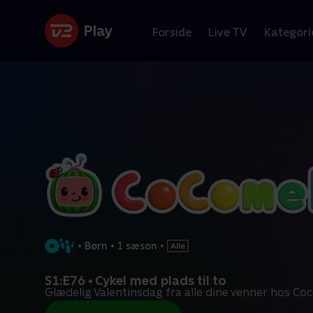
Forside
Live TV
Kategori
•
Børn
•
1 sæson
•
S1:E76 • Cykel med plads til to
Glædelig Valentinsdag fra alle dine venner hos C