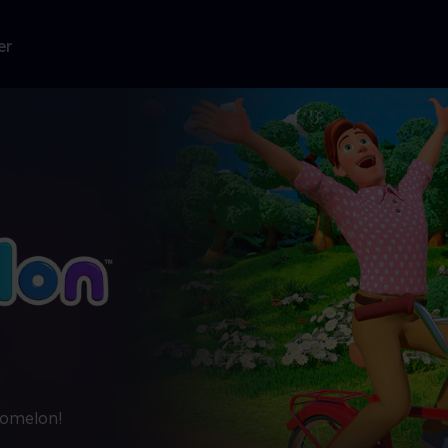
er
ocomelon!