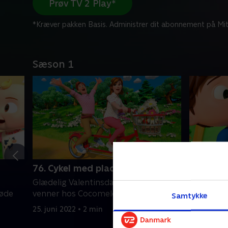
Prøv TV 2 Play*
*Kræver pakken Basis. Administrer dit abonnement på Mit
Sæson 1
76. Cykel med plads til to
77. Til 
Glædelig Valentinsdag fra alle dine
Doktoren 
møde
venner hos Cocomelon!
sunde og 
Samtykke
25. juni 2022 • 2 min
25. juni 20