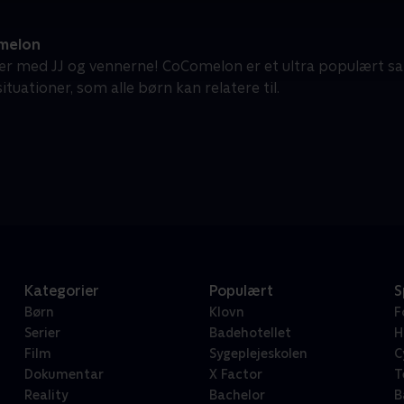
melon
ær med JJ og vennerne! CoComelon er et ultra populært s
tuationer, som alle børn kan relatere til.
Kategorier
Populært
S
Børn
Klovn
F
Serier
Badehotellet
H
Film
Sygeplejeskolen
C
Dokumentar
X Factor
T
Reality
Bachelor
B