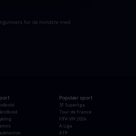
angunivers for de mindste med
port
Populær sport
odbold
3F Superliga
åndbold
Tour de France
ykling
FIFA VM 2026
ennis
A Liga
adminton
ATP