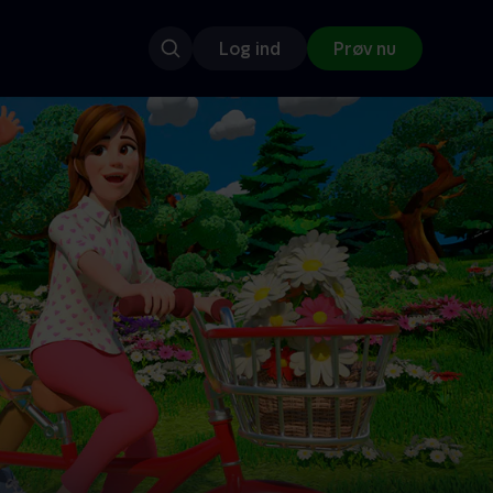
Log ind
Prøv nu