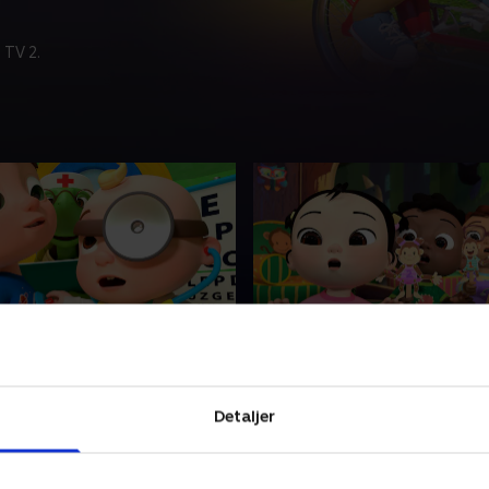
 TV 2.
lægen
78. Fem små aber
tjekker og ser om vi er
Leg, syng og dans med til d
raske i dag!
klassiske favoritsang!
Detaljer
22 • 2 min
25. juni 2022 • 3 min