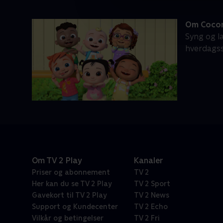
Om Coco
Syng og l
hverdagssi
Om TV 2 Play
Kanaler
Priser og abonnement
TV 2
Her kan du se TV 2 Play
TV 2 Sport
Gavekort til TV 2 Play
TV 2 News
Support og Kundecenter
TV 2 Echo
Vilkår og betingelser
TV 2 Fri