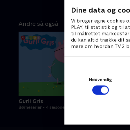
Dine data og coo
Vi bruger egne cookies o
Andre så også
PLAY, til statistik og ti
til målrettet markedsfør
du kan altid trække dit s
mere om hvordan TV 2 be
Nødvendig
Gurli Gris
Børneserier • 4 sæsoner