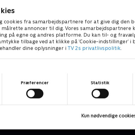
kies
g cookies fra samarbejdspartnere for at give dig den b
l at målrette annoncer til dig. Vores samarbejdspartner
ing på egne og andres platforme. Du kan til- og fravæl
amtykke tilbage ved at klikke på ’Cookie-indstillinger’ i
handler dine oplysninger i
TV 2s privatlivspolitik
.
Samtykkevalg
Præferencer
Statistik
Geckos Garage
B
Børneserier • 2 sæsoner
B
Kun nødvendige cookie