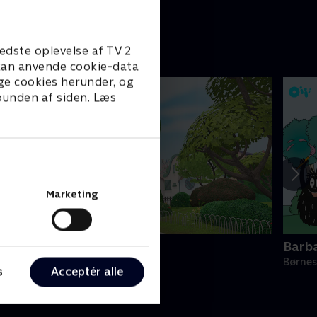
edste oplevelse af TV 2
e kan anvende cookie-data
ge cookies herunder, og
 bunden af siden. Læs
Marketing
ing
Barb
ørneserier • 4 sæsoner
Børnes
s
Acceptér alle