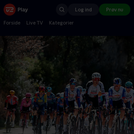
Log ind
Prøv nu
Forside
Live TV
Kategorier