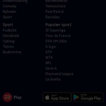
Underholdning
Bachelorette
Comedy
Yellowstone
Nyheder
Paw Patrol
Sport
Barnaby
Sport
Populær sport
Fodbold
3F Superliga
Håndbold
Tour de France
Cykling
FIFA VM 2026
Tennis
A Liga
Badminton
ATP
WTA
NFL
Serie A
Diamond League
La Vuelta