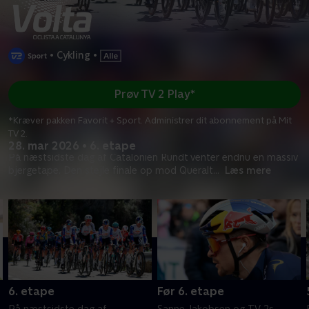
•
Cykling
•
Prøv TV 2 Play*
*Kræver pakken Favorit + Sport. Administrer dit abonnement på Mit
TV 2.
28. mar 2026 • 6. etape
På næstsidste dag af Catalonien Rundt venter endnu en massiv
bjergetape. Den stejle finale op mod Queralt
...
Læs mere
6. etape
Før 6. etape
På næstsidste dag af
Sanne Jakobsen og TV 2s