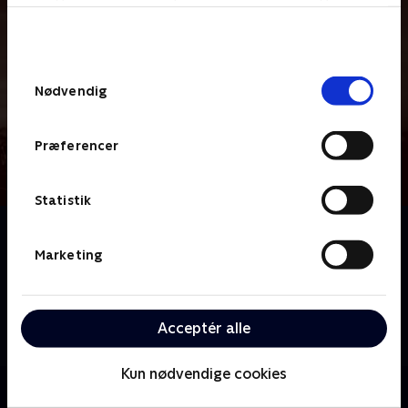
bunden af siden. Læs mere om hvordan TV 2
behandler dine oplysninger i
TV 2s privatlivspolitik
.
Samtykkevalg
Nødvendig
Præferencer
Statistik
Om Catalonien Rundt
Et stærkt felt er klar, når Catalonien Rundt bliver
Marketing
vinket i gang - ikke mindst på gund af danske
deltagelse med Jonas Vingegaard. Der venter
rytterne syv hårde etaper med masser af
Acceptér alle
højdemeter, inden målstregen nås i Barcelona
Kun nødvendige cookies