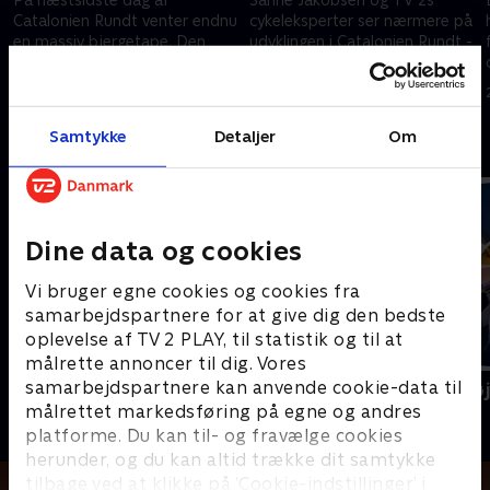
Catalonien Rundt venter endnu
cykeleksperter ser nærmere på
en massiv bjergetape. Den
udvklingen i Catalonien Rundt -
stejle finale op mod Queralt
og hvad vi skal vente os af de
indbyder til eksplosive angreb.
kommende dages cykelløb.
28. marts 2026 • 165 min
28. marts 2026 • 29 min
Samtykke
Detaljer
Om
Andre så også
Dine data og cookies
Vi bruger egne cookies og cookies fra
samarbejdspartnere for at give dig den bedste
oplevelse af TV 2 PLAY, til statistik og til at
målrette annoncer til dig. Vores
samarbejdspartnere kan anvende cookie-data til
Paris-Nice
Cykling - Hø
målrettet markedsføring på egne og andres
Cykling
Cykling
platforme. Du kan til- og fravælge cookies
herunder, og du kan altid trække dit samtykke
tilbage ved at klikke på ’Cookie-indstillinger’ i