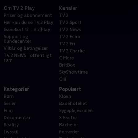
Om TV 2 Play
Kanaler
Priser og abonnement
TV 2
Her kan du se TV 2 Play
TV 2 Sport
Gavekort til TV 2 Play
TV 2 News
Support og
TV 2 Echo
Kundecenter
TV 2 Fri
Vilkår og betingelser
TV 2 Charlie
TV 2 NEWS i offentligt
C More
rum
BritBox
SkyShowtime
Oiii
Kategorier
Populært
Børn
Klovn
Serier
Badehotellet
Film
Sygeplejeskolen
Dokumentar
X Factor
Reality
Bachelor
Livsstil
Forræder