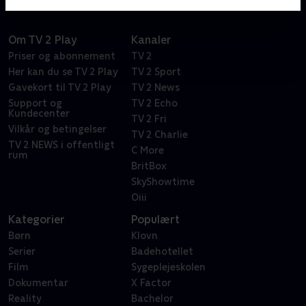
Om TV 2 Play
Kanaler
Priser og abonnement
TV 2
Her kan du se TV 2 Play
TV 2 Sport
Gavekort til TV 2 Play
TV 2 News
Support og
TV 2 Echo
Kundecenter
TV 2 Fri
Vilkår og betingelser
TV 2 Charlie
TV 2 NEWS i offentligt
C More
rum
BritBox
SkyShowtime
Oiii
Kategorier
Populært
Børn
Klovn
Serier
Badehotellet
Film
Sygeplejeskolen
Dokumentar
X Factor
Reality
Bachelor