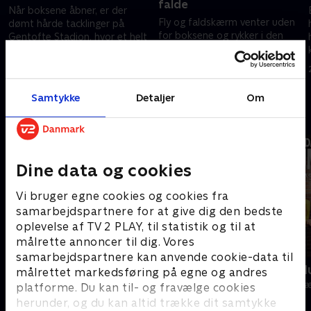
falde
Når boksene åbner, er der
Fly og faldskærm venter uden
dømt hårde tacklinger på
for boksene og rykker i den
Gentofte Stadion, hvor et helt
grad ved deltagernes grænser,
amerikansk fodboldhold står
når de på turen ned også skal
klar med en alt andet end varm
8. august 2025 • 52 min
forsøge at se vejen til sejr - fra
velkomst.
15. august 2025 • 57 min
oven.
Samtykke
Detaljer
Om
Andre så også
Dine data og cookies
Vi bruger egne cookies og cookies fra
samarbejdspartnere for at give dig den bedste
oplevelse af TV 2 PLAY, til statistik og til at
målrette annoncer til dig. Vores
samarbejdspartnere kan anvende cookie-data til
24 stjerners julikalender
Danmarks d
målrettet markedsføring på egne og andres
TV-Shows • 1 sæsoner
TV-Shows • 1 s
platforme. Du kan til- og fravælge cookies
herunder, og du kan altid trække dit samtykke