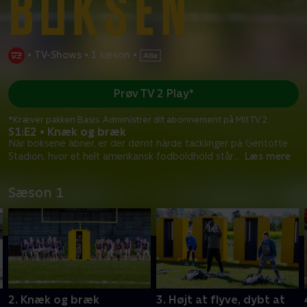
•
TV-Shows
•
1 sæson
•
Prøv TV 2 Play*
*Kræver pakken Basis. Administrer dit abonnement på Mit TV 2.
S1:E2 • Knæk og bræk
Når boksene åbner, er der dømt hårde tacklinger på Gentofte
Stadion, hvor et helt amerikansk fodboldhold står
...
Læs mere
Sæson 1
2. Knæk og bræk
3. Højt at flyve, dybt at