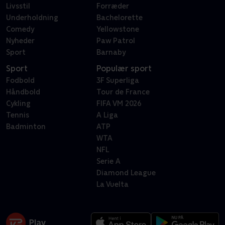
Livsstil
Forræder
Underholdning
Bachelorette
Comedy
Yellowstone
Nyheder
Paw Patrol
Sport
Barnaby
Sport
Populær sport
Fodbold
3F Superliga
Håndbold
Tour de France
Cykling
FIFA VM 2026
Tennis
A Liga
Badminton
ATP
WTA
NFL
Serie A
Diamond League
La Vuelta