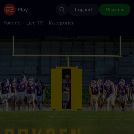
Log ind
Prøv nu
Forside
Live TV
Kategorier