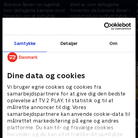
Boksene åbner i en lagerhal,
Intet er, som deltagerne
hvor deltagerne kæmper mod
forventer, da boksene åbner i
hinanden om at indsamle
mørket på en nedlagt fabrik.
korrekte kasser. En deltager ser
På skift skal de vælge, hvilke
sit snit til at stjæle fra en
opgaver de vil udfordre
22. august 2025 • 52 min
29. august 2025 • 49 min
a
konkurrent.
hinanden i.
Samtykke
Detaljer
Om
Andre så også
Dine data og cookies
Vi bruger egne cookies og cookies fra
samarbejdspartnere for at give dig den bedste
oplevelse af TV 2 PLAY, til statistik og til at
målrette annoncer til dig. Vores
samarbejdspartnere kan anvende cookie-data til
24 stjerners julikalender
Danmarks d
målrettet markedsføring på egne og andres
TV-Shows • 1 sæsoner
TV-Shows • 1 s
platforme. Du kan til- og fravælge cookies
herunder, og du kan altid trække dit samtykke