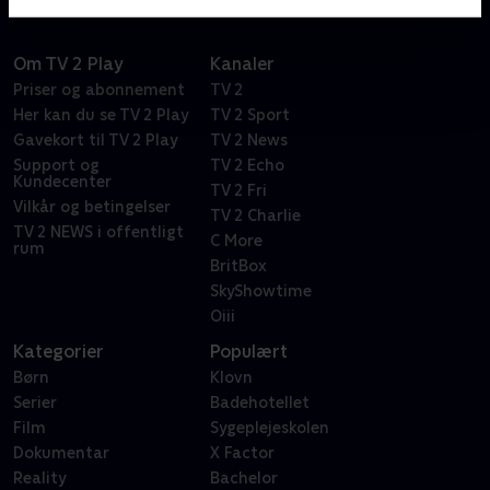
Om TV 2 Play
Kanaler
Priser og abonnement
TV 2
Her kan du se TV 2 Play
TV 2 Sport
Gavekort til TV 2 Play
TV 2 News
Support og
TV 2 Echo
Kundecenter
TV 2 Fri
Vilkår og betingelser
TV 2 Charlie
TV 2 NEWS i offentligt
C More
rum
BritBox
SkyShowtime
Oiii
Kategorier
Populært
Børn
Klovn
Serier
Badehotellet
Film
Sygeplejeskolen
Dokumentar
X Factor
Reality
Bachelor