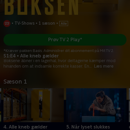
•
TV-Shows
•
1 sæson
•
Prøv TV 2 Play*
*Kræver pakken Basis. Administrer dit abonnement på Mit TV 2.
S1:E4 • Alle kneb gælder
Boksene åbner i en lagerhal, hvor deltagerne kæmper mod
hinanden om at indsamle korrekte kasser. En
...
Læs mere
Sæson 1
4. Alle kneb gælder
5. Når lyset slukkes