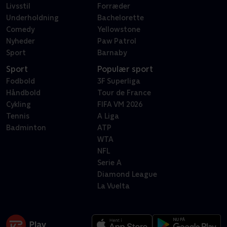
Livsstil
Forræder
Underholdning
Bachelorette
Comedy
Yellowstone
Nyheder
Paw Patrol
Sport
Barnaby
Sport
Populær sport
Fodbold
3F Superliga
Håndbold
Tour de France
Cykling
FIFA VM 2026
Tennis
A Liga
Badminton
ATP
WTA
NFL
Serie A
Diamond League
La Vuelta