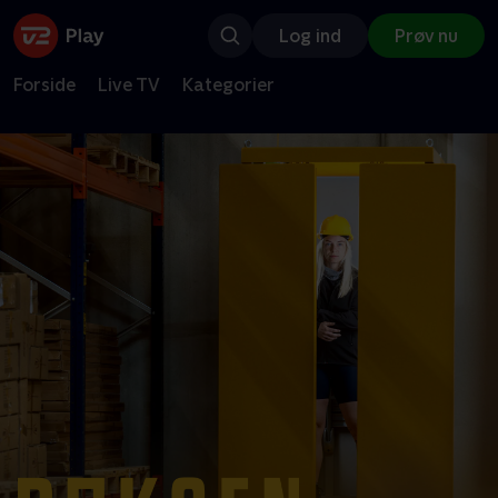
Log ind
Prøv nu
Forside
Live TV
Kategorier