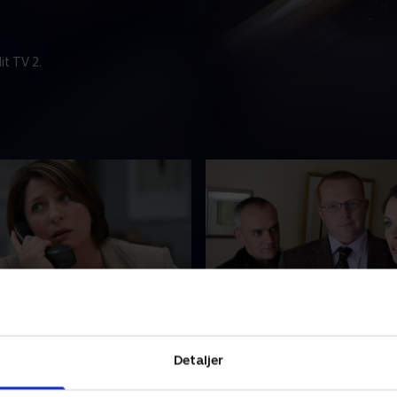
t TV 2.
rate Measures
3. Crisis Management
 bliver skudt ihjel, og en
Den stærkt upopulære unde
Detaljer
vinder, frygter Janine, at
Ray Pettigrew findes myrdet
irurgiske team er i fare.
hans regiment skal sendes t