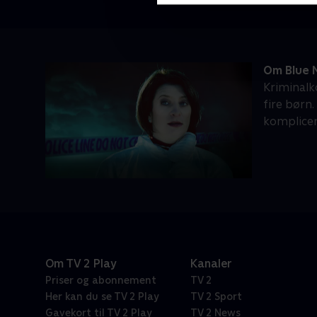
Om Blue 
Kriminalk
fire børn
komplice
Om TV 2 Play
Kanaler
Priser og abonnement
TV 2
Her kan du se TV 2 Play
TV 2 Sport
Gavekort til TV 2 Play
TV 2 News