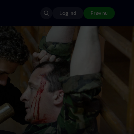
Log ind
Prøv nu