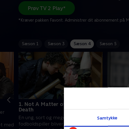
Prøv TV 2 Play*
*Kræver pakken Favorit. Administrer dit abonnement på Mi
Sæson 1
Sæson 3
Sæson 4
Sæson 5
1. Not A Matter of Life and
2. Despe
Death
ver
Da en læge
En ung, sort og meget talentfuld
Samtykke
anden fors
fodboldspiller bliver stukket ned
et med
hele det k