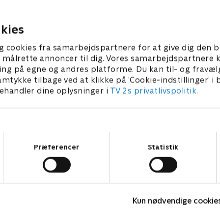
udlandet. Det vrimler med 
2025 • 67 min
i sagen.
12. marts 2025 • 68 min
kies
g cookies fra samarbejdspartnere for at give dig den b
l at målrette annoncer til dig. Vores samarbejdspartner
ing på egne og andres platforme. Du kan til- og fravæl
amtykke tilbage ved at klikke på ’Cookie-indstillinger’ i
handler dine oplysninger i
TV 2s privatlivspolitik
.
Samtykkevalg
Præferencer
Statistik
Mord på Mallorca
I
Kun nødvendige cookie
Krimi & Spænding • 2 sæsoner
K