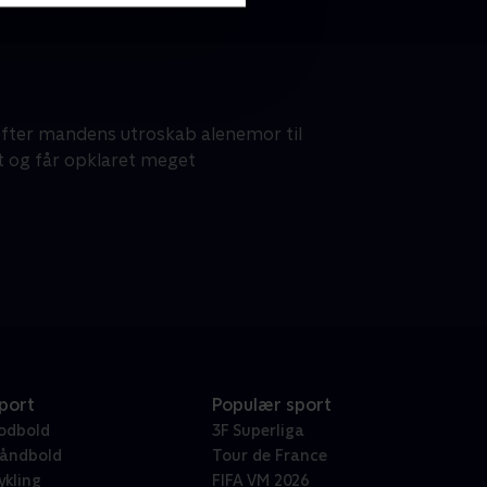
efter mandens utroskab alenemor til
 og får opklaret meget
port
Populær sport
odbold
3F Superliga
åndbold
Tour de France
ykling
FIFA VM 2026