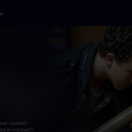
er
iver stukket
vad er motivet?