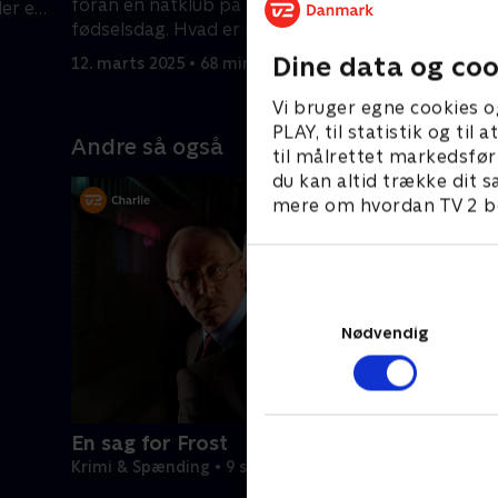
foran en natklub på sin 19-års
der en
12. marts 
fødselsdag. Hvad er motivet?
Dine data og coo
12. marts 2025 • 68 min
Vi bruger egne cookies o
PLAY, til statistik og ti
Andre så også
til målrettet markedsfør
du kan altid trække dit s
mere om hvordan TV 2 be
Nødvendig
En sag for Frost
Krimi & Spænding • 9 sæsoner