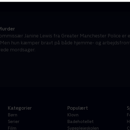
Murder
ommissær Janine Lewis fra Greater Manchester Police er 
. Men hun kæmper bravt på både hjemme- og arbejdsfront
rede mordsager.
Kategorier
Populært
S
Børn
Klovn
F
Serier
Badehotellet
H
Film
Sygeplejeskolen
C