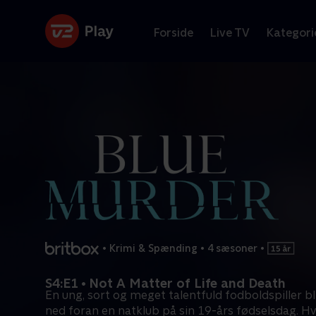
Forside
Live TV
Kategori
•
Krimi & Spænding
•
4 sæsoner
•
S4:E1 • Not A Matter of Life and Death
En ung, sort og meget talentfuld fodboldspiller bl
ned foran en natklub på sin 19-års fødselsdag. H