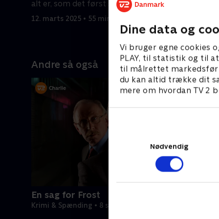
alt er, som det først ser ud til at være.
mordet, me
ikke.
12. marts 2025 • 55 min
12. marts 
Dine data og coo
Vi bruger egne cookies o
PLAY, til statistik og ti
Andre så også
til målrettet markedsfør
du kan altid trække dit s
mere om hvordan TV 2 be
Nødvendig
En sag for Frost
Krimi & Spænding • 8 sæsoner