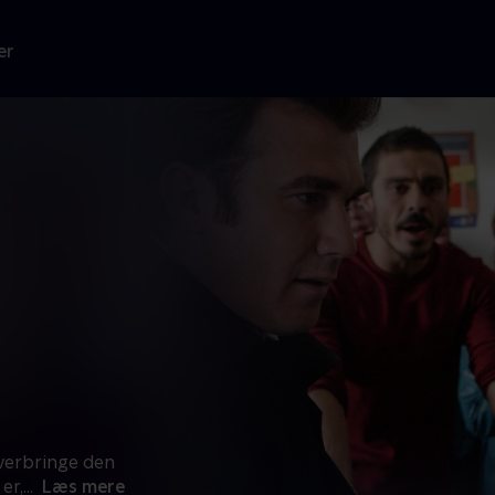
er
overbringe den
er,
...
Læs mere