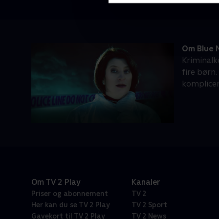
Om Blue 
Kriminalk
fire børn
komplice
Om TV 2 Play
Kanaler
Priser og abonnement
TV 2
Her kan du se TV 2 Play
TV 2 Sport
Gavekort til TV 2 Play
TV 2 News