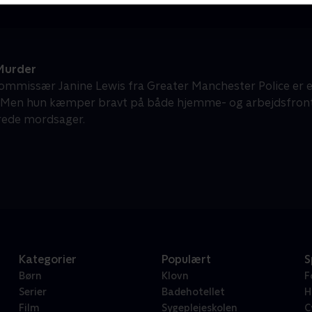
Murder
ommissær Janine Lewis fra Greater Manchester Police er 
. Men hun kæmper bravt på både hjemme- og arbejdsfront
rede mordsager.
Kategorier
Populært
S
Børn
Klovn
F
Serier
Badehotellet
H
Film
Sygeplejeskolen
C