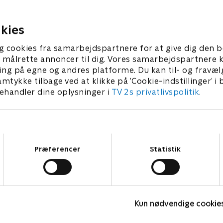
n så let slipper politiet
en succesrig arkitekts navn.
forbindelse?
2025 • 55 min
12. marts 2025 • 55 min
kies
g cookies fra samarbejdspartnere for at give dig den b
l at målrette annoncer til dig. Vores samarbejdspartner
ing på egne og andres platforme. Du kan til- og fravæl
amtykke tilbage ved at klikke på ’Cookie-indstillinger’ i
handler dine oplysninger i
TV 2s privatlivspolitik
.
Samtykkevalg
Præferencer
Statistik
Fornyet mistanke
M
Kun nødvendige cookie
Krimi & Spænding • 1 sæsoner
K