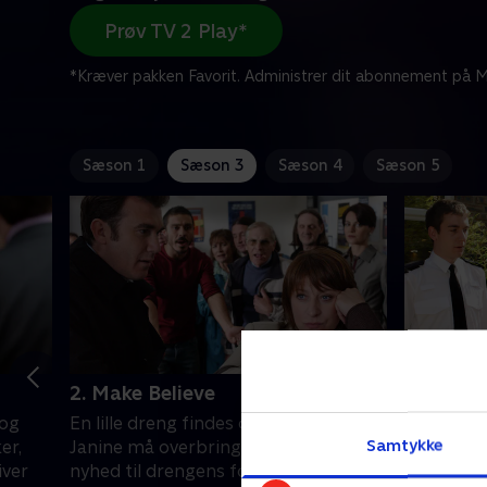
Prøv TV 2 Play*
*Kræver pakken Favorit. Administrer dit abonnement på Mi
Sæson 1
Sæson 3
Sæson 4
Sæson 5
2. Make Believe
3. The S
 og
En lille dreng findes død i et kloakrør.
Alan Hick
Samtykke
er,
Janine må overbringe den tragiske
Kort efter
iver
nyhed til drengens forældre, men ikke
selv myrde