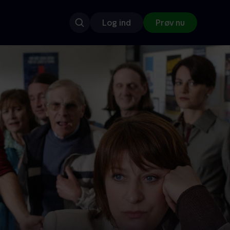
Log ind
Prøv nu