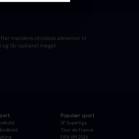
efter mandens utroskab alenemor til
 og får opklaret meget
port
Populær sport
odbold
3F Superliga
åndbold
Tour de France
ykling
FIFA VM 2026