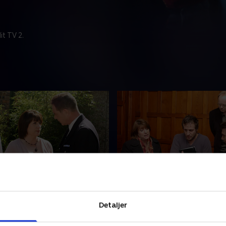
t TV 2.
particus Thing
4. In Deep
son myrdede sin kone, Paula.
En vaneforbryders ligrester 
Detaljer
 sin løsladelse bliver han
fundet i en sø sammen med
t. Paulas far tilstår hurtigt
lommelærke, som er indgra