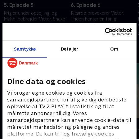
5. Episode 5
6. Episode 6
Krig er under opsejling, og
Ricardo provokerer Victor.
t
Mahdi bebrejder Victor. Snake
Trioen henter en farlig
afdækker en ny forretning
narkolast i Genova
20. september 2022 • 56 min
20. september 2022 • 55 min
Samtykke
Detaljer
Om
Andre så også
Dine data og cookies
Vi bruger egne cookies og cookies fra
samarbejdspartnere for at give dig den bedste
oplevelse af TV 2 PLAY, til statistik og til at
målrette annoncer til dig. Vores
samarbejdspartnere kan anvende cookie-data til
Top Dog
The Au Pair
målrettet markedsføring på egne og andres
Krimi & Spænding • 1 sæsoner
Krimi & Spændi
platforme. Du kan til- og fravælge cookies