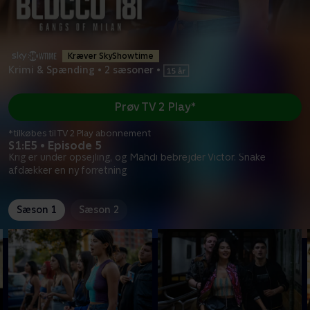
Kræver SkyShowtime
Krimi & Spænding
•
2 sæsoner
•
Prøv TV 2 Play*
*tilkøbes til TV 2 Play abonnement
S1:E5 • Episode 5
Krig er under opsejling, og Mahdi bebrejder Victor. Snake
afdækker en ny forretning
Sæson 1
Sæson 2