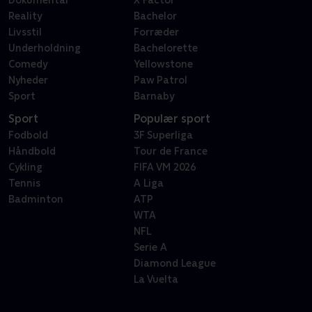
Dokumentar
X Factor
Reality
Bachelor
Livsstil
Forræder
Underholdning
Bachelorette
Comedy
Yellowstone
Nyheder
Paw Patrol
Sport
Barnaby
Sport
Populær sport
Fodbold
3F Superliga
Håndbold
Tour de France
Cykling
FIFA VM 2026
Tennis
A Liga
Badminton
ATP
WTA
NFL
Serie A
Diamond League
La Vuelta