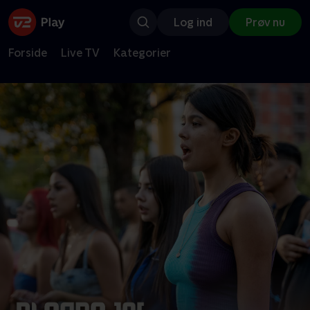
Log ind
Prøv nu
Forside
Live TV
Kategorier