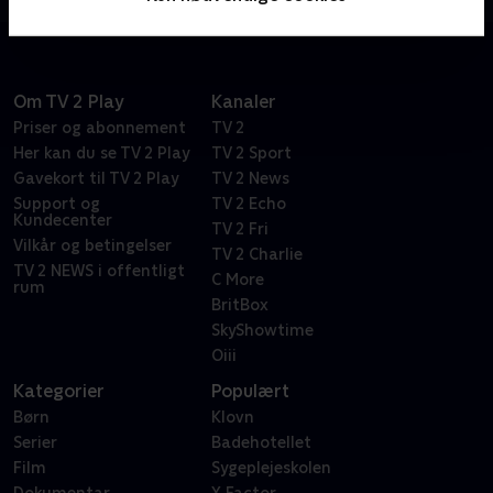
Om TV 2 Play
Kanaler
Priser og abonnement
TV 2
Her kan du se TV 2 Play
TV 2 Sport
Gavekort til TV 2 Play
TV 2 News
Support og
TV 2 Echo
Kundecenter
TV 2 Fri
Vilkår og betingelser
TV 2 Charlie
TV 2 NEWS i offentligt
C More
rum
BritBox
SkyShowtime
Oiii
Kategorier
Populært
Børn
Klovn
Serier
Badehotellet
Film
Sygeplejeskolen