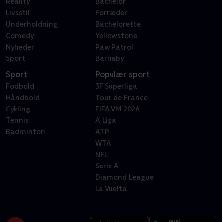
Reality
Bachelor
Livsstil
Forræder
Underholdning
Bachelorette
Comedy
Yellowstone
Nyheder
Paw Patrol
Sport
Barnaby
Sport
Populær sport
Fodbold
3F Superliga
Håndbold
Tour de France
Cykling
FIFA VM 2026
Tennis
A Liga
Badminton
ATP
WTA
NFL
Serie A
Diamond League
La Vuelta