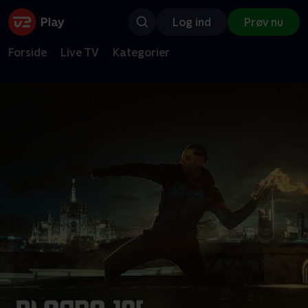
Log ind
Prøv nu
Forside
Live TV
Kategorier