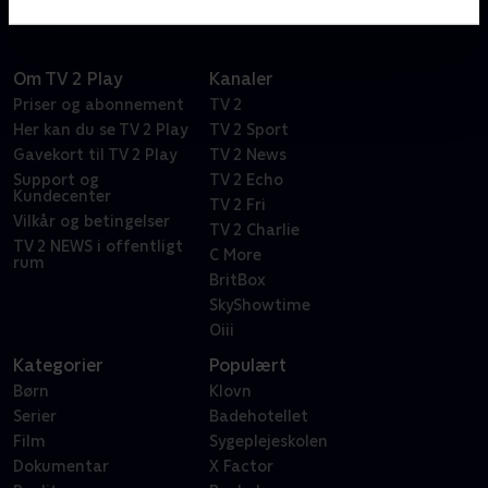
Om TV 2 Play
Kanaler
Priser og abonnement
TV 2
Her kan du se TV 2 Play
TV 2 Sport
Gavekort til TV 2 Play
TV 2 News
Support og
TV 2 Echo
Kundecenter
TV 2 Fri
Vilkår og betingelser
TV 2 Charlie
TV 2 NEWS i offentligt
C More
rum
BritBox
SkyShowtime
Oiii
Kategorier
Populært
Børn
Klovn
Serier
Badehotellet
Film
Sygeplejeskolen
Dokumentar
X Factor