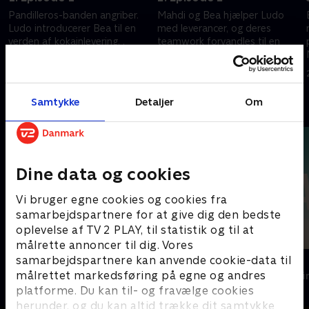
Pandilleros-banden angriber.
Mahdi og Bea hjælper Ludo
Ludo introducerer Bea til en
med leverancer, og deres
verden af kokainlevering. .
teamwork forvandles til en
trevejstiltrækning
20. september 2022 • 52 min
20. september 2022 • 46 min
Samtykke
Detaljer
Om
Andre så også
Dine data og cookies
Vi bruger egne cookies og cookies fra
samarbejdspartnere for at give dig den bedste
oplevelse af TV 2 PLAY, til statistik og til at
målrette annoncer til dig. Vores
samarbejdspartnere kan anvende cookie-data til
Top Dog
The Au Pair
målrettet markedsføring på egne og andres
Krimi & Spænding • 1 sæsoner
Krimi & Spændi
platforme. Du kan til- og fravælge cookies
herunder, og du kan altid trække dit samtykke