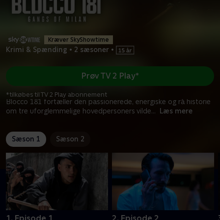
Kræver SkyShowtime
Krimi & Spænding
•
2 sæsoner
•
Prøv TV 2 Play*
*tilkøbes til TV 2 Play abonnement
Blocco 181 fortæller den passionerede, energiske og rå historie
om tre uforglemmelige hovedpersoners vilde
...
Læs mere
Sæson 1
Sæson 2
1. Episode 1
2. Episode 2