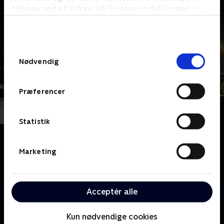
tilbage ved at klikke på ’Cookie-indstillinger’ i
bunden af siden. Læs mere om hvordan TV 2
behandler dine oplysninger i
TV 2s privatlivspolitik
.
Samtykkevalg
Nødvendig
Præferencer
Statistik
Om Blocco 181
Blocco 181 fortæller den passionerede, energiske og
Marketing
rå historie om tre uforglemmelige hovedpersoners
vilde kærlighed, deres vej ind i det kriminelle system
og de voldsomme forhindringer, de støder på i deres
Acceptér alle
familier og multietniske lokalsamfund i udkanten af
Milano
Kun nødvendige cookies