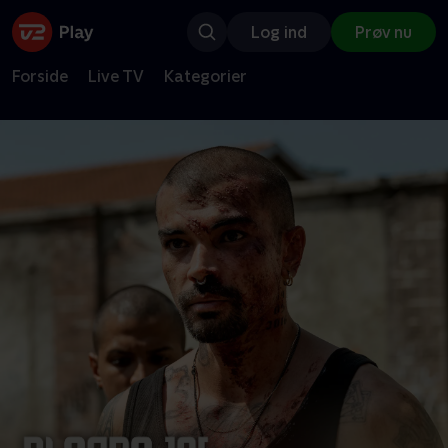
Log ind
Prøv nu
Forside
Live TV
Kategorier