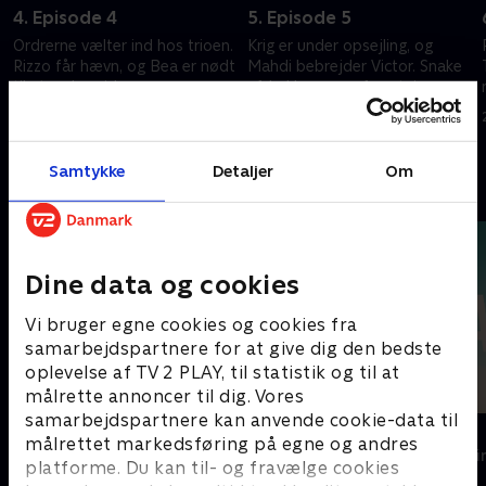
4. Episode 4
5. Episode 5
Ordrerne vælter ind hos trioen.
Krig er under opsejling, og
Rizzo får hævn, og Bea er nødt
Mahdi bebrejder Victor. Snake
til at vælge side
afdækker en ny forretning
20. september 2022 • 49 min
20. september 2022 • 56 min
Samtykke
Detaljer
Om
Andre så også
Dine data og cookies
Vi bruger egne cookies og cookies fra
samarbejdspartnere for at give dig den bedste
oplevelse af TV 2 PLAY, til statistik og til at
målrette annoncer til dig. Vores
samarbejdspartnere kan anvende cookie-data til
Top Dog
The Au Pair
målrettet markedsføring på egne og andres
Krimi & Spænding • 1 sæsoner
Krimi & Spændi
platforme. Du kan til- og fravælge cookies