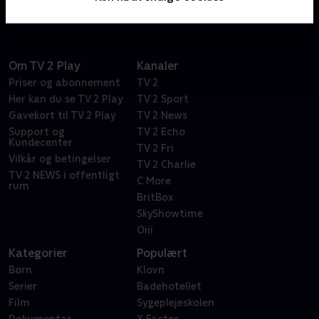
Om TV 2 Play
Kanaler
Priser og abonnement
TV 2
Her kan du se TV 2 Play
TV 2 Sport
Gavekort til TV 2 Play
TV 2 News
Support og
TV 2 Echo
Kundecenter
TV 2 Fri
Vilkår og betingelser
TV 2 Charlie
TV 2 NEWS i offentligt
C More
rum
BritBox
SkyShowtime
Oiii
Kategorier
Populært
Børn
Klovn
Serier
Badehotellet
Film
Sygeplejeskolen