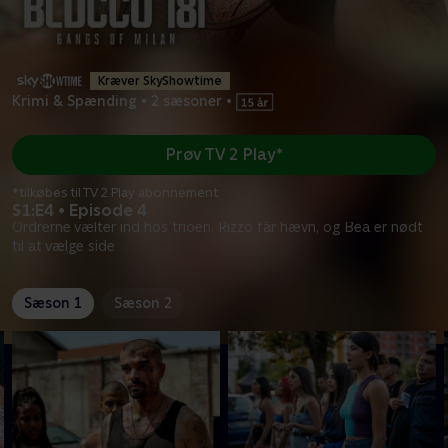
Kræver SkyShowtime
Krimi & Spænding
•
2 sæsoner
•
Prøv TV 2 Play*
*tilkøbes til TV 2 Play abonnement
S1:E4 • Episode 4
Ordrerne vælter ind hos trioen. Rizzo får hævn, og Bea er nødt
til at vælge side
Sæson 1
Sæson 2