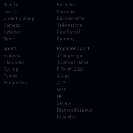
Reality
Bachelor
Livsstil
Forræder
Underholdning
Bachelorette
Comedy
Yellowstone
Nyheder
Paw Patrol
Sport
Barnaby
Sport
Populær sport
Fodbold
3F Superliga
Håndbold
Tour de France
Cykling
FIFA VM 2026
Tennis
A Liga
Badminton
ATP
WTA
NFL
Serie A
Diamond League
La Vuelta