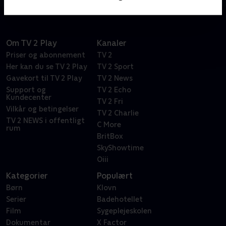
Om TV 2 Play
Kanaler
Priser og abonnement
TV 2
Her kan du se TV 2 Play
TV 2 Sport
Gavekort til TV 2 Play
TV 2 News
Support og
TV 2 Echo
Kundecenter
TV 2 Fri
Vilkår og betingelser
TV 2 Charlie
TV 2 NEWS i offentligt
C More
rum
BritBox
SkyShowtime
Oiii
Kategorier
Populært
Børn
Klovn
Serier
Badehotellet
Film
Sygeplejeskolen
Dokumentar
X Factor