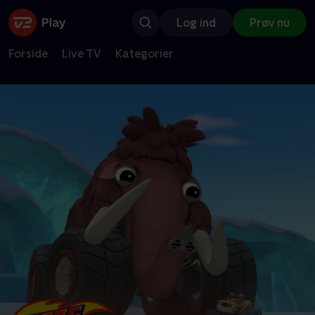
Log ind
Prøv nu
Forside
Live TV
Kategorier