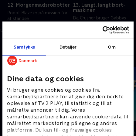
12. Morgenmadsrobotter
13. Langt, langt bort-
maskinen
Robot Blaze er på mission for
Da Crusher bruger Gabbys
at standse
'Langt, langt bort-maskine' til
morgenmadsrobotterne, før
at sende tre af Blazes venner
e
de når at begrave Akselby i
bort, må Blaze redde dem fra
morgenmad.
13. juni 2026 • 21 min
istiden, Egypten og
13. juni 2026 • 21 min
Samtykke
Detaljer
Om
middelalderen.
Andre så også
Dine data og cookies
Vi bruger egne cookies og cookies fra
samarbejdspartnere for at give dig den bedste
oplevelse af TV 2 PLAY, til statistik og til at
målrette annoncer til dig. Vores
samarbejdspartnere kan anvende cookie-data til
målrettet markedsføring på egne og andres
Geckos Garage
F for får
platforme. Du kan til- og fravælge cookies
Børneserier • 2 sæsoner
Børneserier • 5