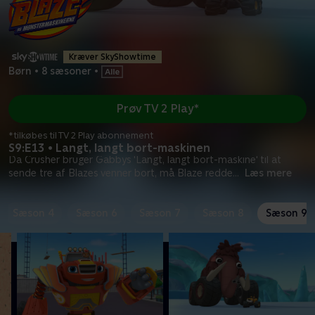
Kræver SkyShowtime
Børn
•
8 sæsoner
•
Prøv TV 2 Play*
*tilkøbes til TV 2 Play abonnement
S9:E13 • Langt, langt bort-maskinen
Da Crusher bruger Gabbys 'Langt, langt bort-maskine' til at
sende tre af Blazes venner bort, må Blaze redde
...
Læs mere
Sæson 4
Sæson 6
Sæson 7
Sæson 8
Sæson 9