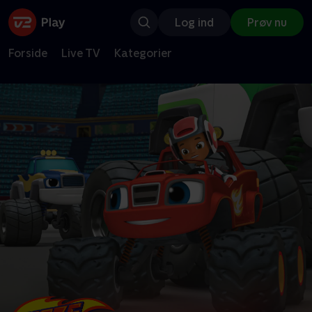
Log ind
Prøv nu
Forside
Live TV
Kategorier