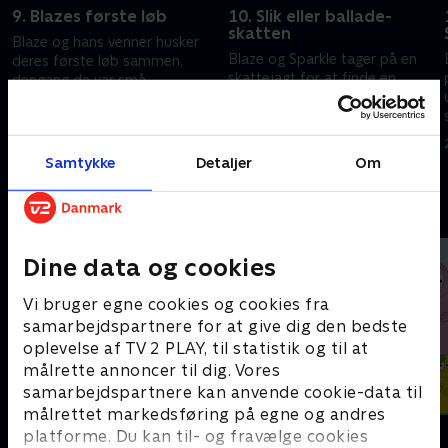
9. Blazes første løb
10. Slik eller ballade-
skatten
Blaze og hans venner husker
Blaze og Sparkle tager på en
deres første løb sammen,
skattejagt for at finde en
dengang de var små
magiske slik eller ballade-skat.
monstermaskiner med store
drømme om at blive
28. marts 2026 • 21 min
31. maj 2025 • 21 min
racerkørere.
Samtykke
Detaljer
Om
Andre så også
Dine data og cookies
Vi bruger egne cookies og cookies fra
samarbejdspartnere for at give dig den bedste
oplevelse af TV 2 PLAY, til statistik og til at
målrette annoncer til dig. Vores
samarbejdspartnere kan anvende cookie-data til
målrettet markedsføring på egne og andres
Brandmand Sam
Barbapapa
platforme. Du kan til- og fravælge cookies