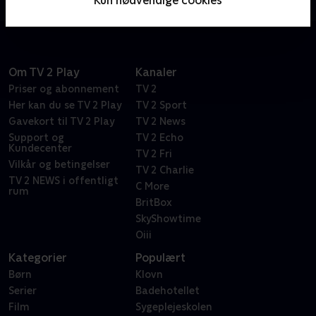
Kun nødvendige cookies
videnskab, teknologi, teknik og matematik.
Om TV 2 Play
Kanaler
Priser og abonnement
TV 2
Her kan du se TV 2 Play
TV 2 Sport
Gavekort til TV 2 Play
TV 2 News
Support og
TV 2 Echo
Kundecenter
TV 2 Fri
Vilkår og betingelser
TV 2 Charlie
TV 2 NEWS i offentligt
C More
rum
BritBox
SkyShowtime
Oiii
Kategorier
Populært
Børn
Klovn
Serier
Badehotellet
Film
Sygeplejeskolen