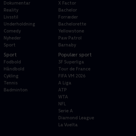
Dokumentar
X Factor
Reality
Bachelor
Livsstil
Forræder
Underholdning
Bachelorette
Comedy
Yellowstone
Nyheder
Paw Patrol
Sport
Barnaby
Sport
Populær sport
Fodbold
3F Superliga
Håndbold
Tour de France
Cykling
FIFA VM 2026
Tennis
A Liga
Badminton
ATP
WTA
NFL
Serie A
Diamond League
La Vuelta