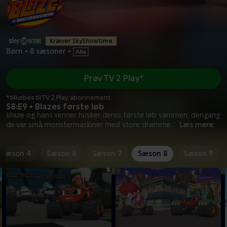
Kræver SkyShowtime
Børn
•
8 sæsoner
•
Prøv TV 2 Play*
*tilkøbes til TV 2 Play abonnement
S8:E9 • Blazes første løb
Blaze og hans venner husker deres første løb sammen, dengang
de var små monstermaskiner med store drømme
...
Læs mere
Sæson 4
Sæson 6
Sæson 7
Sæson 8
Sæson 9