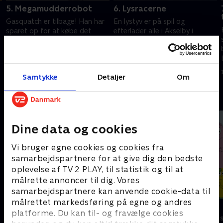
5. Megamudderrobot
6. Lysracerne
Gasquatch er tilbage! Han har
En lystyv er på spil og
sparet op for at købe det
efterlader alle i Akselby i
ultimative legetøj ... en
mørke. Gabby udstyrer Blaze
megamudderrobot. Da
med specielle lys for at hjælpe
Gasquatchs mønter forsvinder,
ham med at finde lystyven og
15. januar 2022 • 21 min
15. januar 2022 • 21 min
må Blaze hjælpe sin ven.
genskabe lyset.
Samtykke
Detaljer
Om
Andre så også
Dine data og cookies
Vi bruger egne cookies og cookies fra
samarbejdspartnere for at give dig den bedste
oplevelse af TV 2 PLAY, til statistik og til at
målrette annoncer til dig. Vores
samarbejdspartnere kan anvende cookie-data til
målrettet markedsføring på egne og andres
Brandmand Sam
Barbapapa
platforme. Du kan til- og fravælge cookies
Børneserier • 1 sæsoner
Børneserier • 1