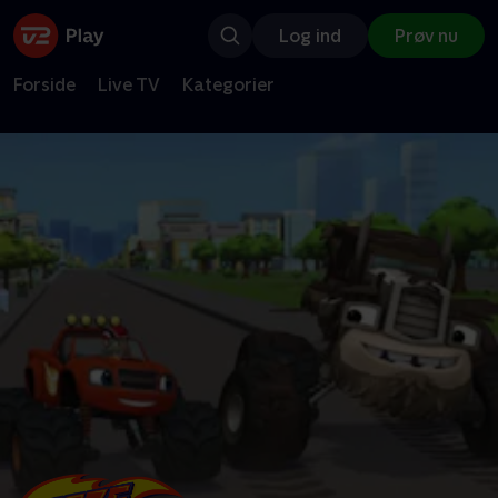
Log ind
Prøv nu
Forside
Live TV
Kategorier