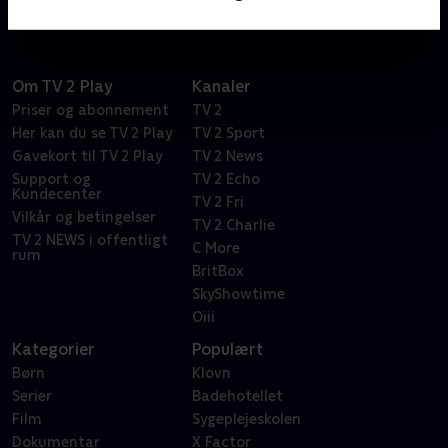
Om TV 2 Play
Kanaler
Priser og abonnement
TV 2
Her kan du se TV 2 Play
TV 2 Sport
Gavekort til TV 2 Play
TV 2 News
Support og
TV 2 Echo
Kundecenter
TV 2 Fri
Vilkår og betingelser
TV 2 Charlie
TV 2 NEWS i offentligt
C More
rum
BritBox
SkyShowtime
Oiii
Kategorier
Populært
Børn
Klovn
Serier
Badehotellet
Film
Sygeplejeskolen
Dokumentar
X Factor