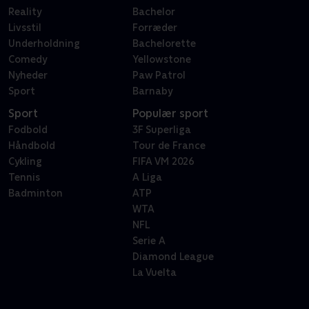
Reality
Bachelor
Livsstil
Forræder
Underholdning
Bachelorette
Comedy
Yellowstone
Nyheder
Paw Patrol
Sport
Barnaby
Sport
Populær sport
Fodbold
3F Superliga
Håndbold
Tour de France
Cykling
FIFA VM 2026
Tennis
A Liga
Badminton
ATP
WTA
NFL
Serie A
Diamond League
La Vuelta