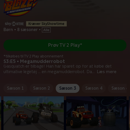
Kræver SkyShowtime
Børn
•
8 sæsoner
•
Prøv TV 2 Play*
*tilkøbes til TV 2 Play abonnement
S3:E5 • Megamudderrobot
Gasquatch er tilbage! Han har sparet op for at købe det
ultimative legetøj ... en megamudderrobot. Da
...
Læs mere
Sæson 1
Sæson 2
Sæson 3
Sæson 4
Sæson 6