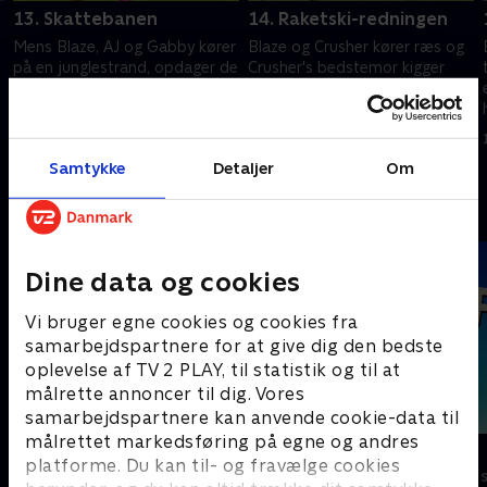
13. Skattebanen
14. Raketski-redningen
Mens Blaze, AJ og Gabby kører
Blaze og Crusher kører ræs og
på en junglestrand, opdager de
Crusher's bedstemor kigger
pludselig et sørøverskib.
med fra sidelinjen. Det
Sørøverne fortæller dem, at en
afholder dog ikke Crusher fra
fantastisk skat venter forude.
at forsøge at snyde med sine
1. juli 2021 • 21 min
1. juli 2021 • 21 min
raketski.
Samtykke
Detaljer
Om
Andre så også
Dine data og cookies
Vi bruger egne cookies og cookies fra
samarbejdspartnere for at give dig den bedste
oplevelse af TV 2 PLAY, til statistik og til at
målrette annoncer til dig. Vores
samarbejdspartnere kan anvende cookie-data til
målrettet markedsføring på egne og andres
Brandmand Sam
F for får
platforme. Du kan til- og fravælge cookies
Børneserier • 1 sæsoner
Børneserier • 5