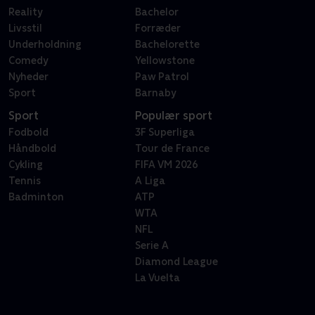
Reality
Bachelor
Livsstil
Forræder
Underholdning
Bachelorette
Comedy
Yellowstone
Nyheder
Paw Patrol
Sport
Barnaby
Sport
Populær sport
Fodbold
3F Superliga
Håndbold
Tour de France
Cykling
FIFA VM 2026
Tennis
A Liga
Badminton
ATP
WTA
NFL
Serie A
Diamond League
La Vuelta