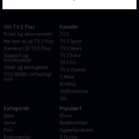
Om TV 2 Play
Kanaler
Priser og abonnement
TV 2
Her kan du se TV 2 Play
TV 2 Sport
Gavekort til TV 2 Play
TV 2 News
Support og
TV 2 Echo
Kundecenter
TV 2 Fri
Vilkår og betingelser
TV 2 Charlie
TV 2 NEWS i offentligt
C More
rum
BritBox
SkyShowtime
Oiii
Kategorier
Populært
Børn
Klovn
Serier
Badehotellet
Film
Sygeplejeskolen
Dokumentar
X Factor