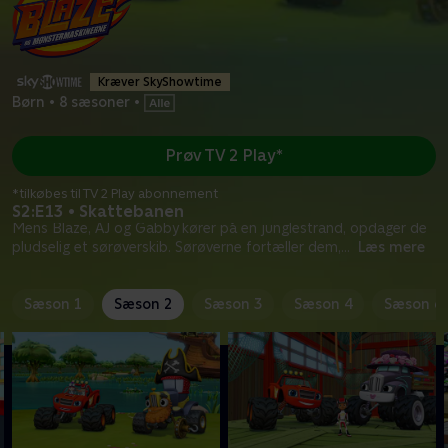
Kræver SkyShowtime
Børn
•
8 sæsoner
•
Prøv TV 2 Play*
*tilkøbes til TV 2 Play abonnement
S2:E13 • Skattebanen
Mens Blaze, AJ og Gabby kører på en junglestrand, opdager de
pludselig et sørøverskib. Sørøverne fortæller dem,
...
Læs mere
Sæson 1
Sæson 2
Sæson 3
Sæson 4
Sæson 6