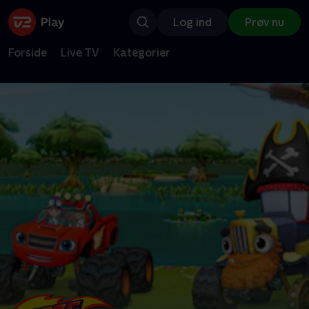
Log ind
Prøv nu
Forside
Live TV
Kategorier