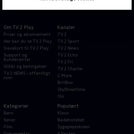
Om TV 2 Play
Kanaler
Priser og abonnement
TV 2
Her kan du se TV 2 Play
TV 2 Sport
Gavekort til TV 2 Play
TV 2 News
Support og
TV 2 Echo
Kundecenter
TV 2 Fri
Vilkår og betingelser
TV 2 Charlie
TV 2 NEWS i offentligt
C More
rum
BritBox
SkyShowtime
Oiii
Kategorier
Populært
Børn
Klovn
Serier
Badehotellet
Film
Sygeplejeskolen
Dokumentar
X Factor