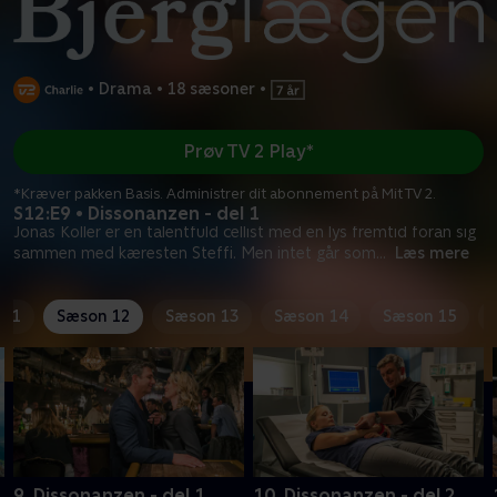
•
Drama
•
18 sæsoner
•
Prøv TV 2 Play*
*Kræver pakken Basis. Administrer dit abonnement på Mit TV 2.
S12:E9 • Dissonanzen - del 1
Jonas Koller er en talentfuld cellist med en lys fremtid foran sig
sammen med kæresten Steffi. Men intet går som
...
Læs mere
 11
Sæson 12
Sæson 13
Sæson 14
Sæson 15
9. Dissonanzen - del 1
10. Dissonanzen - del 2