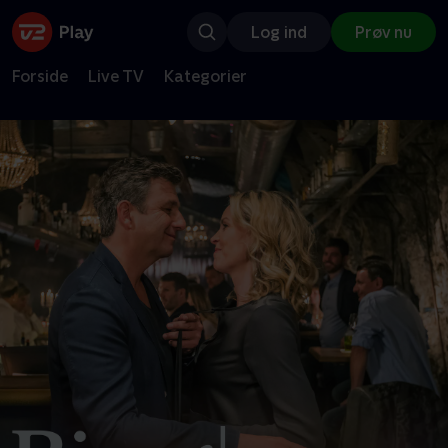
Log ind
Prøv nu
Forside
Live TV
Kategorier