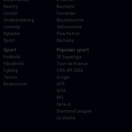
Reality
Bachelor
Livsstil
Forræder
Underholdning
Bachelorette
Comedy
Yellowstone
Nyheder
Paw Patrol
Sport
Barnaby
Sport
Populær sport
Fodbold
3F Superliga
Håndbold
Tour de France
Cykling
FIFA VM 2026
Tennis
A Liga
Badminton
ATP
WTA
NFL
Serie A
Diamond League
La Vuelta