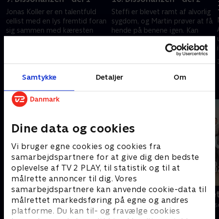
Jonas Koller er en talentfuld
Steffi er blevet ramt af alvorlig
cellist med en lys fremtid foran
sygdom, og Martin prøver at få
e
sig sammen med kæresten
hende på benene igen. Kan
Steffi. Men intet går som
Steffi være mere syg end først
planlagt, da Steffi pludselig
antaget?
29. januar 2020 • 43 min
30. januar 2020 • 43 min
bliver syg.
Samtykke
Detaljer
Om
Andre så også
Dine data og cookies
Vi bruger egne cookies og cookies fra
samarbejdspartnere for at give dig den bedste
oplevelse af TV 2 PLAY, til statistik og til at
målrette annoncer til dig. Vores
samarbejdspartnere kan anvende cookie-data til
Bjergets helte
Badehotelle
målrettet markedsføring på egne og andres
Drama • 15 sæsoner
Drama • 10 sæs
platforme. Du kan til- og fravælge cookies