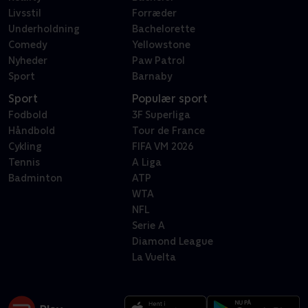
Livsstil
Forræder
Underholdning
Bachelorette
Comedy
Yellowstone
Nyheder
Paw Patrol
Sport
Barnaby
Sport
Populær sport
Fodbold
3F Superliga
Håndbold
Tour de France
Cykling
FIFA VM 2026
Tennis
A Liga
Badminton
ATP
WTA
NFL
Serie A
Diamond League
La Vuelta