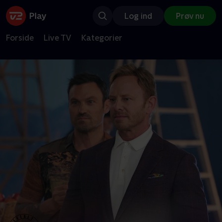
Log ind
Prøv nu
Forside
Live TV
Kategorier