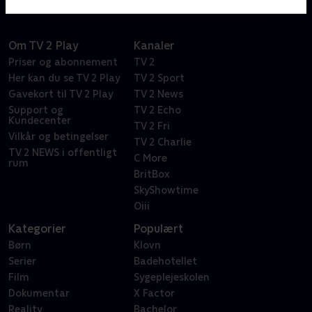
Om TV 2 Play
Kanaler
Priser og abonnement
TV 2
Her kan du se TV 2 Play
TV 2 Sport
Gavekort til TV 2 Play
TV 2 News
Support og
TV 2 Echo
Kundecenter
TV 2 Fri
Vilkår og betingelser
TV 2 Charlie
TV 2 NEWS i offentligt
C More
rum
BritBox
SkyShowtime
Oiii
Kategorier
Populært
Børn
Klovn
Serier
Badehotellet
Film
Sygeplejeskolen
Dokumentar
X Factor
Reality
Bachelor