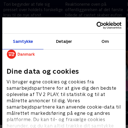
Tori begynder at føle sig
Reaktionerne oven på
presset over holdets forskellige
offentliggørelsen af det første
krav til de nye afsnit.
billede af castet skaber eufori
hos hele holdet, men glæden
23. august 2019 • 41 min
varer kort: Den første
30. august 2019 • 41 min
læseprøve skuffer fælt.
Samtykke
Detaljer
Om
Andre så også
Dine data og cookies
Vi bruger egne cookies og cookies fra
samarbejdspartnere for at give dig den bedste
oplevelse af TV 2 PLAY, til statistik og til at
målrette annoncer til dig. Vores
Beverly Hills 90210
Killjoy
samarbejdspartnere kan anvende cookie-data til
Drama • 10 sæsoner
Drama • 1 sæso
målrettet markedsføring på egne og andres
platforme. Du kan til- og fravælge cookies
herunder, og du kan altid trække dit samtykke