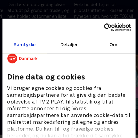
Den første optagedag bliver
Hele holdet fejrer, at
te
afbrudt på grund af trusler, og
pilotafsnittet er i kassen, men
i
hele holdet udformer en liste
nyheden om, hvorvidt FOX vil
med potentielle fjender.
købe serien, holder alle på
stikkerne.
6. september 2019 • 41 min
13. september 2019 • 41 min
Samtykke
Detaljer
Om
Andre så også
Dine data og cookies
Vi bruger egne cookies og cookies fra
samarbejdspartnere for at give dig den bedste
oplevelse af TV 2 PLAY, til statistik og til at
målrette annoncer til dig. Vores
Beverly Hills 90210
Killjoy
samarbejdspartnere kan anvende cookie-data til
Drama • 10 sæsoner
Drama • 1 sæso
målrettet markedsføring på egne og andres
platforme. Du kan til- og fravælge cookies
herunder, og du kan altid trække dit samtykke