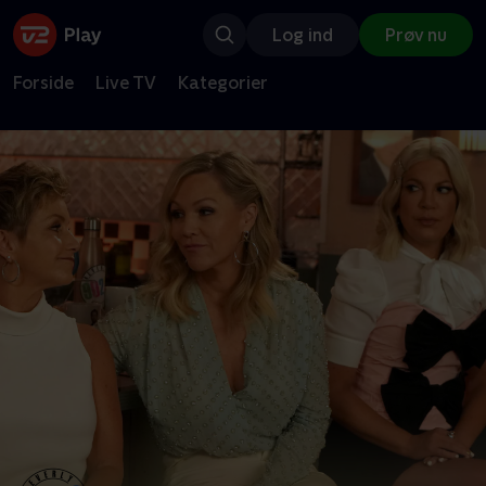
Log ind
Prøv nu
Forside
Live TV
Kategorier