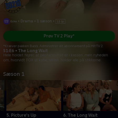
•
Drama
•
1 sæson
•
Prøv TV 2 Play*
*Kræver pakken Basis. Administrer dit abonnement på Mit TV 2.
S1:E6 • The Long Wait
Hele holdet fejrer, at pilotafsnittet er i kassen, men nyheden
om, hvorvidt FOX vil købe serien, holder alle på stikkerne.
Sæson 1
5. Picture's Up
6. The Long Wait