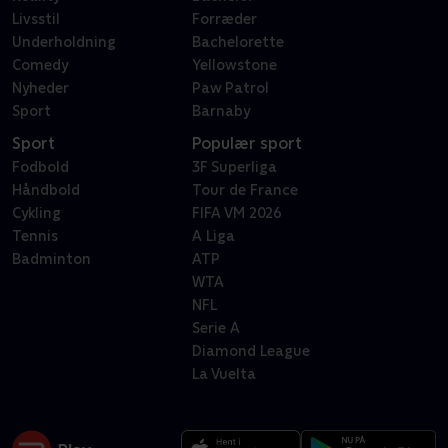
Livsstil
Forræder
Underholdning
Bachelorette
Comedy
Yellowstone
Nyheder
Paw Patrol
Sport
Barnaby
Sport
Populær sport
Fodbold
3F Superliga
Håndbold
Tour de France
Cykling
FIFA VM 2026
Tennis
A Liga
Badminton
ATP
WTA
NFL
Serie A
Diamond League
La Vuelta