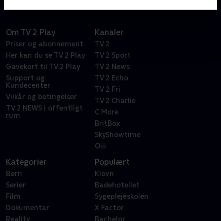
Om TV 2 Play
Kanaler
Priser og abonnement
TV 2
Her kan du se TV 2 Play
TV 2 Sport
Gavekort til TV 2 Play
TV 2 News
Support og
TV 2 Echo
Kundecenter
TV 2 Fri
Vilkår og betingelser
TV 2 Charlie
TV 2 NEWS i offentligt
C More
rum
BritBox
SkyShowtime
Oiii
Kategorier
Populært
Børn
Klovn
Serier
Badehotellet
Film
Sygeplejeskolen
Dokumentar
X Factor
Reality
Bachelor