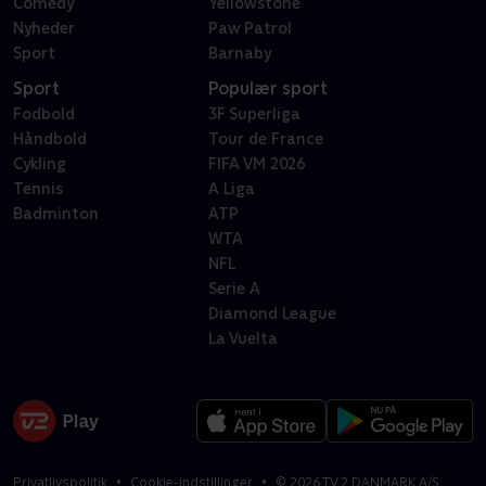
Comedy
Yellowstone
Nyheder
Paw Patrol
Sport
Barnaby
Sport
Populær sport
Fodbold
3F Superliga
Håndbold
Tour de France
Cykling
FIFA VM 2026
Tennis
A Liga
Badminton
ATP
WTA
NFL
Serie A
Diamond League
La Vuelta
Privatlivspolitik
Cookie-indstillinger
©
2026
TV 2 DANMARK A/S