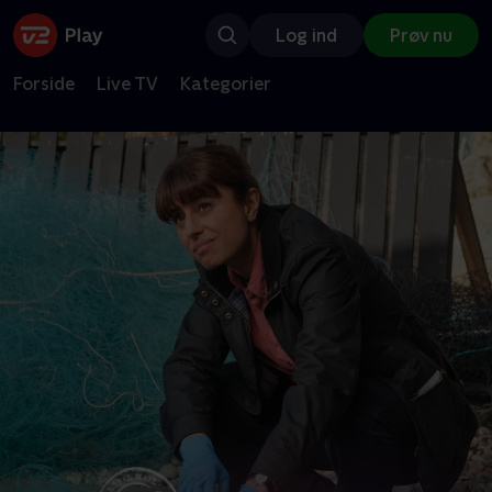
Log ind
Prøv nu
Forside
Live TV
Kategorier