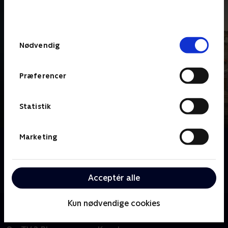
bunden af siden. Læs mere om hvordan TV 2
behandler dine oplysninger i
TV 2s privatlivspolitik
.
Samtykkevalg
Nødvendig
Præferencer
Statistik
Marketing
Om Beyond Paradise
Beyond Paradise er en spin off til krimiserien Death
in Paradise. Martha og Humphrey flytter til en
Acceptér alle
landsby. Her efterforsker de byens kriminalitet.
Kun nødvendige cookies