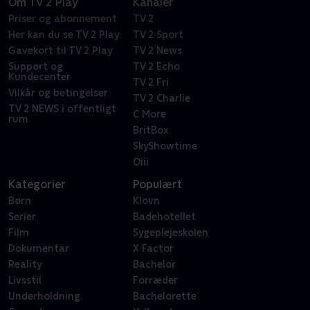
Om TV 2 Play
Kanaler
Priser og abonnement
TV 2
Her kan du se TV 2 Play
TV 2 Sport
Gavekort til TV 2 Play
TV 2 News
Support og
TV 2 Echo
Kundecenter
TV 2 Fri
Vilkår og betingelser
TV 2 Charlie
TV 2 NEWS i offentligt
C More
rum
BritBox
SkyShowtime
Oiii
Kategorier
Populært
Børn
Klovn
Serier
Badehotellet
Film
Sygeplejeskolen
Dokumentar
X Factor
Reality
Bachelor
Livsstil
Forræder
Underholdning
Bachelorette