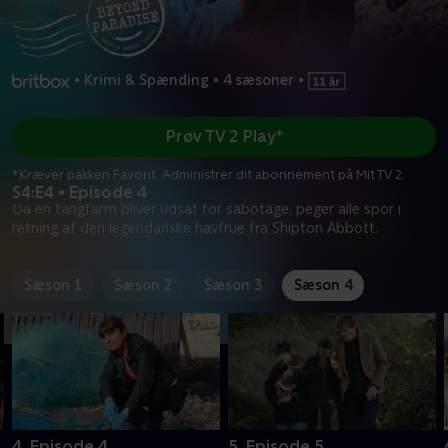
•
Krimi & Spænding
•
4 sæsoner
•
Prøv TV 2 Play*
*Kræver pakken Favorit. Administrer dit abonnement på Mit TV 2.
S4:E4 • Episode 4
Da en tangfarm bliver udsat for sabotage, peger alle spor i
retning af den legendariske havfrue fra Shipton Abbott.
Sæson 1
Sæson 2
Sæson 3
Sæson 4
4. Episode 4
5. Episode 5