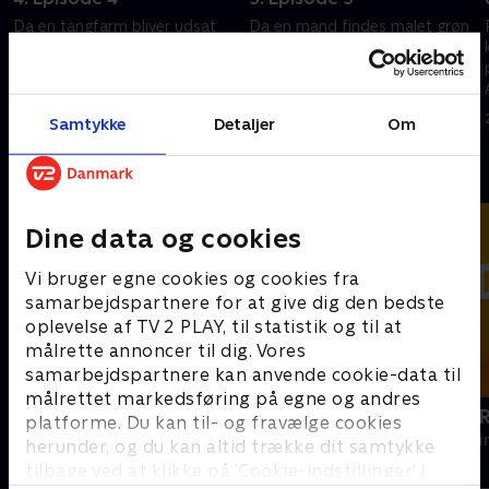
Da en tangfarm bliver udsat
Da en mand findes malet grøn
for sabotage, peger alle spor i
og omviklet med vedbend,
retning af den legendariske
afdækker Humphrey og Esther
havfrue fra Shipton Abbott.
legenden om Den Grønne
Mand og en bitter jordstrid.
20. maj 2026 • 57 min
20. maj 2026 • 57 min
Samtykke
Detaljer
Om
Andre så også
Dine data og cookies
Vi bruger egne cookies og cookies fra
samarbejdspartnere for at give dig den bedste
oplevelse af TV 2 PLAY, til statistik og til at
målrette annoncer til dig. Vores
samarbejdspartnere kan anvende cookie-data til
målrettet markedsføring på egne og andres
Mord på Mallorca
Hudson og 
platforme. Du kan til- og fravælge cookies
Krimi & Spænding • 2 sæsoner
Krimi & Spændi
herunder, og du kan altid trække dit samtykke
tilbage ved at klikke på ’Cookie-indstillinger’ i