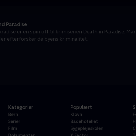
d Paradise
radise er en spin off til krimiserien Death in Paradise. Ma
Her efterforsker de byens kriminalitet.
Kategorier
Populært
S
Børn
Klovn
F
Serier
Badehotellet
H
Film
Sygeplejeskolen
C
Dokumentar
X Factor
T