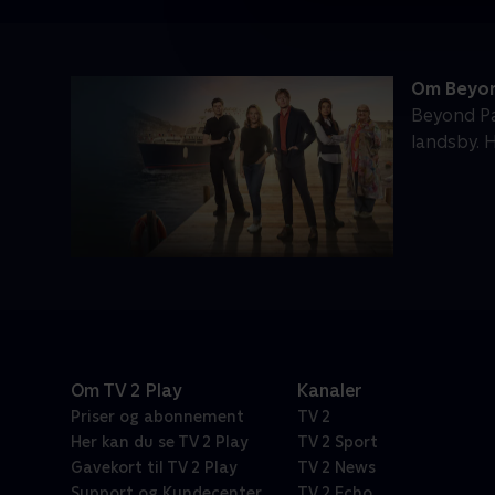
Om Beyon
Beyond Pa
landsby. 
Om TV 2 Play
Kanaler
Priser og abonnement
TV 2
Her kan du se TV 2 Play
TV 2 Sport
Gavekort til TV 2 Play
TV 2 News
Support og Kundecenter
TV 2 Echo