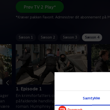
Prøv TV 2 Play*
*Kræver pakken Favorit. Administrer dit abonnement på Mi
Sæson 1
Sæson 2
Sæson 3
Sæson 4
1. Episode 1
2. Episo
sager
En krimiforfatters død ligner
Et par ud
Samtykke
kan
påfaldende handlingen i hans sidste
gernings
 være
roman. Humphrey må finde ud af, om
efterlade