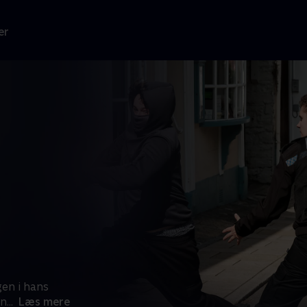
er
gen i hans
on
...
Læs mere