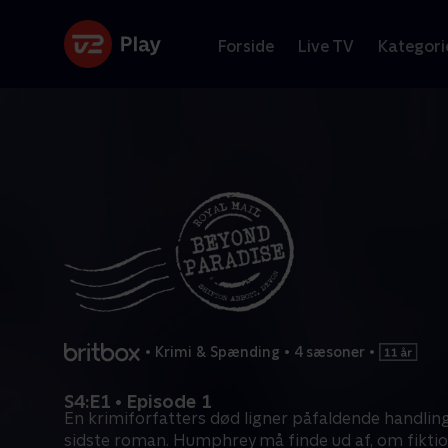
Forside
Live TV
Kategori
•
Krimi & Spænding
•
4 sæsoner
•
S4:E1 • Episode 1
En krimiforfatters død ligner påfaldende handlin
sidste roman. Humphrey må finde ud af, om fikti