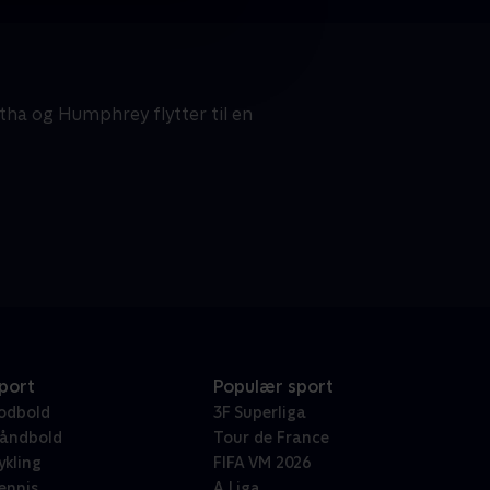
rtha og Humphrey flytter til en
port
Populær sport
odbold
3F Superliga
åndbold
Tour de France
ykling
FIFA VM 2026
ennis
A Liga