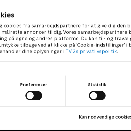
rey afsløre, hvem der
noget fordækt på spil?
vn.
26 • 57 min
20. maj 2026 • 57 min
kies
g cookies fra samarbejdspartnere for at give dig den b
l at målrette annoncer til dig. Vores samarbejdspartner
ing på egne og andres platforme. Du kan til- og fravæl
amtykke tilbage ved at klikke på ’Cookie-indstillinger’ i
handler dine oplysninger i
TV 2s privatlivspolitik
.
Samtykkevalg
Præferencer
Statistik
Hudson og Rex
F
Kun nødvendige cookie
Krimi & Spænding • 8 sæsoner
K