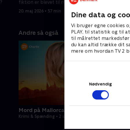
e?
fiktion er blevet til mord.
må Humph
søger hæ
20. maj 2026 • 57 min
20. maj 20
Dine data og coo
Vi bruger egne cookies o
PLAY, til statistik og ti
Andre så også
til målrettet markedsfør
du kan altid trække dit s
mere om hvordan TV 2 be
Nødvendig
Mord på Mallorca
Krimi & Spænding • 2 sæsoner