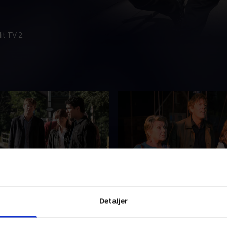
t TV 2.
de 2
3. Episode 3
sættes for indbrud, hvor
Alle ser chokerede til, da e
Detaljer
manden rydder op uden at
af en folkedansergruppe fa
 spor. Med flere mistænkte
midt under forestillingen. E