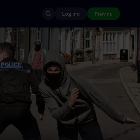
Log ind
Prøv nu