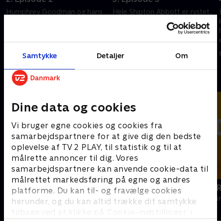
Humphrey Goodman og hans
Hele Shipton Abbott er rystet,
team står med en mystisk sag,
da et elsket maleri forsvinder i
hvor en hel familie er sporløst
et tilsyneladende umuligt
forsvundet. Samtidig bliver
kunsttyveri.
Martha konfronteret med sin
8. maj 2023 • 57 min
8. maj 2023 • 57 min
Samtykke
Detaljer
Om
fortid.
Andre så også
Dine data og cookies
Vi bruger egne cookies og cookies fra
samarbejdspartnere for at give dig den bedste
oplevelse af TV 2 PLAY, til statistik og til at
målrette annoncer til dig. Vores
samarbejdspartnere kan anvende cookie-data til
målrettet markedsføring på egne og andres
Mord på Mallorca
Hudson og 
platforme. Du kan til- og fravælge cookies
Krimi & Spænding • 2 sæsoner
Krimi & Spændi
herunder, og du kan altid trække dit samtykke
tilbage ved at klikke på ’Cookie-indstillinger’ i