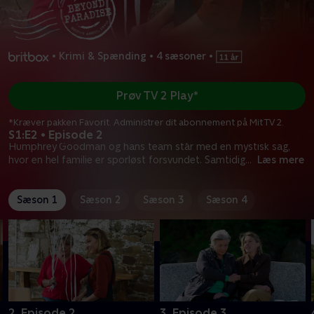
•
Krimi & Spænding
•
4 sæsoner
•
Prøv TV 2 Play*
*Kræver pakken Favorit. Administrer dit abonnement på Mit TV 2.
S1:E2 • Episode 2
Humphrey Goodman og hans team står med en mystisk sag,
hvor en hel familie er sporløst forsvundet. Samtidig
...
Læs mere
Sæson 1
Sæson 2
Sæson 3
Sæson 4
2. Episode 2
3. Episode 3