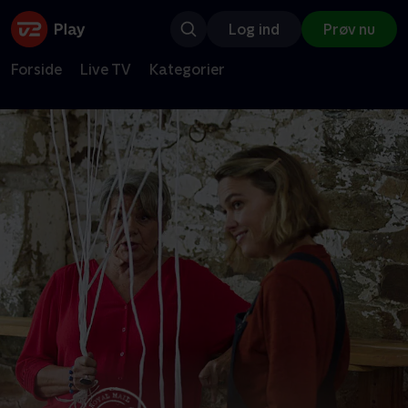
Log ind
Prøv nu
Forside
Live TV
Kategorier