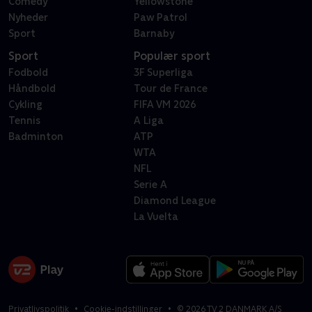
Comedy
Yellowstone
Nyheder
Paw Patrol
Sport
Barnaby
Sport
Populær sport
Fodbold
3F Superliga
Håndbold
Tour de France
Cykling
FIFA VM 2026
Tennis
A Liga
Badminton
ATP
WTA
NFL
Serie A
Diamond League
La Vuelta
Privatlivspolitik
Cookie-indstillinger
©
2026
TV 2 DANMARK A/S