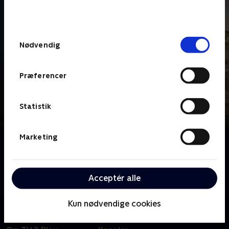
bunden af siden. Læs mere om hvordan TV 2
behandler dine oplysninger i
TV 2s privatlivspolitik
.
Samtykkevalg
Nødvendig
Præferencer
Statistik
Marketing
Om Beyond Paradise
Beyond Paradise er en spin off til krimiserien Death
in Paradise. Martha og Humphrey flytter til en
Acceptér alle
landsby. Her efterforsker de byens kriminalitet.
Kun nødvendige cookies