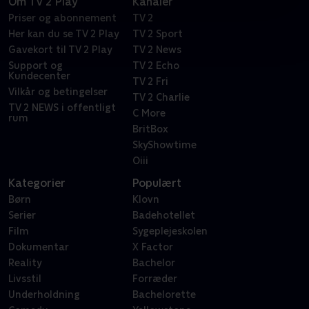
Om TV 2 Play
Kanaler
Priser og abonnement
TV 2
Her kan du se TV 2 Play
TV 2 Sport
Gavekort til TV 2 Play
TV 2 News
Support og
TV 2 Echo
Kundecenter
TV 2 Fri
Vilkår og betingelser
TV 2 Charlie
TV 2 NEWS i offentligt
C More
rum
BritBox
SkyShowtime
Oiii
Kategorier
Populært
Børn
Klovn
Serier
Badehotellet
Film
Sygeplejeskolen
Dokumentar
X Factor
Reality
Bachelor
Livsstil
Forræder
Underholdning
Bachelorette