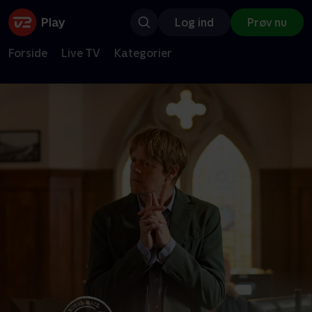
Log ind
Prøv nu
Forside
Live TV
Kategorier