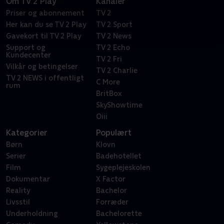
Om TV 2 Play
Kanaler
Priser og abonnement
TV 2
Her kan du se TV 2 Play
TV 2 Sport
Gavekort til TV 2 Play
TV 2 News
Support og
TV 2 Echo
Kundecenter
TV 2 Fri
Vilkår og betingelser
TV 2 Charlie
TV 2 NEWS i offentligt
C More
rum
BritBox
SkyShowtime
Oiii
Kategorier
Populært
Børn
Klovn
Serier
Badehotellet
Film
Sygeplejeskolen
Dokumentar
X Factor
Reality
Bachelor
Livsstil
Forræder
Underholdning
Bachelorette