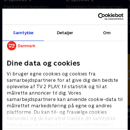
Krimibetjent Humphrey
Humphrey Goodman og hans
Goodman og hans forlovede
team står med en mystisk sag,
Martha flytter til en idyllisk
hvor en hel familie er sporløst
landsby, og snart står
forsvundet. Samtidig bliver
Humphrey med første sag,
Martha konfronteret med sin
8. maj 2023 • 57 min
8. maj 2023 • 57 min
Samtykke
Detaljer
Om
hvor hovedmistænkte er en
fortid.
heks.
Andre så også
Dine data og cookies
Vi bruger egne cookies og cookies fra
samarbejdspartnere for at give dig den bedste
oplevelse af TV 2 PLAY, til statistik og til at
målrette annoncer til dig. Vores
samarbejdspartnere kan anvende cookie-data til
målrettet markedsføring på egne og andres
Mord på Mallorca
Hudson og 
platforme. Du kan til- og fravælge cookies
Krimi & Spænding • 2 sæsoner
Krimi & Spændi
herunder, og du kan altid trække dit samtykke
tilbage ved at klikke på ’Cookie-indstillinger’ i