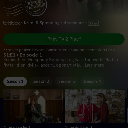
•
Krimi & Spænding
•
4 sæsoner
•
Prøv TV 2 Play*
*Kræver pakken Favorit. Administrer dit abonnement på Mit TV 2.
S1:E1 • Episode 1
Krimibetjent Humphrey Goodman og hans forlovede Martha
flytter til en idyllisk landsby, og snart står
...
Læs mere
Sæson 1
Sæson 2
Sæson 3
Sæson 4
1. Episode 1
2. Episode 2