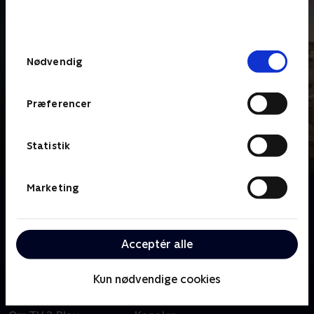
bunden af siden. Læs mere om hvordan TV 2
behandler dine oplysninger i
TV 2s privatlivspolitik
.
Samtykkevalg
Nødvendig
Præferencer
Statistik
Marketing
Om Beyond Paradise
Beyond Paradise er en spin off til krimiserien Death
in Paradise. Martha og Humphrey flytter til en
Acceptér alle
landsby. Her efterforsker de byens kriminalitet.
Kun nødvendige cookies