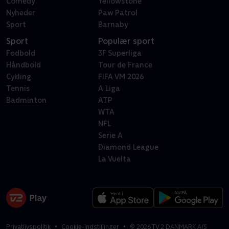
Comedy
Yellowstone
Nyheder
Paw Patrol
Sport
Barnaby
Sport
Populær sport
Fodbold
3F Superliga
Håndbold
Tour de France
Cykling
FIFA VM 2026
Tennis
A Liga
Badminton
ATP
WTA
NFL
Serie A
Diamond League
La Vuelta
Privatlivspolitik
Cookie-indstillinger
©
2026
TV 2 DANMARK A/S