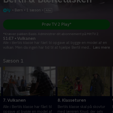
•
Børn
•
1 sæson
•
Prøv TV 2 Play*
*Kræver pakken Basis. Administrer dit abonnement på Mit TV 2.
S1:E7 • Vulkanen
Alle i Bertils klasse har fået til opgave at bygge en model af en
vulkan. Men da ingen har tid til at hjælpe Bertil med
...
Læs mere
Sæson 1
7. Vulkanen
8. Klasseturen
l
Alle i Bertils klasse har fået til
Bertils klasse skal på skovtur
opgave at bygge en model af
med læreren Knud, der selv