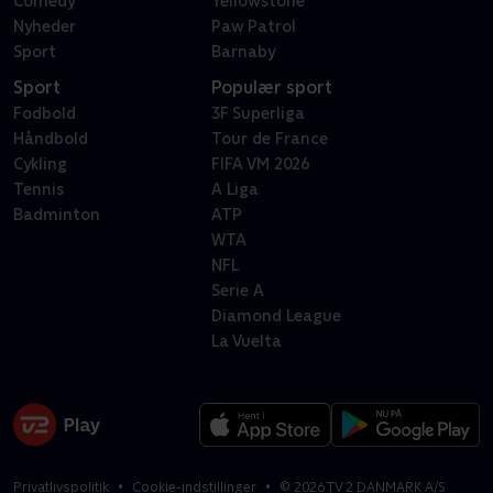
Comedy
Yellowstone
Nyheder
Paw Patrol
Sport
Barnaby
Sport
Populær sport
Fodbold
3F Superliga
Håndbold
Tour de France
Cykling
FIFA VM 2026
Tennis
A Liga
Badminton
ATP
WTA
NFL
Serie A
Diamond League
La Vuelta
Privatlivspolitik
Cookie-indstillinger
©
2026
TV 2 DANMARK A/S