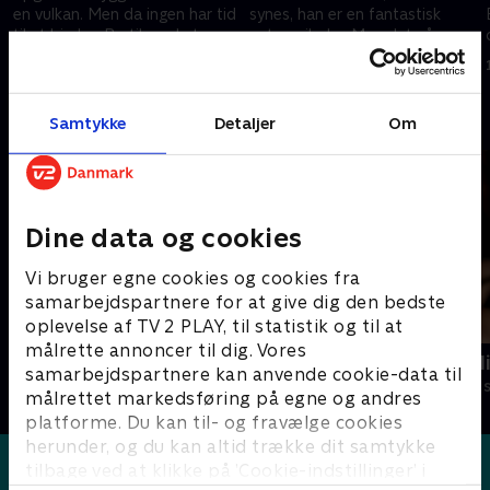
en vulkan. Men da ingen har tid
synes, han er en fantastisk
til at hjælpe Bertil med at
naturvejleder. Men det går
bygge den, må Bæltetasken
hurtigt helt galt.
1. december 2020 • 9 min
1. december 2020 • 10 min
træde til.
Andre så også
Samtykke
Detaljer
Om
Dine data og cookies
Vi bruger egne cookies og cookies fra
samarbejdspartnere for at give dig den bedste
oplevelse af TV 2 PLAY, til statistik og til at
målrette annoncer til dig. Vores
Spørg bæltetasken
Monstermal
samarbejdspartnere kan anvende cookie-data til
Børneserier • 1 sæsoner
Børneserier • 1
målrettet markedsføring på egne og andres
platforme. Du kan til- og fravælge cookies
herunder, og du kan altid trække dit samtykke
tilbage ved at klikke på ’Cookie-indstillinger’ i