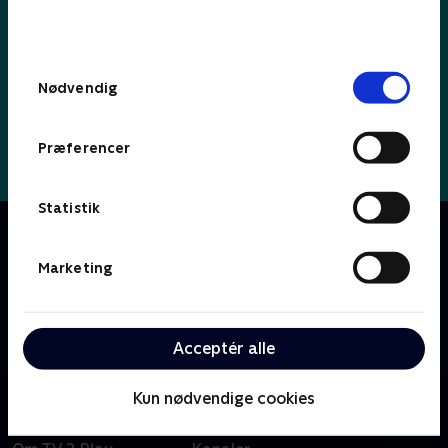
bunden af siden. Læs mere om hvordan TV 2
behandler dine oplysninger i
TV 2s privatlivspolitik
.
Samtykkevalg
Nødvendig
Præferencer
Statistik
Om Bertil & Bæltetasken
Alt ved tiårige Bertil er næsten helt almindeligt. Hans
Marketing
mor og far er pænt almindelige. Også hans
storesøster og lillebror er totalt almindelige. Men
noget, der ikke er helt almindeligt, er Bertils
Acceptér alle
Bæltetaske. For den er magisk, og så kan den tale.
Kun nødvendige cookies