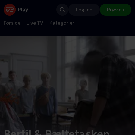
Log ind
Prøv nu
Forside
Live TV
Kategorier
Bertil & Bæltetasken