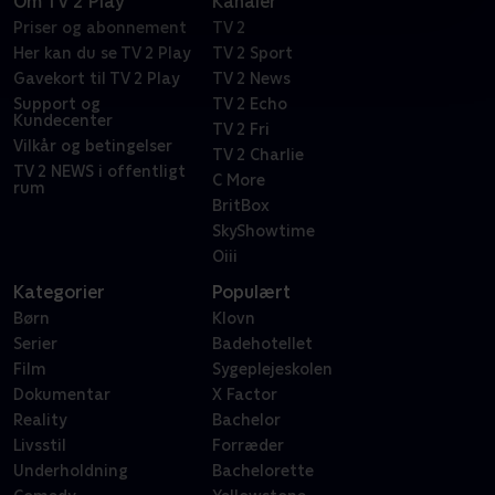
Om TV 2 Play
Kanaler
Priser og abonnement
TV 2
Her kan du se TV 2 Play
TV 2 Sport
Gavekort til TV 2 Play
TV 2 News
Support og
TV 2 Echo
Kundecenter
TV 2 Fri
Vilkår og betingelser
TV 2 Charlie
TV 2 NEWS i offentligt
C More
rum
BritBox
SkyShowtime
Oiii
Kategorier
Populært
Børn
Klovn
Serier
Badehotellet
Film
Sygeplejeskolen
Dokumentar
X Factor
Reality
Bachelor
Livsstil
Forræder
Underholdning
Bachelorette