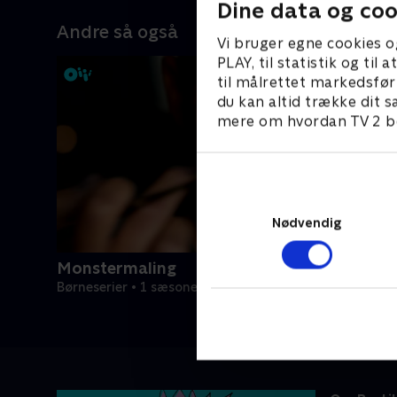
Dine data og coo
Andre så også
Vi bruger egne cookies o
PLAY, til statistik og ti
til målrettet markedsfør
du kan altid trække dit s
mere om hvordan TV 2 be
Nødvendig
Monstermaling
Børneserier • 1 sæsoner