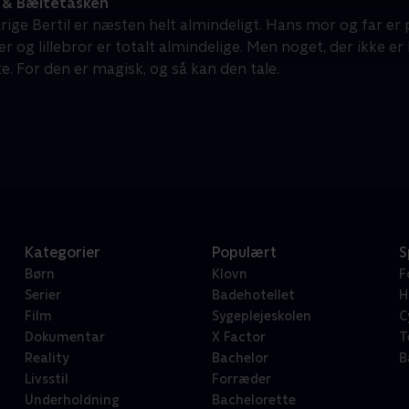
l & Bæltetasken
iårige Bertil er næsten helt almindeligt. Hans mor og far e
r og lillebror er totalt almindelige. Men noget, der ikke er h
e. For den er magisk, og så kan den tale.
Kategorier
Populært
S
Børn
Klovn
F
Serier
Badehotellet
H
Film
Sygeplejeskolen
C
Dokumentar
X Factor
T
Reality
Bachelor
B
Livsstil
Forræder
Underholdning
Bachelorette