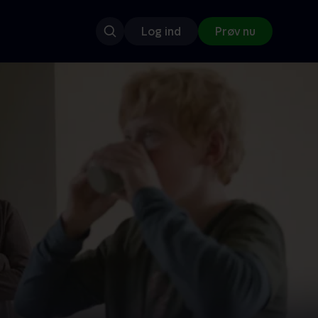
Log ind
Prøv nu