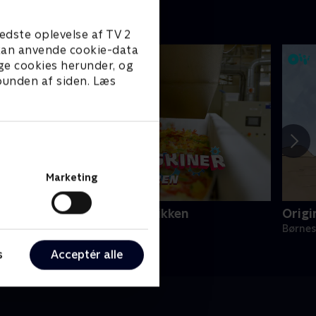
edste oplevelse af TV 2
e kan anvende cookie-data
ge cookies herunder, og
 bunden af siden. Læs
Marketing
æmpemaskiner - Slikfabrikken
Origi
ørneserier • 1 sæsoner
Børnes
s
Acceptér alle