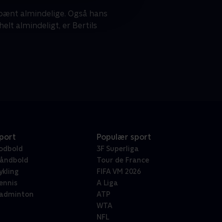
r pænt almindelige. Også hans
elt almindeligt, er Bertils
port
Populær sport
odbold
3F Superliga
åndbold
Tour de France
ykling
FIFA VM 2026
ennis
A Liga
adminton
ATP
WTA
NFL