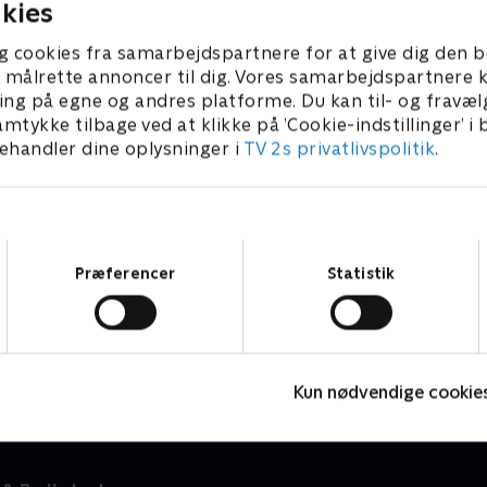
kies
g cookies fra samarbejdspartnere for at give dig den b
l at målrette annoncer til dig. Vores samarbejdspartner
ing på egne og andres platforme. Du kan til- og fravæl
amtykke tilbage ved at klikke på ’Cookie-indstillinger’ i
handler dine oplysninger i
TV 2s privatlivspolitik
.
Samtykkevalg
Præferencer
Statistik
Spørg bæltetasken
K
Børneserier • 1 sæsoner
B
Kun nødvendige cookie