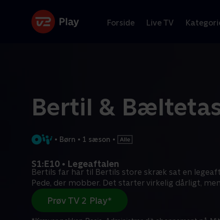
Forside
Live TV
Kategori
Bertil & Bælteta
•
Børn
•
1 sæson
•
S1:E10 • Legeaftalen
Bertils far har til Bertils store skræk sat en legea
Pede, der mobber. Det starter virkelig dårligt, me
Prøv TV 2 Play*