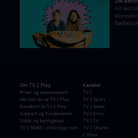
Om Berti
Alt ved t
storesøste
Bæltetask
Om TV 2 Play
Kanaler
Priser og abonnement
TV 2
Her kan du se TV 2 Play
TV 2 Sport
Gavekort til TV 2 Play
TV 2 News
Support og Kundecenter
TV 2 Echo
Vilkår og betingelser
TV 2 Fri
TV 2 NEWS i offentligt rum
TV 2 Charlie
C More