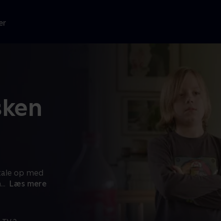
er
sken
ftale op med
n
...
Læs mere