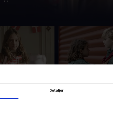
 TV 2.
s fødselsdag
12. Spejder
as fødselsdag, så Bertil vil
Bertil begynder at gå til spe
e hende en gave. Men det er
Desværre viser det sig, at 
nemt at finde en - og særligt
går til spejder. Og det går he
Detaljer
 Bæltetasken blander sig!
Bæltetasken skal hjælpe Bert
r 2020 • 11 min
1. december 2020 • 14 min