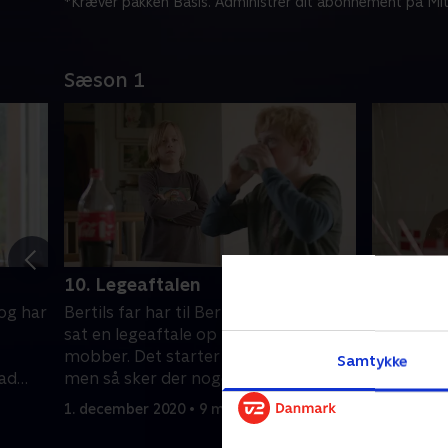
*Kræver pakken Basis. Administrer dit abonnement på Mit
Sæson 1
10. Legeaftalen
11. Nora
og har
Bertils far har til Bertils store skræk
Det er Nor
sat en legeaftale op med Pede, der
gerne giv
mobber. Det starter virkelig dårligt,
ikke helt 
Samtykke
vad
men så sker der noget overraskende
ikke, når
for de to!
1. december 2020 • 9 min
1. decembe