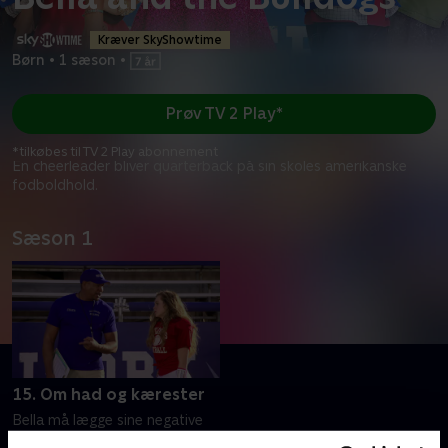
Kræver SkyShowtime
Børn
•
1 sæson
•
Prøv TV 2 Play*
*tilkøbes til TV 2 Play abonnement
En cheerleader bliver quarterback på sin skoles amerikanske
fodboldhold.
Sæson 1
15. Om had og kærester
Bella må lægge sine negative
følelser til side, da Troy dater