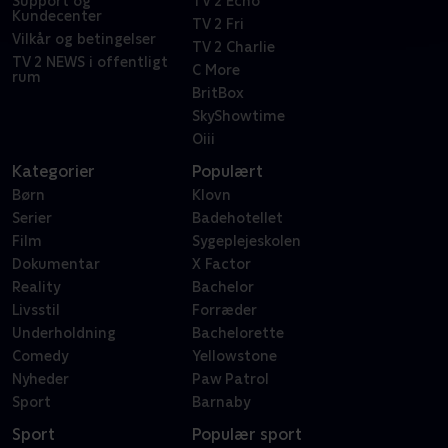
Support og
TV 2 Echo
Kundecenter
TV 2 Fri
Vilkår og betingelser
TV 2 Charlie
TV 2 NEWS i offentligt
C More
rum
BritBox
SkyShowtime
Oiii
Kategorier
Populært
Børn
Klovn
Serier
Badehotellet
Film
Sygeplejeskolen
Dokumentar
X Factor
Reality
Bachelor
Livsstil
Forræder
Underholdning
Bachelorette
Comedy
Yellowstone
Nyheder
Paw Patrol
Sport
Barnaby
Sport
Populær sport