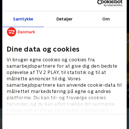
hendes arvefjende Charlotte.
21. februar 2023 • 21 min
Samtykke
Detaljer
Om
Andre så også
Dine data og cookies
Vi bruger egne cookies og cookies fra
samarbejdspartnere for at give dig den bedste
oplevelse af TV 2 PLAY, til statistik og til at
målrette annoncer til dig. Vores
samarbejdspartnere kan anvende cookie-data til
Vicke Viking
Miniteve: M
målrettet markedsføring på egne og andres
Børneserier • 1 sæsoner
Børneserier • 1
platforme. Du kan til- og fravælge cookies
herunder, og du kan altid trække dit samtykke
tilbage ved at klikke på ’Cookie-indstillinger’ i
bunden af siden. Læs mere om hvordan TV 2
behandler dine oplysninger i