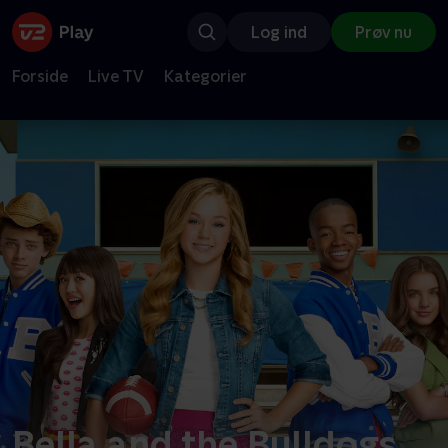
Log ind
Prøv nu
Forside
Live TV
Kategorier
Bella and the Bulldogs