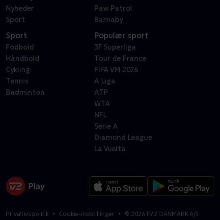
Nyheder
Paw Patrol
Sport
Barnaby
Sport
Populær sport
Fodbold
3F Superliga
Håndbold
Tour de France
Cykling
FIFA VM 2026
Tennis
A Liga
Badminton
ATP
WTA
NFL
Serie A
Diamond League
La Vuelta
Privatlivspolitik
Cookie-indstillinger
©
2026
TV 2 DANMARK A/S