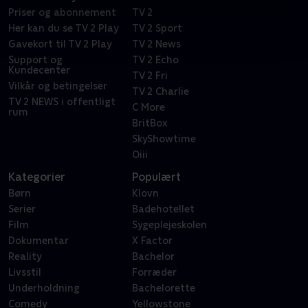
Priser og abonnement
TV 2
Her kan du se TV 2 Play
TV 2 Sport
Gavekort til TV 2 Play
TV 2 News
Support og
TV 2 Echo
Kundecenter
TV 2 Fri
Vilkår og betingelser
TV 2 Charlie
TV 2 NEWS i offentligt
C More
rum
BritBox
SkyShowtime
Oiii
Kategorier
Populært
Børn
Klovn
Serier
Badehotellet
Film
Sygeplejeskolen
Dokumentar
X Factor
Reality
Bachelor
Livsstil
Forræder
Underholdning
Bachelorette
Comedy
Yellowstone