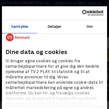
er kun fire måneder til jul, og
endnu kun et råhus. Lene og
familien Beier drømmer om at
Anders Beier gør deres bedste
kunne fejre julen i
for, at tidsplanen ikke skal
5. juni 2017 • 27 min
drømmehuset.
skride yderligere.
29. maj 2017 • 26 min
Samtykke
Detaljer
Om
Andre så også
Dine data og cookies
Vi bruger egne cookies og cookies fra
samarbejdspartnere for at give dig den bedste
oplevelse af TV 2 PLAY, til statistik og til at
målrette annoncer til dig. Vores
samarbejdspartnere kan anvende cookie-data til
Beier bygger have
Beier over 
målrettet markedsføring på egne og andres
Livsstil • 1 sæsoner
Livsstil • 1 sæs
platforme. Du kan til- og fravælge cookies
herunder, og du kan altid trække dit samtykke
tilbage ved at klikke på ’Cookie-indstillinger’ i