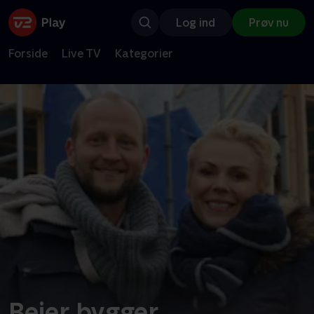
Log ind
Prøv nu
Forside
Live TV
Kategorier
Beier bygger