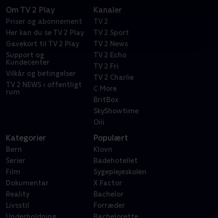
Om TV 2 Play
Kanaler
Priser og abonnement
TV 2
Her kan du se TV 2 Play
TV 2 Sport
Gavekort til TV 2 Play
TV 2 News
Support og
TV 2 Echo
Kundecenter
TV 2 Fri
Vilkår og betingelser
TV 2 Charlie
TV 2 NEWS i offentligt
C More
rum
BritBox
SkyShowtime
Oiii
Kategorier
Populært
Børn
Klovn
Serier
Badehotellet
Film
Sygeplejeskolen
Dokumentar
X Factor
Reality
Bachelor
Livsstil
Forræder
Underholdning
Bachelorette