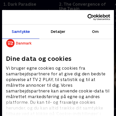
1. Dark Paradise
2. The Convergence of
the Twain
Norman gør en bekymrende
Normans date går ikke som
opdagelse. Dylan og Emma får
planlagt. Romeros frustration
en overraskende gæst.
når kogepunktet.
20. september 2022 • 42 min
Samtykke
Detaljer
Om
20. september 2022 • 42 min
Andre så også
Dine data og cookies
Vi bruger egne cookies og cookies fra
samarbejdspartnere for at give dig den bedste
oplevelse af TV 2 PLAY, til statistik og til at
målrette annoncer til dig. Vores
samarbejdspartnere kan anvende cookie-data til
målrettet markedsføring på egne og andres
platforme. Du kan til- og fravælge cookies
The Au Pair
Top Dog
herunder, og du kan altid trække dit samtykke
Krimi & Spænding • 1 sæsoner
Krimi & Spændi
tilbage ved at klikke på ’Cookie-indstillinger’ i