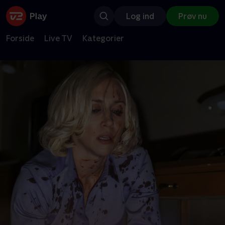
Log ind
Prøv nu
Forside
Live TV
Kategorier