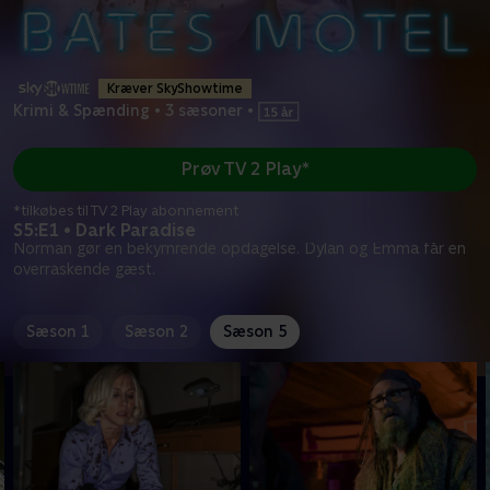
Kræver SkyShowtime
Krimi & Spænding
•
3 sæsoner
•
Prøv TV 2 Play*
*tilkøbes til TV 2 Play abonnement
S5:E1 • Dark Paradise
Norman gør en bekymrende opdagelse. Dylan og Emma får en
overraskende gæst.
Sæson 1
Sæson 2
Sæson 5