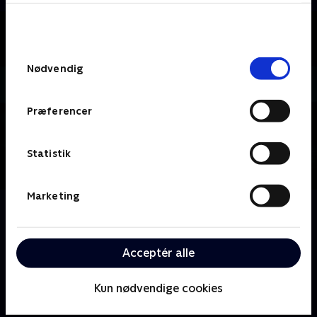
bunden af siden. Læs mere om hvordan TV 2
behandler dine oplysninger i
TV 2s privatlivspolitik
.
Samtykkevalg
Nødvendig
Præferencer
Statistik
Marketing
Om Bates Motel
Teenageren Norman Bates og hans mor Norma, som
er enke, prøver at starte forfra i en kystby med
Acceptér alle
åbningen af deres nye motel.
Kun nødvendige cookies