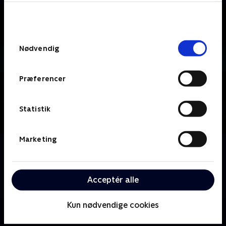
bunden af siden. Læs mere om hvordan TV 2
behandler dine oplysninger i
TV 2s privatlivspolitik
.
Samtykkevalg
Nødvendig
Præferencer
Statistik
Marketing
Om Bates Motel
Teenageren Norman Bates og hans mor Norma, som
er enke, prøver at starte forfra i en kystby med
Acceptér alle
åbningen af deres nye motel.
Kun nødvendige cookies