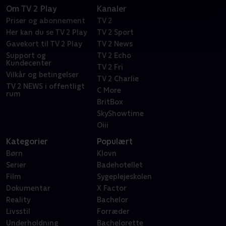
Om TV 2 Play
Kanaler
Priser og abonnement
TV 2
Her kan du se TV 2 Play
TV 2 Sport
Gavekort til TV 2 Play
TV 2 News
Support og
TV 2 Echo
Kundecenter
TV 2 Fri
Vilkår og betingelser
TV 2 Charlie
TV 2 NEWS i offentligt
C More
rum
BritBox
SkyShowtime
Oiii
Kategorier
Populært
Børn
Klovn
Serier
Badehotellet
Film
Sygeplejeskolen
Dokumentar
X Factor
Reality
Bachelor
Livsstil
Forræder
Underholdning
Bachelorette