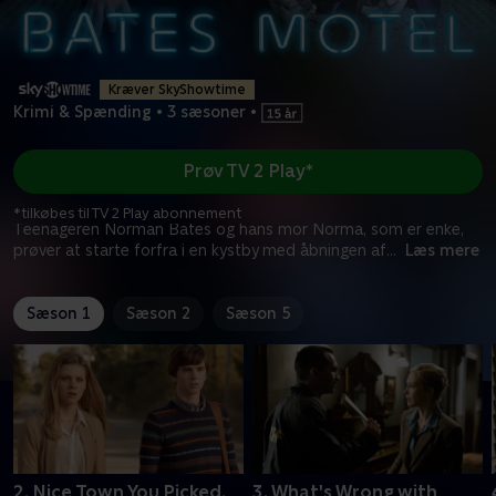
Kræver SkyShowtime
Krimi & Spænding
•
3 sæsoner
•
Prøv TV 2 Play*
*tilkøbes til TV 2 Play abonnement
Teenageren Norman Bates og hans mor Norma, som er enke,
prøver at starte forfra i en kystby med åbningen af
...
Læs mere
Sæson 1
Sæson 2
Sæson 5
2. Nice Town You Picked,
3. What's Wrong with