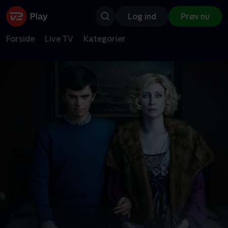
Log ind
Prøv nu
Forside
Live TV
Kategorier