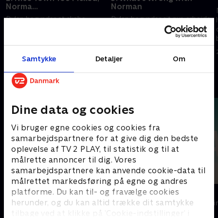
Norma...
Norman
Dylan begynder at skabe
Dylan begynder sit nye arbejde,
problemer, og Bates-familien
og Emma og Norman gør en
bliver draget ind i
chokerende opdagelse.
hemmeligheder omkring White
20. september 2022 • 41 min
Pine Bay.
Samtykke
Detaljer
Om
20. september 2022 • 41 min
Andre så også
Dine data og cookies
Vi bruger egne cookies og cookies fra
samarbejdspartnere for at give dig den bedste
oplevelse af TV 2 PLAY, til statistik og til at
målrette annoncer til dig. Vores
samarbejdspartnere kan anvende cookie-data til
målrettet markedsføring på egne og andres
platforme. Du kan til- og fravælge cookies
Top Dog
The Au Pair
herunder, og du kan altid trække dit samtykke
Krimi & Spænding • 1 sæsoner
Krimi & Spændi
tilbage ved at klikke på ’Cookie-indstillinger’ i