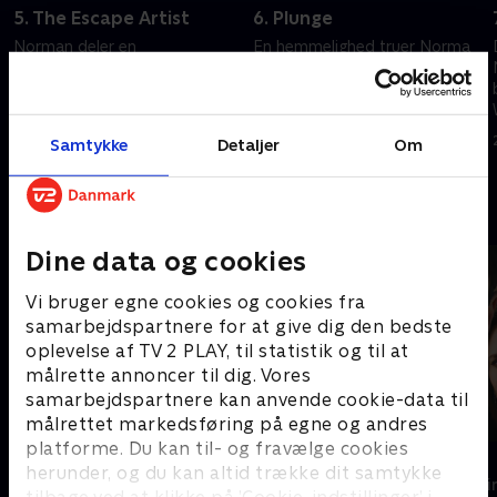
5. The Escape Artist
6. Plunge
Norman deler en
En hemmelighed truer Norma
familiehemmelighed med Cody.
og Normans forhold. Emma
Norma indgår en aftale for at
havner i en farlig situation.
forsøge at stoppe bypass-
20. september 2022 • 40 min
projektet.
20. september 2022 • 41 min
Samtykke
Detaljer
Om
Andre så også
Dine data og cookies
Vi bruger egne cookies og cookies fra
samarbejdspartnere for at give dig den bedste
oplevelse af TV 2 PLAY, til statistik og til at
målrette annoncer til dig. Vores
samarbejdspartnere kan anvende cookie-data til
målrettet markedsføring på egne og andres
platforme. Du kan til- og fravælge cookies
The Au Pair
Top Dog
herunder, og du kan altid trække dit samtykke
Krimi & Spænding • 1 sæsoner
Krimi & Spændi
tilbage ved at klikke på ’Cookie-indstillinger’ i