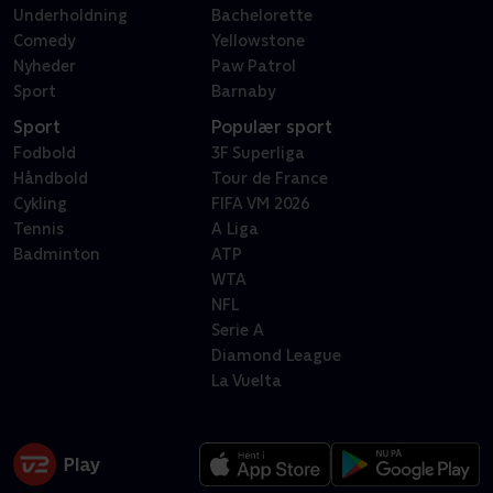
Underholdning
Bachelorette
Comedy
Yellowstone
Nyheder
Paw Patrol
Sport
Barnaby
Sport
Populær sport
Fodbold
3F Superliga
Håndbold
Tour de France
Cykling
FIFA VM 2026
Tennis
A Liga
Badminton
ATP
WTA
NFL
Serie A
Diamond League
La Vuelta