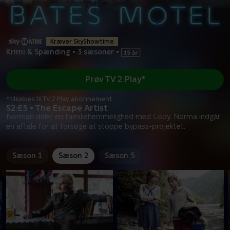
Kræver SkyShowtime
Krimi & Spænding
•
3 sæsoner
•
Prøv TV 2 Play*
*tilkøbes til TV 2 Play abonnement
S2:E5 • The Escape Artist
Norman deler en familiehemmelighed med Cody. Norma indgår
en aftale for at forsøge at stoppe bypass-projektet.
Sæson 1
Sæson 2
Sæson 5