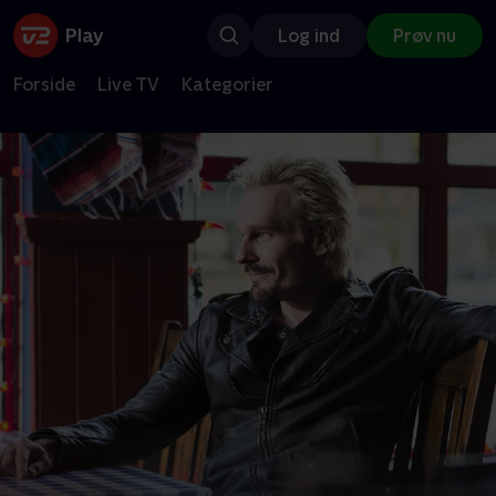
Log ind
Prøv nu
Forside
Live TV
Kategorier