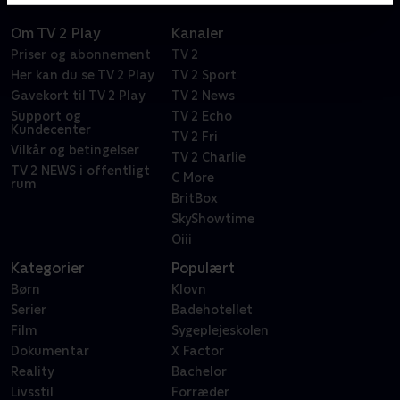
Om TV 2 Play
Kanaler
Priser og abonnement
TV 2
Her kan du se TV 2 Play
TV 2 Sport
Gavekort til TV 2 Play
TV 2 News
Support og
TV 2 Echo
Kundecenter
TV 2 Fri
Vilkår og betingelser
TV 2 Charlie
TV 2 NEWS i offentligt
C More
rum
BritBox
SkyShowtime
Oiii
Kategorier
Populært
Børn
Klovn
Serier
Badehotellet
Film
Sygeplejeskolen
Dokumentar
X Factor
Reality
Bachelor
Livsstil
Forræder