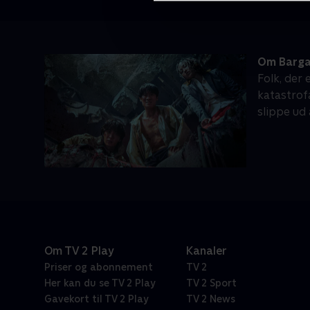
Om Barga
Folk, der 
katastrof
slippe ud
Om TV 2 Play
Kanaler
Priser og abonnement
TV 2
Her kan du se TV 2 Play
TV 2 Sport
Gavekort til TV 2 Play
TV 2 News