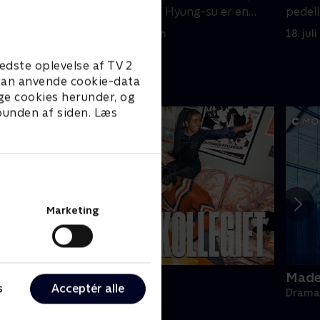
al
de finder ud af, at Hyung-su er en
pedel
detektiv.
11. juli 2024 • 35 min
18. jul
edste oplevelse af TV 2
e kan anvende cookie-data
ge cookies herunder, og
 bunden af siden. Læs
Marketing
ollegiet
Made 
s
Acceptér alle
rama • 1 sæsoner
Drama 