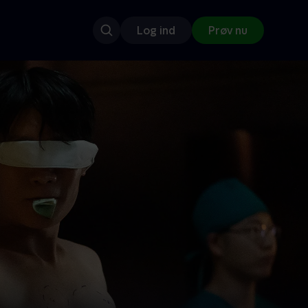
Log ind
Prøv nu