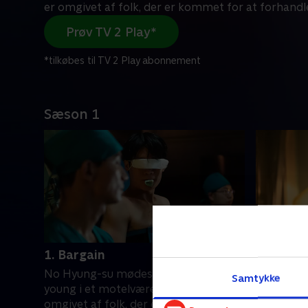
er omgivet af folk, der er kommet for at forhandl
Prøv TV 2 Play*
*tilkøbes til TV 2 Play abonnement
Sæson 1
1. Bargain
2. The D
No Hyung-su mødes med Park Ju-
Auktionslo
Samtykke
young i et motelværelse. Han er
Ju-young 
omgivet af folk, der er kommet for at
Hee-Sook 