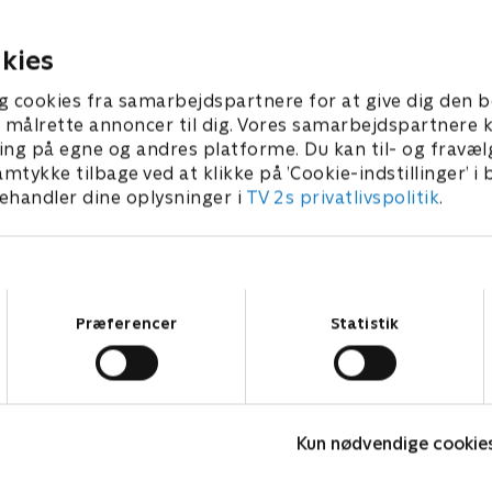
 flygter sammen. .
når Hyung-su op på anden s
 • 32 min
4. juli 2024 • 34 min
kies
g cookies fra samarbejdspartnere for at give dig den b
l at målrette annoncer til dig. Vores samarbejdspartner
ing på egne og andres platforme. Du kan til- og fravæl
amtykke tilbage ved at klikke på ’Cookie-indstillinger’ i
handler dine oplysninger i
TV 2s privatlivspolitik
.
Samtykkevalg
Præferencer
Statistik
Fake Patient
K
Kun nødvendige cookie
Drama • 1 sæsoner
D