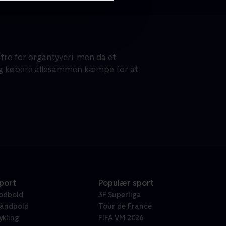
 ofre for organtyveri, men da et
 og købere allesammen kæmpe for at
port
Populær sport
odbold
3F Superliga
åndbold
Tour de France
ykling
FIFA VM 2026