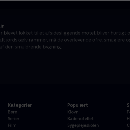
in
er blevet lokket til et afsidesliggende motel, bliver hurtigt
alt jordskælv rammer, må de overlevende ofre, smuglere
 af den smuldrende bygning.
Kategorier
Populært
S
Børn
Klovn
F
Serier
Badehotellet
H
Film
Sygeplejeskolen
C