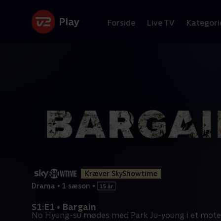
Forside
Live TV
Kategori
Kræver SkyShowtime
Drama
•
1 sæson
•
S1:E1 • Bargain
No Hyung-su mødes med Park Ju-young i et mote