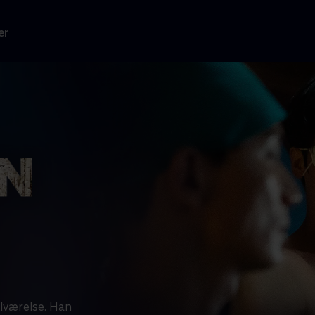
er
lværelse. Han