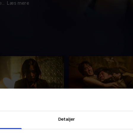
e
...
Læs mere
etective and the Kidney
3. 7 Million Dollars
kalet er i fuldstændig kaos.
Med alle døre på første sal 
Detaljer
forsøger at forhandle med
søger Ju-young efter en n
og foreslår, at de dræber
og forsvinder. Med Geuk-ryu