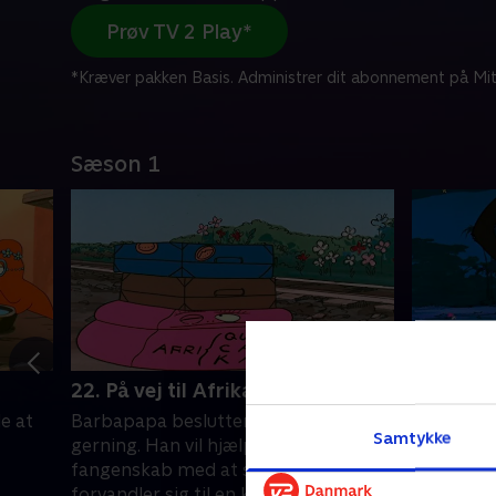
Prøv TV 2 Play*
*Kræver pakken Basis. Administrer dit abonnement på Mit
Sæson 1
22. På vej til Afrika
23. Afri
e at
Barbapapa beslutter at gøre en god
Barbapap
Samtykke
gerning. Han vil hjælpe dyr i
tilbage ti
fangenskab med at slippe fri. Så han
alle lykke
forvandler sig til en kuffert
familiem