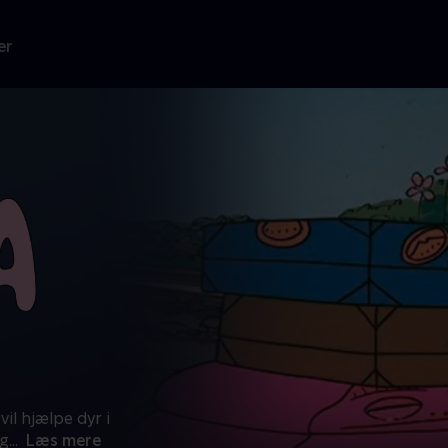
er
il hjælpe dyr i
ig
...
Læs mere