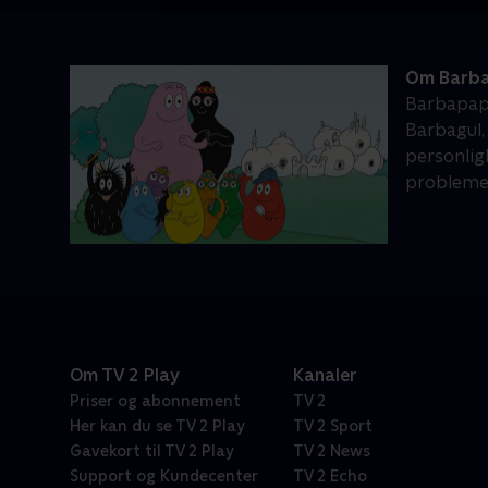
Om Barb
Barbapapa
Barbagul,
personligh
probleme
Om TV 2 Play
Kanaler
Priser og abonnement
TV 2
Her kan du se TV 2 Play
TV 2 Sport
Gavekort til TV 2 Play
TV 2 News
Support og Kundecenter
TV 2 Echo