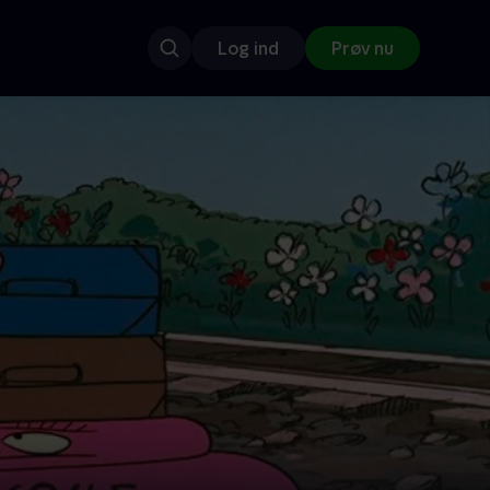
Log ind
Prøv nu