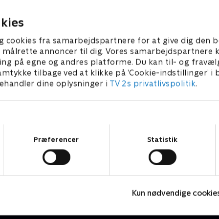
1. december 2020 • 5 min
r 2020 • 5 min
kies
g cookies fra samarbejdspartnere for at give dig den b
l at målrette annoncer til dig. Vores samarbejdspartner
ing på egne og andres platforme. Du kan til- og fravæl
amtykke tilbage ved at klikke på ’Cookie-indstillinger’ i
handler dine oplysninger i
TV 2s privatlivspolitik
.
Samtykkevalg
Præferencer
Statistik
Rasmus Klump
P
Børneserier • 3 sæsoner
B
Kun nødvendige cookie