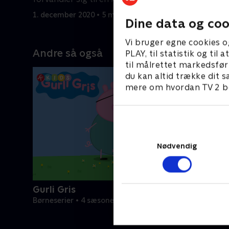
1. december 2020 • 5 min
1. decembe
Dine data og coo
Vi bruger egne cookies o
Andre så også
PLAY, til statistik og ti
til målrettet markedsfør
du kan altid trække dit s
mere om hvordan TV 2 be
Nødvendig
Gurli Gris
Børneserier • 4 sæsoner