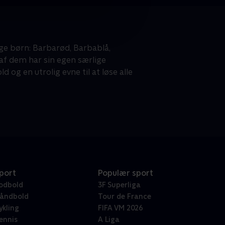
ige børn: Barbarød, Barbablå,
af dem har sin egen særlige
og en utrolig evne til at løse alle
port
Populær sport
odbold
3F Superliga
åndbold
Tour de France
ykling
FIFA VM 2026
ennis
A Liga