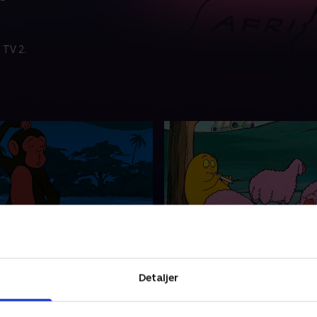
 TV 2.
ka
24. Fårene på engen
a hjælper en masse dyr
Nu er det tid at klippe får. 
Detaljer
l Afrika. Da de ankommer, er
sker noget uventet. Ved et 
lige over at finde deres
bliver Barbapjuske også kli
edlemmer