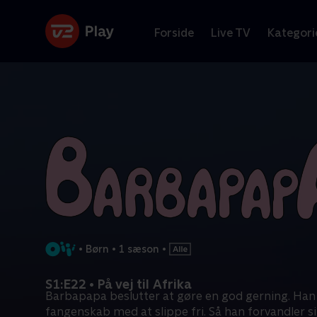
Forside
Live TV
Kategori
•
Børn
•
1 sæson
•
S1:E22 • På vej til Afrika
Barbapapa beslutter at gøre en god gerning. Han v
fangenskab med at slippe fri. Så han forvandler s