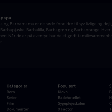
apapa
 og Barbamama er de søde forældre til syv livlige og dejl
 Barbapjuske, Barbalilla, Barbagrøn og Barbaorange. Hver 
ed. Når de er på eventyr, har de et godt familiesammenhold 
r
Kategorier
Populært
S
Børn
Klovn
F
Serier
Badehotellet
H
Film
Sygeplejeskolen
C
Dokumentar
X Factor
T