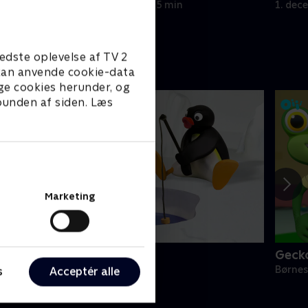
1. december 2020 • 5 min
1. dec
edste oplevelse af TV 2
e kan anvende cookie-data
ge cookies herunder, og
 bunden af siden. Læs
Marketing
ingu
Geck
ørneserier • 6 sæsoner
Børnes
s
Acceptér alle