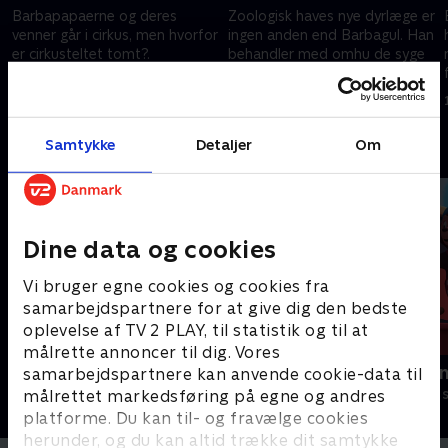
Barbapapaerne og deres
Zoologisk haves nye dyrlæge er
venner går i cirkus, men hvorfor
ingen anden end Barbagul. Han
er cirkusteltet tomt?.
behandler med omhu de syge
dyr, men hvorfor er elefantmor
1. december 2020 • 5 min
så trist?.
1. december 2020 • 5 min
Samtykke
Detaljer
Om
Andre så også
Dine data og cookies
Vi bruger egne cookies og cookies fra
samarbejdspartnere for at give dig den bedste
oplevelse af TV 2 PLAY, til statistik og til at
målrette annoncer til dig. Vores
Gurli Gris
Rasmus Klu
samarbejdspartnere kan anvende cookie-data til
Børneserier • 4 sæsoner
Børneserier • 3
målrettet markedsføring på egne og andres
platforme. Du kan til- og fravælge cookies
herunder, og du kan altid trække dit samtykke