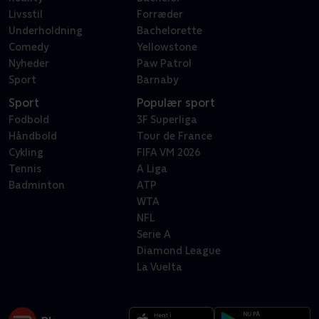
Livsstil
Forræder
Underholdning
Bachelorette
Comedy
Yellowstone
Nyheder
Paw Patrol
Sport
Barnaby
Sport
Populær sport
Fodbold
3F Superliga
Håndbold
Tour de France
Cykling
FIFA VM 2026
Tennis
A Liga
Badminton
ATP
WTA
NFL
Serie A
Diamond League
La Vuelta