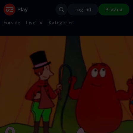
Log ind
Prøv nu
Forside
Live TV
Kategorier