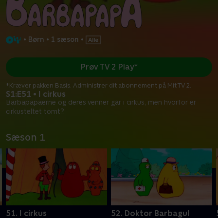
•
Børn
•
1 sæson
•
Prøv TV 2 Play*
*Kræver pakken Basis. Administrer dit abonnement på Mit TV 2.
S1:E51 • I cirkus
Barbapapaerne og deres venner går i cirkus, men hvorfor er
cirkusteltet tomt?.
Sæson 1
51. I cirkus
52. Doktor Barbagul