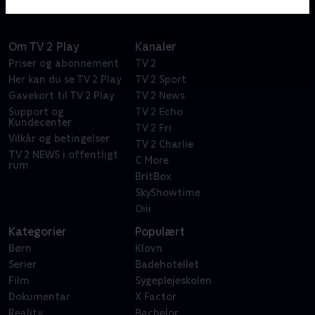
Om TV 2 Play
Kanaler
Priser og abonnement
TV 2
Her kan du se TV 2 Play
TV 2 Sport
Gavekort til TV 2 Play
TV 2 News
Support og
TV 2 Echo
Kundecenter
TV 2 Fri
Vilkår og betingelser
TV 2 Charlie
TV 2 NEWS i offentligt
C More
rum
BritBox
SkyShowtime
Oiii
Kategorier
Populært
Børn
Klovn
Serier
Badehotellet
Film
Sygeplejeskolen
Dokumentar
X Factor
Reality
Bachelor