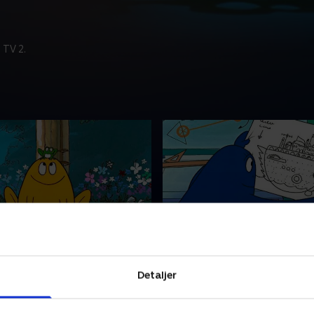
 TV 2.
en
33. Kapsejladsen
plukker blomster i skoven
Barbablå beslutter at bygg
Detaljer
en fugleunge, der er faldet
1. december 2020 • 5 min
n. Han falder i søvn ved
et træ