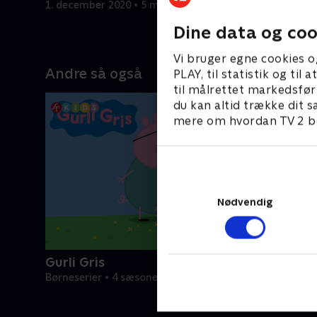
1. december 2020 • 5 min
1. decembe
Dine data og coo
Vi bruger egne cookies o
Andre så også
PLAY, til statistik og ti
til målrettet markedsfør
du kan altid trække dit s
mere om hvordan TV 2 be
Nødvendig
Gurli Gris
Børneserier • 4 sæsoner