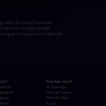
ige børn: Barbarød, Barbablå,
af dem har sin egen særlige
og en utrolig evne til at løse alle
port
Populær sport
odbold
3F Superliga
åndbold
Tour de France
ykling
FIFA VM 2026
ennis
A Liga