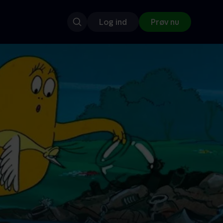
Log ind
Prøv nu