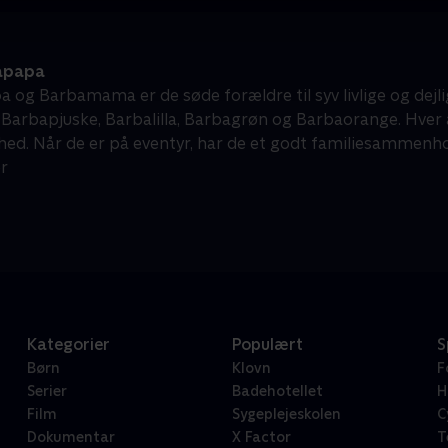
apapa
 og Barbamama er de søde forældre til syv livlige og dejl
 Barbapjuske, Barbalilla, Barbagrøn og Barbaorange. Hver 
ed. Når de er på eventyr, har de et godt familiesammenhold 
r
Kategorier
Populært
S
Børn
Klovn
F
Serier
Badehotellet
H
Film
Sygeplejeskolen
C
Dokumentar
X Factor
T