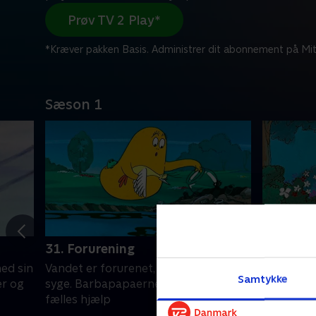
Prøv TV 2 Play*
*Kræver pakken Basis. Administrer dit abonnement på Mit
Sæson 1
31. Forurening
32. Skov
ed sin
Vandet er forurenet, og dyrene bliver
Barbagul 
Samtykke
er og
syge. Barbapapaerne plejer dem ved
og møder 
fælles hjælp
ud af rede
foden af 