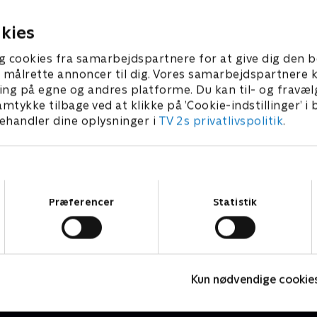
r 2020 • 5 min
kies
g cookies fra samarbejdspartnere for at give dig den b
l at målrette annoncer til dig. Vores samarbejdspartner
ing på egne og andres platforme. Du kan til- og fravæl
amtykke tilbage ved at klikke på ’Cookie-indstillinger’ i
handler dine oplysninger i
TV 2s privatlivspolitik
.
Samtykkevalg
Præferencer
Statistik
Rasmus Klump
P
Børneserier • 3 sæsoner
B
Kun nødvendige cookie