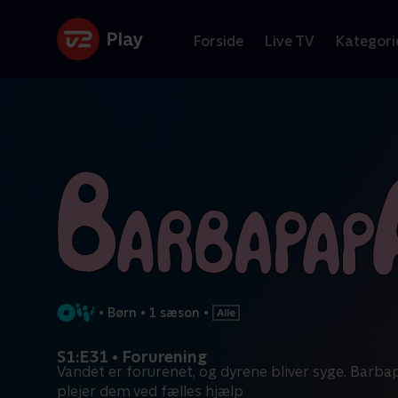
Forside
Live TV
Kategori
•
Børn
•
1 sæson
•
S1:E31 • Forurening
Vandet er forurenet, og dyrene bliver syge. Barb
plejer dem ved fælles hjælp