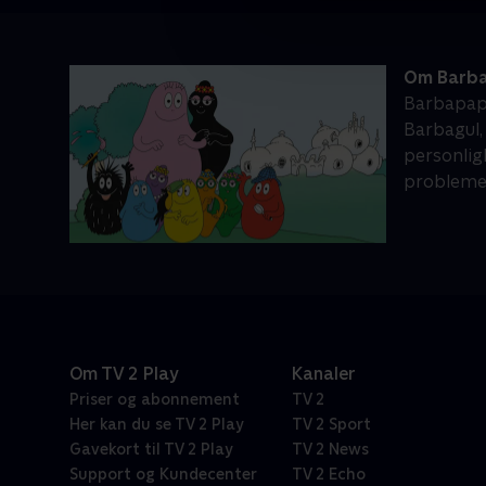
Om Barb
Barbapapa
Barbagul,
personligh
probleme
Om TV 2 Play
Kanaler
Priser og abonnement
TV 2
Her kan du se TV 2 Play
TV 2 Sport
Gavekort til TV 2 Play
TV 2 News
Support og Kundecenter
TV 2 Echo