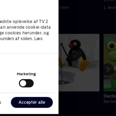
rigtig
1. december 2020 • 5 min
1. dec
edste oplevelse af TV 2
e kan anvende cookie-data
ge cookies herunder, og
 bunden af siden. Læs
Marketing
ingu
Geck
ørneserier • 6 sæsoner
Børnes
s
Acceptér alle