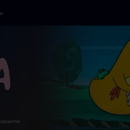
er
apapaerne