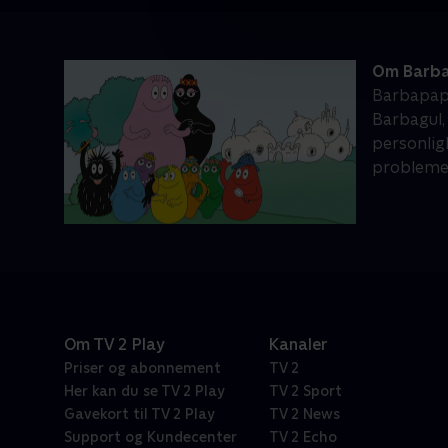
Om Barb
Barbapapa
Barbagul,
personligh
probleme
Om TV 2 Play
Kanaler
Priser og abonnement
TV 2
Her kan du se TV 2 Play
TV 2 Sport
Gavekort til TV 2 Play
TV 2 News
Support og Kundecenter
TV 2 Echo