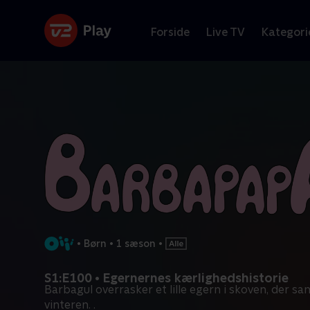
Forside
Live TV
Kategori
•
Børn
•
1 sæson
•
S1:E100 • Egernernes kærlighedshistorie
Barbagul overrasker et lille egern i skoven, der sam
vinteren. .