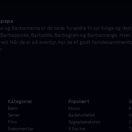
apapa
 og Barbamama er de søde forældre til syv livlige og dejl
 Barbapjuske, Barbalilla, Barbagrøn og Barbaorange. Hver 
ed. Når de er på eventyr, har de et godt familiesammenhold 
r
Kategorier
Populært
S
Børn
Klovn
F
Serier
Badehotellet
H
Film
Sygeplejeskolen
C
Dokumentar
X Factor
T