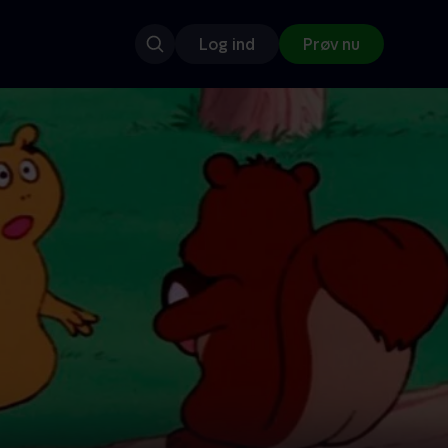
Log ind
Prøv nu