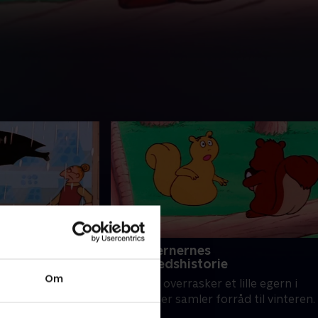
100. Egernernes
kærlighedshistorie
Barbamama af et
Om
Barbagul overrasker et lille egern i
ngen i byen har
skoven, der samler forråd til vinteren.
ormer sig til en
.
giver ly for byens