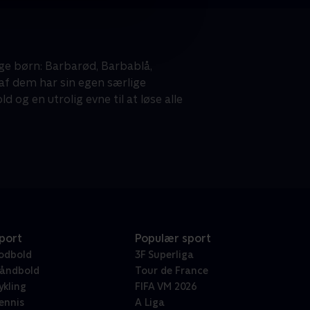
ige børn: Barbarød, Barbablå,
af dem har sin egen særlige
og en utrolig evne til at løse alle
port
Populær sport
odbold
3F Superliga
åndbold
Tour de France
ykling
FIFA VM 2026
ennis
A Liga