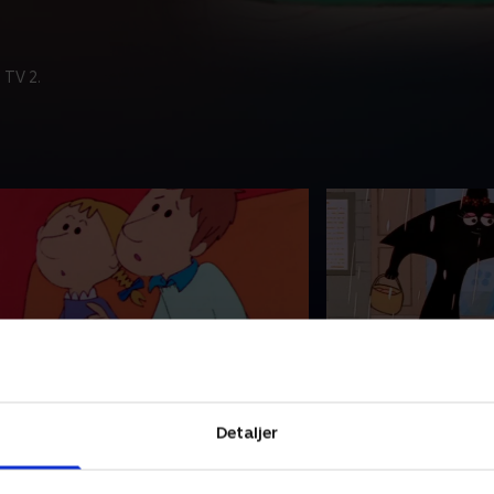
 TV 2.
8. En stormfuld nat
99. Paraplyen
et er sjovt at overnatte i en lille
I byen overraskes 
Detaljer
ytte på en øde ø. Claudine, François
kæmpe regnskyl - i
g Barbapapas børn er vildt
paraply, så hun omf
egejstrede, men der er storm på vej
enorm paraply, der 