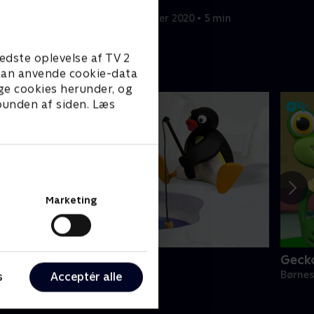
1. december 2020 • 5 min
 min
edste oplevelse af TV 2
e kan anvende cookie-data
ge cookies herunder, og
 bunden af siden. Læs
Marketing
ingu
Geck
ørneserier • 6 sæsoner
Børnes
s
Acceptér alle