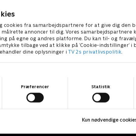
borgere
. december 2020 • 5 min
1. december 2020 • 5
kies
g cookies fra samarbejdspartnere for at give dig den b
l at målrette annoncer til dig. Vores samarbejdspartner
ing på egne og andres platforme. Du kan til- og fravæl
amtykke tilbage ved at klikke på ’Cookie-indstillinger’ i
handler dine oplysninger i
TV 2s privatlivspolitik
.
Samtykkevalg
Præferencer
Statistik
Rasmus Klump
P
Børneserier • 3 sæsoner
B
Kun nødvendige cookie