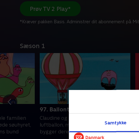
Prøv TV 2 Play*
*Kræver pakken Basis. Administrer dit abonnement på Mit
Sæson 1
97. Ballonturen
9
ele familien
Claudine og François flyver i
D
Samtykke
øde søuhyret,
luftballon, men Barbapapaerne
h
ns bund
bygger deres egen - med motor!.
o
b