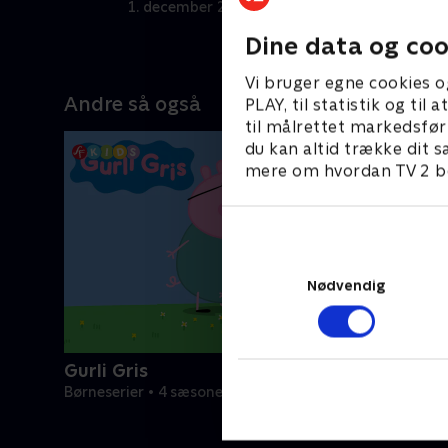
1. december 2020 • 5 min
1
Dine data og coo
Vi bruger egne cookies o
Andre så også
PLAY, til statistik og ti
til målrettet markedsfør
du kan altid trække dit s
mere om hvordan TV 2 be
Nødvendig
Gurli Gris
Børneserier • 4 sæsoner