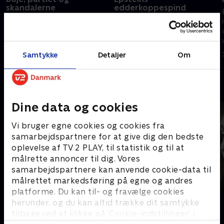
skandalerne
edderkoppespind
Skandalerne eksploderer i
Epstein kunne lokke både
Borgernes Parti. På seks uger
kongelige, verdens elite og
falder alt fra hinanden – og
unge piger ind i sit
Lars Boje Mathiesen ender,
edderkoppespind - et
Samtykke
Detaljer
Om
hvor han begyndte: Helt alene.
bekendtskab, der har fået
10. maj 2026 • 12 min
24. maj 2026 • 37 min
fatale konsekvenser for mange.
Andre så også
Dine data og cookies
Vi bruger egne cookies og cookies fra
samarbejdspartnere for at give dig den bedste
oplevelse af TV 2 PLAY, til statistik og til at
målrette annoncer til dig. Vores
samarbejdspartnere kan anvende cookie-data til
målrettet markedsføring på egne og andres
platforme. Du kan til- og fravælge cookies
Jagten på Norges farligste kvinde
Kernen
herunder, og du kan altid trække dit samtykke
Dokumentar • 1 sæsoner
Dokumentar
tilbage ved at klikke på ’Cookie-indstillinger’ i