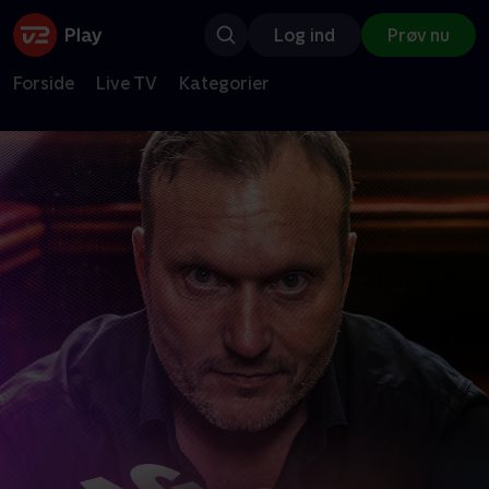
Log ind
Prøv nu
Forside
Live TV
Kategorier