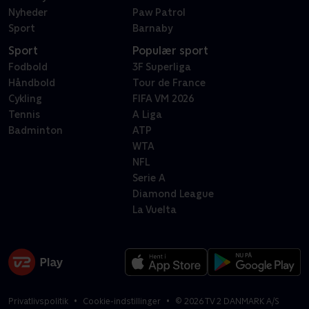
Nyheder
Paw Patrol
Sport
Barnaby
Sport
Populær sport
Fodbold
3F Superliga
Håndbold
Tour de France
Cykling
FIFA VM 2026
Tennis
A Liga
Badminton
ATP
WTA
NFL
Serie A
Diamond League
La Vuelta
Privatlivspolitik
Cookie-indstillinger
©
2026
TV 2 DANMARK A/S