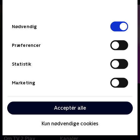
bunden af siden. Læs mere om hvordan TV 2
behandler dine oplysninger i
TV 2s privatlivspolitik
.
Samtykkevalg
Nødvendig
Præferencer
Statistik
Marketing
Om Bag overskrifterne
I et samarbejde med de skandinaviske mediehuse går
vi 'Bag Overskrifterne' på de store nyhedshistorier.
Acceptér alle
Kun nødvendige cookies
Om TV 2 Play
Kanaler