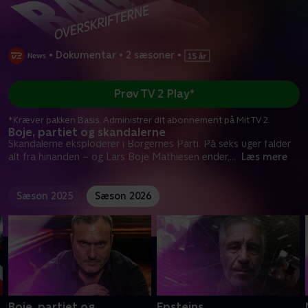
•
Dokumentar
•
2 sæsoner
•
Prøv TV 2 Play*
*Kræver pakken Basis. Administrer dit abonnement på Mit TV 2.
Boje, partiet og skandalerne
Skandalerne eksploderer i Borgernes Parti. På seks uger falder
alt fra hinanden – og Lars Boje Mathiesen ender,
...
Læs mere
Sæson 2025
Sæson 2026
Boje, partiet og
Epsteins