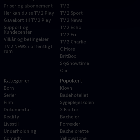
Priser og abonnement
TV 2
Her kan du se TV 2 Play
TV 2 Sport
Gavekort til TV 2 Play
TV 2 News
Support og
TV 2 Echo
Kundecenter
TV 2 Fri
Vilkår og betingelser
TV 2 Charlie
TV 2 NEWS i offentligt
C More
rum
BritBox
SkyShowtime
Oiii
Kategorier
Populært
Børn
Klovn
Serier
Badehotellet
Film
Sygeplejeskolen
Dokumentar
X Factor
Reality
Bachelor
Livsstil
Forræder
Underholdning
Bachelorette
Comedy
Yellowstone