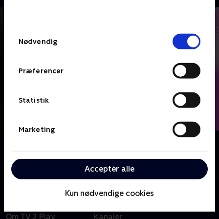
bunden af siden. Læs mere om hvordan TV 2
behandler dine oplysninger i
TV 2s privatlivspolitik
.
Samtykkevalg
Nødvendig
Præferencer
Statistik
Marketing
Om Bag overskrifterne
I et samarbejde med de skandinaviske mediehuse går
vi 'Bag Overskrifterne' på de store nyhedshistorier.
Acceptér alle
Kun nødvendige cookies
Om TV 2 Play
Kanaler