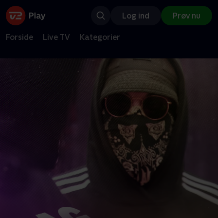
Log ind
Prøv nu
Forside
Live TV
Kategorier