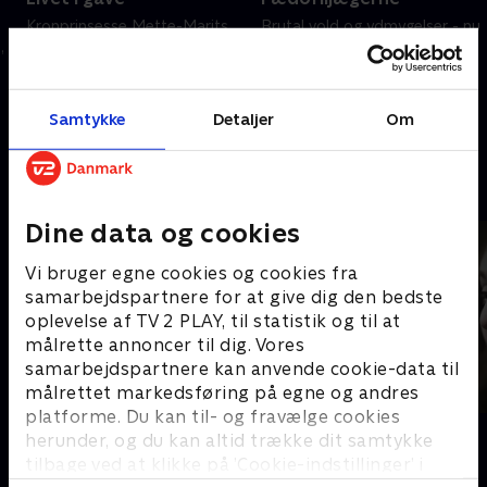
Kronprinsesse Mette-Marits
Brutal vold og ydmygelser - nu
,
lungesygdom blev alvorlig
afsløres de danske
forværret i 2026 – en
pædofiljægere.
lungetransplantation har
29. juni 2026 • 18 min
reddet hendes liv.
Samtykke
Detaljer
Om
25. juni 2026 • 14 min
Andre så også
Dine data og cookies
Vi bruger egne cookies og cookies fra
samarbejdspartnere for at give dig den bedste
oplevelse af TV 2 PLAY, til statistik og til at
målrette annoncer til dig. Vores
samarbejdspartnere kan anvende cookie-data til
målrettet markedsføring på egne og andres
platforme. Du kan til- og fravælge cookies
Jagten på Norges farligste kvinde
Kernen
herunder, og du kan altid trække dit samtykke
Dokumentar • 1 sæsoner
Dokumentar
tilbage ved at klikke på ’Cookie-indstillinger’ i