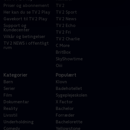
Priser og abonnement
TV 2
Her kan du se TV 2 Play
TV 2 Sport
Gavekort til TV 2 Play
TV 2 News
Support og
TV 2 Echo
Kundecenter
TV 2 Fri
Vilkår og betingelser
TV 2 Charlie
TV 2 NEWS i offentligt
C More
rum
BritBox
SkyShowtime
Oiii
Kategorier
Populært
Børn
Klovn
Serier
Badehotellet
Film
Sygeplejeskolen
Dokumentar
X Factor
Reality
Bachelor
Livsstil
Forræder
Underholdning
Bachelorette
Comedy
Yellowstone