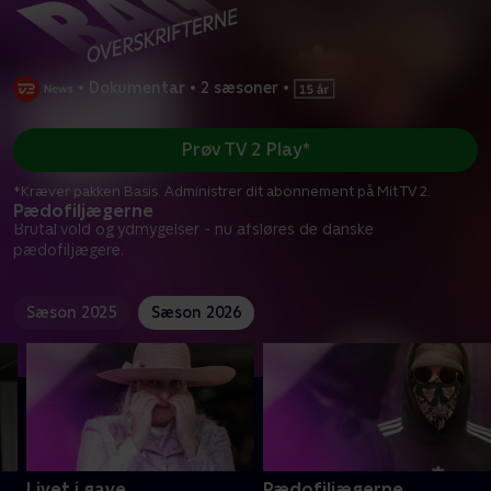
•
Dokumentar
•
2 sæsoner
•
Prøv TV 2 Play*
*Kræver pakken Basis. Administrer dit abonnement på Mit TV 2.
Pædofiljægerne
Brutal vold og ydmygelser - nu afsløres de danske
pædofiljægere.
Sæson 2025
Sæson 2026
Livet i gave
Pædofiljægerne