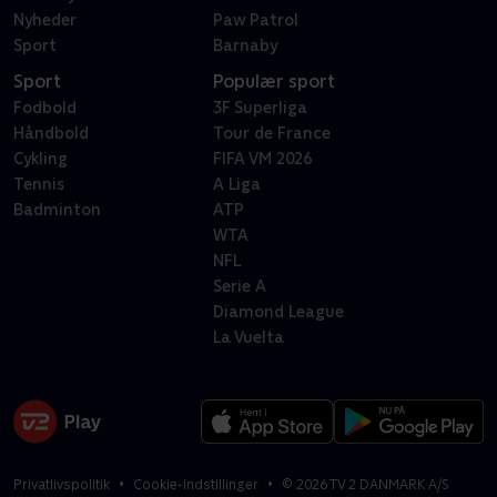
Nyheder
Paw Patrol
Sport
Barnaby
Sport
Populær sport
Fodbold
3F Superliga
Håndbold
Tour de France
Cykling
FIFA VM 2026
Tennis
A Liga
Badminton
ATP
WTA
NFL
Serie A
Diamond League
La Vuelta
Privatlivspolitik
Cookie-indstillinger
©
2026
TV 2 DANMARK A/S